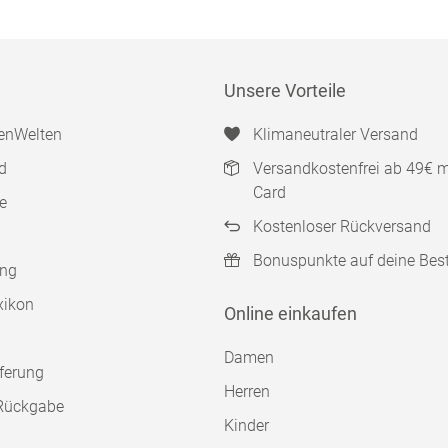
Unsere Vorteile
enWelten
Klimaneutraler Versand
d
Versandkostenfrei ab 49€ 
Card
e
Kostenloser Rückversand
Bonuspunkte auf deine Bes
ung
xikon
Online einkaufen
Damen
ferung
Herren
Rückgabe
Kinder