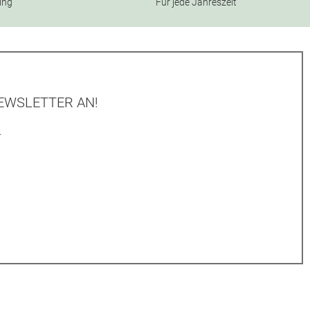
ning
Für jede Jahreszeit
EWSLETTER AN!
.