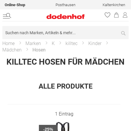
Online-Shop
Posthausen
Kaltenkirchen
Su
Home
Marken
K
killtec
Kinder
Mädchen
Hosen
KILLTEC HOSEN FÜR MÄDCHEN
ALLE PRODUKTE
1
Eintrag
-25%