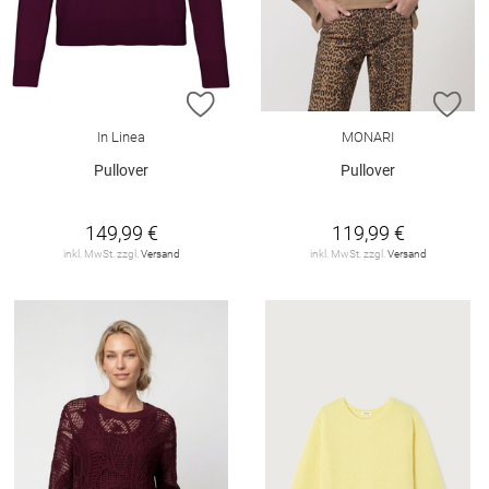
ZUR WUNSCHLISTE HINZUFÜGEN
ZU
In Linea
MONARI
Pullover
Pullover
149,99 €
119,99 €
inkl. MwSt. zzgl.
Versand
inkl. MwSt. zzgl.
Versand