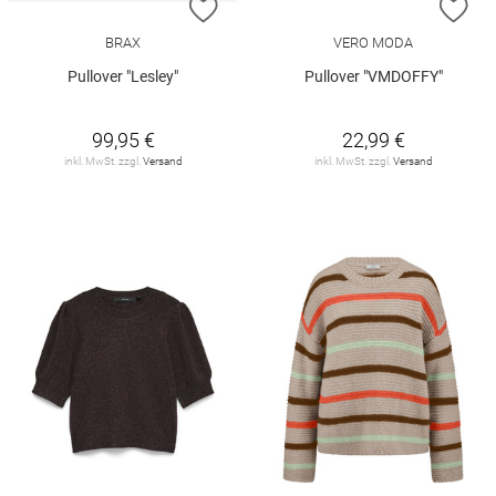
ZUR WUNSCHLISTE HINZUFÜGEN
ZU
BRAX
VERO MODA
Pullover "Lesley"
Pullover "VMDOFFY"
99,95 €
22,99 €
inkl. MwSt. zzgl.
Versand
inkl. MwSt. zzgl.
Versand