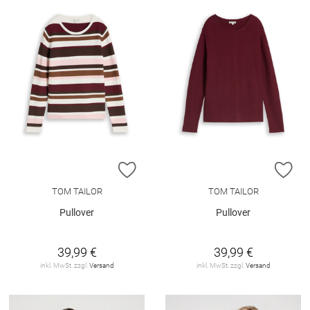
ZUR WUNSCHLISTE HINZUFÜGEN
ZU
TOM TAILOR
TOM TAILOR
Pullover
Pullover
39,99 €
39,99 €
inkl. MwSt. zzgl.
Versand
inkl. MwSt. zzgl.
Versand