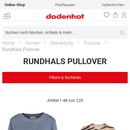
Online-Shop
Posthausen
Kaltenkirchen
Su
Home
Damen
Bekleidung
Pullover
Rundhals Pullover
RUNDHALS PULLOVER
Filtern & Sortieren
Artikel
1
-
48
von
220