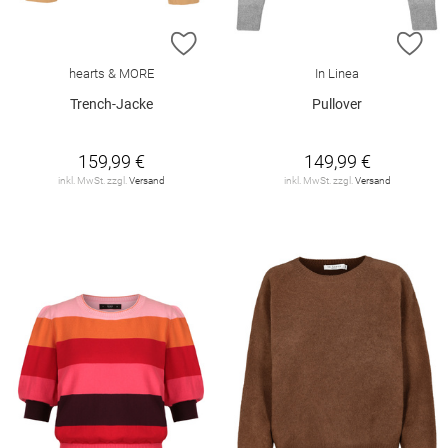
ZUR WUNSCHLISTE HINZUFÜGEN
ZU
hearts & MORE
In Linea
Trench-Jacke
Pullover
159,99 €
149,99 €
inkl. MwSt. zzgl.
Versand
inkl. MwSt. zzgl.
Versand