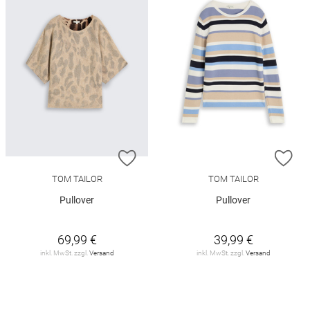
ZUR WUNSCHLISTE HINZUFÜGEN
ZU
TOM TAILOR
TOM TAILOR
Pullover
Pullover
69,99 €
39,99 €
inkl. MwSt. zzgl.
Versand
inkl. MwSt. zzgl.
Versand