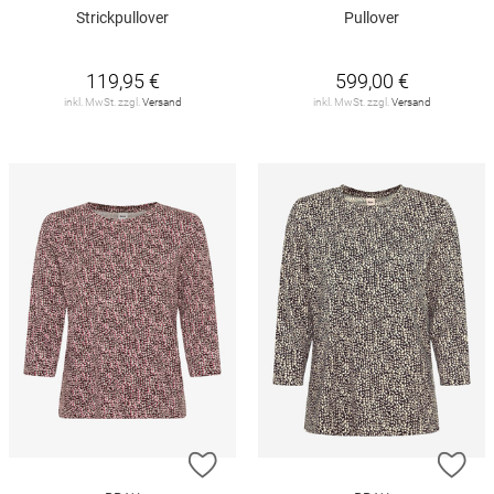
Strickpullover
Pullover
119,95 €
599,00 €
inkl. MwSt. zzgl.
Versand
inkl. MwSt. zzgl.
Versand
ZUR WUNSCHLISTE HINZUFÜGEN
ZU