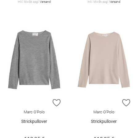
inkl. MwSt. zzgl.
Versand
inkl. MwSt. zzgl.
Versand
ZUR WUNSCHLISTE HINZUFÜGEN
ZU
Marc O'Polo
Marc O'Polo
Strickpullover
Strickpullover