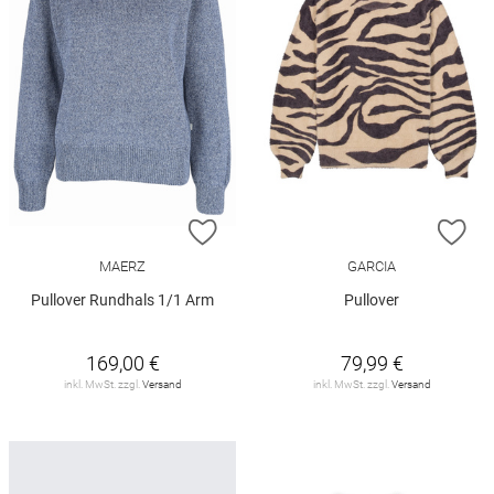
ZUR WUNSCHLISTE HINZUFÜGEN
ZU
MAERZ
GARCIA
Pullover Rundhals 1/1 Arm
Pullover
169,00 €
79,99 €
inkl. MwSt. zzgl.
Versand
inkl. MwSt. zzgl.
Versand