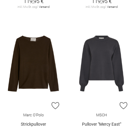
119,95 €
119,95 €
inkl. MwSt. zzgl.
Versand
inkl. MwSt. zzgl.
Versand
ZUR WUNSCHLISTE HINZUFÜGEN
ZU
Marc O'Polo
MSCH
Strickpullover
Pullover "Mercy East"