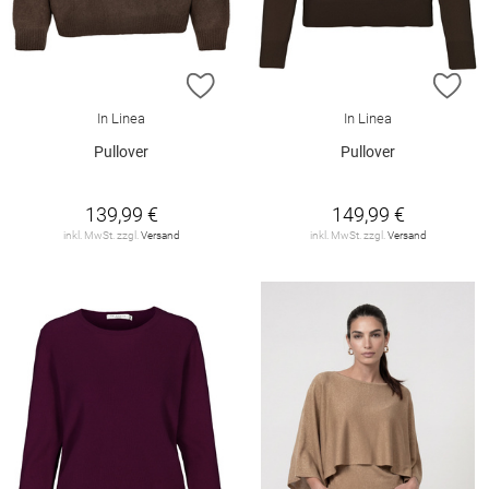
ZUR WUNSCHLISTE HINZUFÜGEN
ZU
In Linea
In Linea
Pullover
Pullover
139,99 €
149,99 €
inkl. MwSt. zzgl.
Versand
inkl. MwSt. zzgl.
Versand