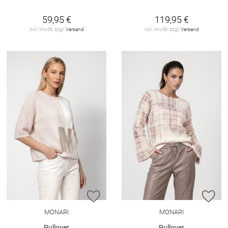
59,95 €
119,95 €
inkl. MwSt. zzgl.
Versand
inkl. MwSt. zzgl.
Versand
ZUR WUNSCHLISTE HINZUFÜGEN
ZU
MONARI
MONARI
Pullover
Pullover