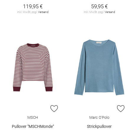
119,95 €
59,95 €
inkl. MwSt. zzgl.
Versand
inkl. MwSt. zzgl.
Versand
ZUR WUNSCHLISTE HINZUFÜGEN
ZU
MSCH
Marc O'Polo
Pullover "MSCHMonde"
Strickpullover