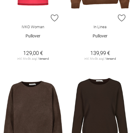
ZUR WUNSCHLISTE HINZUFÜGEN
ZU
IVKO Woman
In Linea
Pullover
Pullover
129,00 €
139,99 €
inkl. MwSt. zzgl.
Versand
inkl. MwSt. zzgl.
Versand