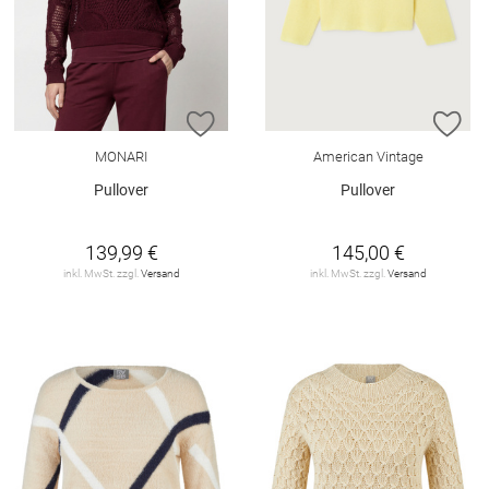
ZUR WUNSCHLISTE HINZUFÜGEN
ZU
MONARI
American Vintage
Pullover
Pullover
139,99 €
145,00 €
inkl. MwSt. zzgl.
Versand
inkl. MwSt. zzgl.
Versand