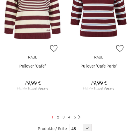
ZUR WUNSCHLISTE HINZUFÜGEN
ZU
RABE
RABE
Pullover "Cafe"
Pullover "Cafe Paris"
79,99 €
79,99 €
inkl. MwSt. zzgl.
Versand
inkl. MwSt. zzgl.
Versand
Seite
Du
Seite
Seite
Seite
Seite
1
2
3
4
5
Seite
Weiter
liest
Produkte / Seite