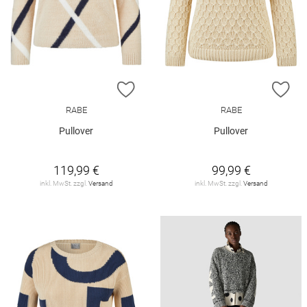
ZUR WUNSCHLISTE HINZUFÜGEN
ZU
RABE
RABE
Pullover
Pullover
119,99 €
99,99 €
inkl. MwSt. zzgl.
Versand
inkl. MwSt. zzgl.
Versand