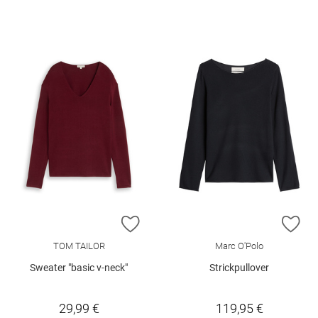
ZUR WUNSCHLISTE HINZUFÜGEN
ZU
TOM TAILOR
Marc O'Polo
Sweater "basic v-neck"
Strickpullover
29,99 €
119,95 €