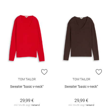
ZUR WUNSCHLISTE HINZUFÜGEN
ZU
TOM TAILOR
TOM TAILOR
Sweater "basic v-neck"
Sweater "basic v-neck"
29,99 €
29,99 €
inkl. MwSt. zzgl.
Versand
inkl. MwSt. zzgl.
Versand