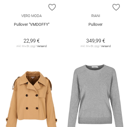
ZUR WUNSCHLISTE HINZUFÜGEN
ZU
VERO MODA
RIANI
Pullover "VMDOFFY"
Pullover
22,99 €
349,99 €
inkl. MwSt. zzgl.
Versand
inkl. MwSt. zzgl.
Versand