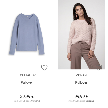
ZUR WUNSCHLISTE HINZUFÜGEN
ZU
TOM TAILOR
MONARI
Pullover
Pullover
39,99 €
99,99 €
inkl. MwSt. zzgl.
Versand
inkl. MwSt. zzgl.
Versand