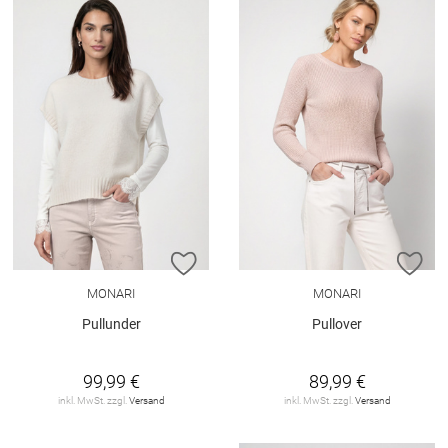
ZUR WUNSCHLISTE HINZUFÜGEN
ZU
MONARI
MONARI
Pullunder
Pullover
99,99 €
89,99 €
inkl. MwSt. zzgl.
Versand
inkl. MwSt. zzgl.
Versand