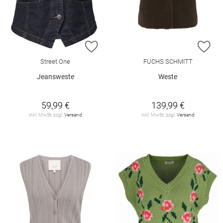
ZUR WUNSCHLISTE HINZUFÜGEN
ZU
Street One
FUCHS SCHMITT
Jeansweste
Weste
59,99 €
139,99 €
inkl. MwSt. zzgl.
Versand
inkl. MwSt. zzgl.
Versand