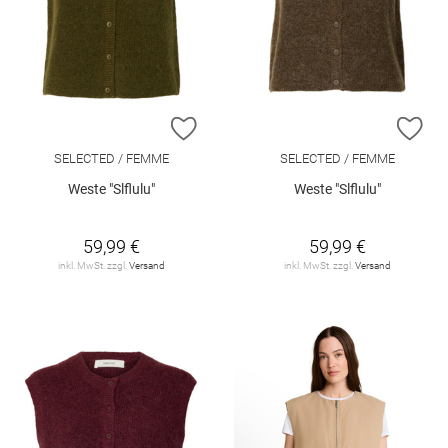
ZUR WUNSCHLISTE HINZUFÜGEN
ZU
SELECTED / FEMME
SELECTED / FEMME
Weste "Slflulu"
Weste "Slflulu"
59,99 €
59,99 €
inkl. MwSt. zzgl.
Versand
inkl. MwSt. zzgl.
Versand