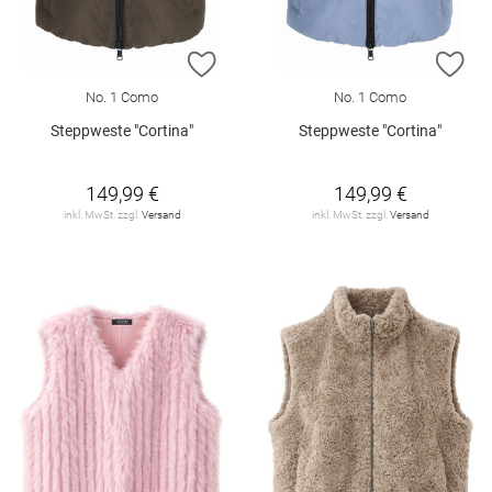
ZUR WUNSCHLISTE HINZUFÜGEN
ZU
No. 1 Como
No. 1 Como
Steppweste "Cortina"
Steppweste "Cortina"
149,99 €
149,99 €
inkl. MwSt. zzgl.
Versand
inkl. MwSt. zzgl.
Versand