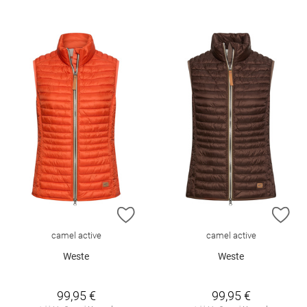
ZUR WUNSCHLISTE HINZUFÜGEN
ZU
camel active
camel active
Weste
Weste
99,95 €
99,95 €