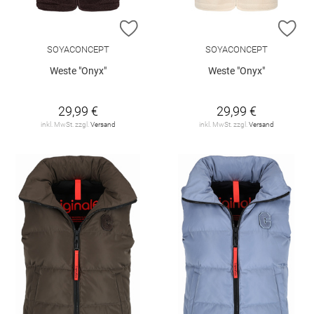
ZUR WUNSCHLISTE HINZUFÜGEN
ZU
SOYACONCEPT
SOYACONCEPT
Weste "Onyx"
Weste "Onyx"
29,99 €
29,99 €
inkl. MwSt. zzgl.
Versand
inkl. MwSt. zzgl.
Versand