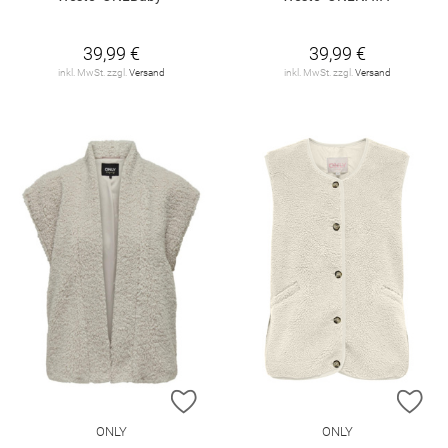
39,99 €
39,99 €
inkl. MwSt. zzgl.
Versand
inkl. MwSt. zzgl.
Versand
ZUR WUNSCHLISTE HINZUFÜGEN
ZU
ONLY
ONLY