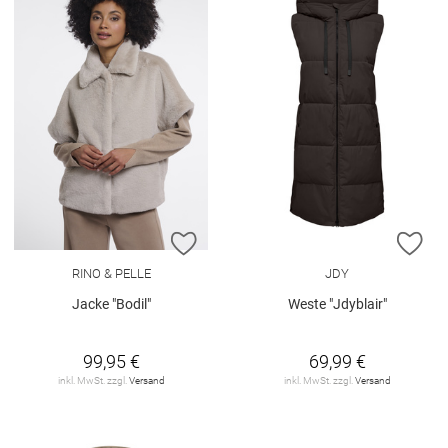
ZUR WUNSCHLISTE HINZUFÜGEN
ZU
RINO & PELLE
JDY
Jacke "Bodil"
Weste "Jdyblair"
99,95 €
69,99 €
inkl. MwSt. zzgl.
Versand
inkl. MwSt. zzgl.
Versand