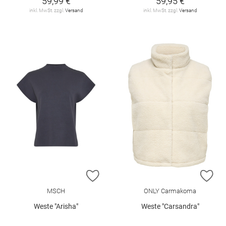
59,99 €
59,95 €
inkl. MwSt. zzgl.
Versand
inkl. MwSt. zzgl.
Versand
ZUR WUNSCHLISTE HINZUFÜGEN
ZU
MSCH
ONLY Carmakoma
Weste "Arisha"
Weste "Carsandra"