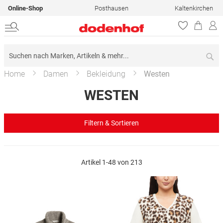
Online-Shop
Posthausen
Kaltenkirchen
Su
Home
Damen
Bekleidung
Westen
WESTEN
Filtern & Sortieren
Artikel
1
-
48
von
213