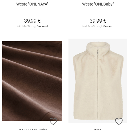
Weste "ONLNAYA"
Weste "ONLBaby"
39,99 €
39,99 €
inkl. MwSt. zzgl.
Versand
inkl. MwSt. zzgl.
Versand
ZUR WUNSCHLISTE HINZUFÜGEN
ZU