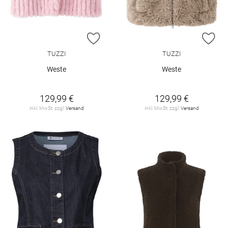
ZUR WUNSCHLISTE HINZUFÜGEN
ZU
TUZZI
TUZZI
Weste
Weste
129,99 €
129,99 €
inkl. MwSt. zzgl.
Versand
inkl. MwSt. zzgl.
Versand