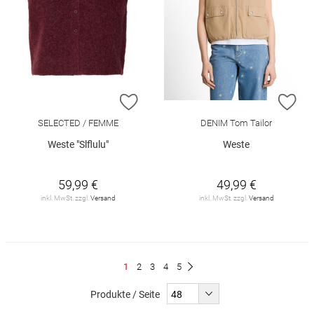
ZUR WUNSCHLISTE HINZUFÜGEN
ZU
SELECTED / FEMME
DENIM Tom Tailor
Weste "Slflulu"
Weste
59,99 €
49,99 €
inkl. MwSt. zzgl.
Versand
inkl. MwSt. zzgl.
Versand
Seite
Du
Seite
Seite
Seite
Seite
1
2
3
4
5
Seite
Weiter
liest
Produkte / Seite
gerade