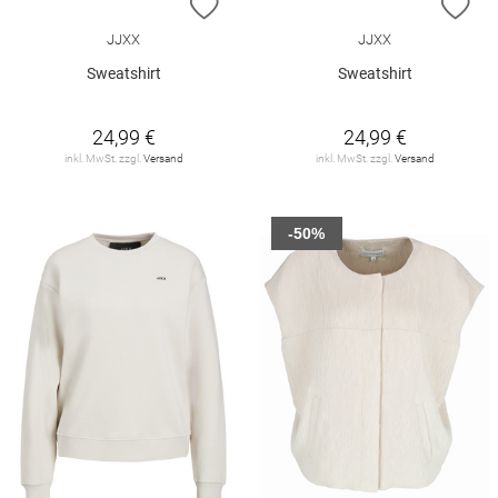
ZUR WUNSCHLISTE HINZUFÜGEN
ZU
JJXX
JJXX
Sweatshirt
Sweatshirt
24,99 €
24,99 €
inkl. MwSt. zzgl.
Versand
inkl. MwSt. zzgl.
Versand
-50%