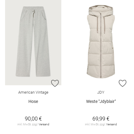
ZUR WUNSCHLISTE HINZUFÜGEN
ZU
American Vintage
JDY
Hose
Weste "Jdyblair"
90,00 €
69,99 €
inkl. MwSt. zzgl.
Versand
inkl. MwSt. zzgl.
Versand