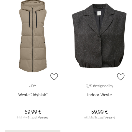
ZUR WUNSCHLISTE HINZUFÜGEN
ZU
JDY
Q/S designed by
Weste "Jdyblair"
Indoor-Weste
69,99 €
59,99 €
inkl. MwSt. zzgl.
Versand
inkl. MwSt. zzgl.
Versand