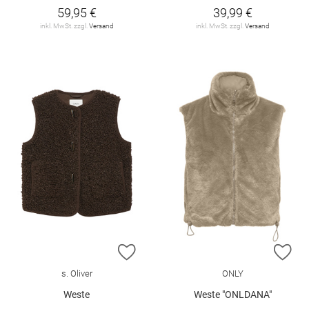
59,95 €
39,99 €
inkl. MwSt. zzgl.
Versand
inkl. MwSt. zzgl.
Versand
ZUR WUNSCHLISTE HINZUFÜGEN
ZU
s. Oliver
ONLY
Weste
Weste "ONLDANA"