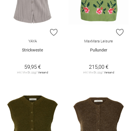
ZUR WUNSCHLISTE HINZUFÜGEN
ZU
YAYA
MaxMara Leisure
Strickweste
Pullunder
59,95 €
215,00 €
inkl. MwSt. zzgl.
Versand
inkl. MwSt. zzgl.
Versand