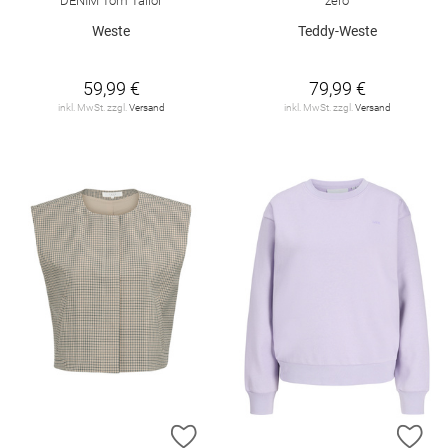
DENIM Tom Tailor
zero
Weste
Teddy-Weste
59,99 €
79,99 €
inkl. MwSt. zzgl.
Versand
inkl. MwSt. zzgl.
Versand
ZUR WUNSCHLISTE HINZUFÜGEN
ZU