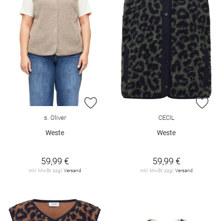
ZUR WUNSCHLISTE HINZUFÜGEN
ZU
s. Oliver
CECIL
Weste
Weste
59,99 €
59,99 €
inkl. MwSt. zzgl.
Versand
inkl. MwSt. zzgl.
Versand