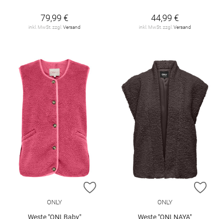
79,99 €
44,99 €
inkl. MwSt. zzgl.
Versand
inkl. MwSt. zzgl.
Versand
ZUR WUNSCHLISTE HINZUFÜGEN
ZU
ONLY
ONLY
Weste "ONLBaby"
Weste "ONLNAYA"