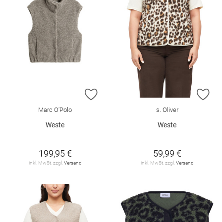
ZUR WUNSCHLISTE HINZUFÜGEN
ZU
Marc O'Polo
s. Oliver
Weste
Weste
199,95 €
59,99 €
inkl. MwSt. zzgl.
Versand
inkl. MwSt. zzgl.
Versand