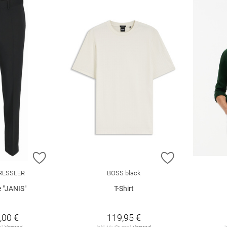
ZUR WUNSCHLISTE HINZUFÜGEN
ZUR WUNSCHL
RESSLER
BOSS black
 "JANIS"
T-Shirt
,00 €
119,95 €