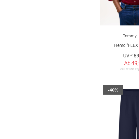
42/32
42/33
42/34
43
44
44/27
44/28
44/29
44/30
44/32
44/33
44-46
Tommy Hi
45
46
46/27
46/29
Hemd "FLEX
UVP
89
46/32
46/33
48
48-50
Ab
49,
inkl. MwSt. zz
50
52
54
56
58
60
62
64
-46%
66
75
80
85
90
94
95 cm
98
100
102
105
110
115
140
152
160