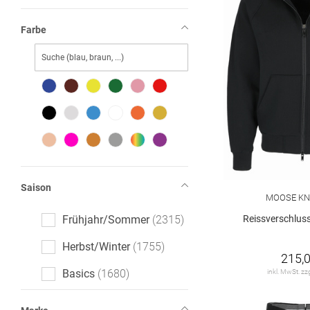
Farbe
Saison
MOOSE KN
Frühjahr/Sommer
2315
Reissverschluss
Herbst/Winter
1755
215,0
Basics
1680
inkl. MwSt. zz