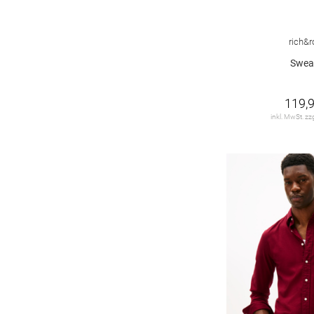
Tommy Hilfiger
755
36/30
36/31
36/32
36/33
WOOLRICH
37
36/34
36/36
36/38
38
rich&r
rich&royal
190
Swea
38 U
38/25
38/27
38/28
119,9
38/29
38/30
38/31
38/32
inkl. MwSt. zz
38/33
38/34
38/36
39
39-42
40
40 regular
40/27
40/28
40/29
40/30
40/31
40/32
40/33
40/34
40-42
41
42
42/27
42/28
42/29
42/30
42/31