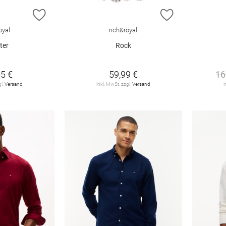
ZUR WUNSCHLISTE HINZUFÜGEN
ZUR WUNSCHL
oyal
rich&royal
ter
Rock
5 €
59,99 €
16
gl.
Versand
inkl. MwSt. zzgl.
Versand
i