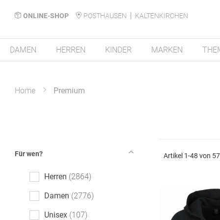
ONLINE-SHOP
POSTHAUSEN
KALTENKIRCHEN
DAMEN
HERREN
KINDER
MARKEN
THE
Home
Premium
Für wen?
Artikel
1
-
48
von
5
Herren
2864
Damen
2776
Unisex
107