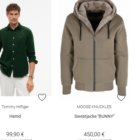
ISTE HINZUFÜGEN
ZUR WUNSCHLISTE HINZUFÜGEN
ZUR W
Tommy Hilfiger
MOOSE KNUCKLES
Hemd
Sweatjacke "BUNNY"
99,90 €
450,00 €