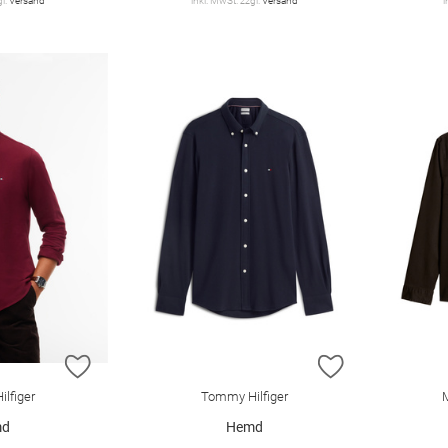
gl.
Versand
inkl. MwSt. zzgl.
Versand
i
ZUR WUNSCHLISTE HINZUFÜGEN
ZUR WUNSCHL
lfiger
Tommy Hilfiger
md
Hemd