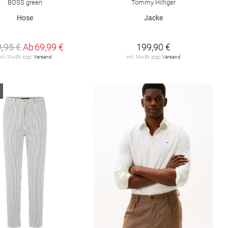
BOSS green
Tommy Hilfiger
Hose
Jacke
,95 €
Ab
69,99 €
199,90 €
nkl. MwSt. zzgl.
Versand
inkl. MwSt. zzgl.
Versand