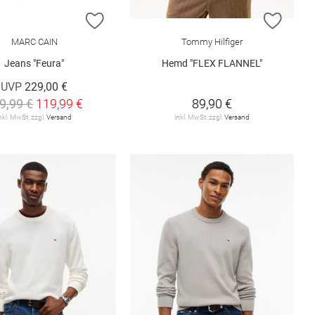
ISTE HINZUFÜGEN
ZUR WUNSCHLISTE HINZUFÜGEN
ZUR W
MARC CAIN
Tommy Hilfiger
Jeans "Feura"
Hemd "FLEX FLANNEL"
UVP
229,00 €
9,99 €
119,99 €
89,90 €
nkl. MwSt. zzgl.
Versand
inkl. MwSt. zzgl.
Versand