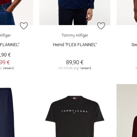
ZUR WUNSCHLISTE HINZUFÜGEN
ZUR WUNSCHL
lfiger
Tommy Hilfiger
 FLANNEL"
Hemd "FLEX FLANNEL"
Sw
,90 €
99 €
89,90 €
gl.
Versand
inkl. MwSt. zzgl.
Versand
i