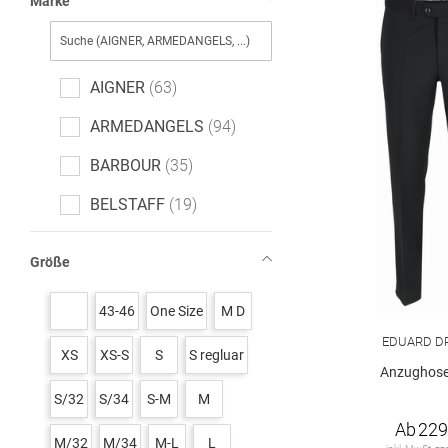
Marke
AIGNER
63
ARMEDANGELS
94
BARBOUR
35
BELSTAFF
19
BOGNER
118
Größe
BOSS black
352
43-46
One Size
M D
BOSS green
31
EDUARD D
XS
XS-S
S
S regluar
Baldessarini
60
Anzughose
CALVIN KLEIN
228
S/32
S/34
S-M
M
Ab
229
CALVIN KLEIN JEANS
3
M/32
M/34
M-L
L