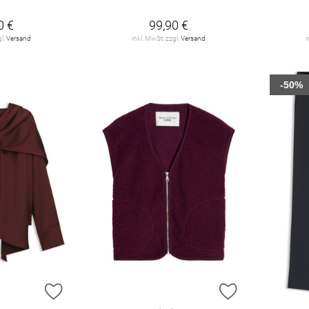
0 €
99,90 €
gl.
Versand
inkl. MwSt. zzgl.
Versand
i
-50%
ZUR WUNSCHLISTE HINZUFÜGEN
ZUR WUNSCHL