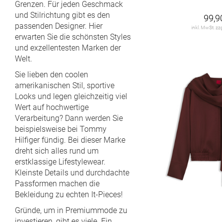
Grenzen. Für jeden Geschmack
HUGO
193
und Stilrichtung gibt es den
26/29
26/30
26/31
26/32
99,9
HUGO BOSS
57
passenden Designer. Hier
inkl. MwSt. zz
erwarten Sie die schönsten Styles
26/34
27
27 U
27/28
JACOB COHEN
7
und exzellentesten Marken der
Welt.
27/29
27/30
27/31
27/32
JOOP!
385
Sie lieben den coolen
27/33
27/34
28
28 U
JOOP! JEANS
23
amerikanischen Stil, sportive
Looks und legen gleichzeitig viel
LACOSTE
36
28/28
28/30
28/31
28/32
Wert auf hochwertige
Verarbeitung? Dann werden Sie
LASCANA
15
28/34
28-29
29
29 U
beispielsweise bei Tommy
Hilfiger fündig. Bei dieser Marke
LES DEUX
45
29/28
29/30
29/32
29/33
dreht sich alles rund um
Levi's
63
erstklassige Lifestylewear.
29/34
30
30 U
30/28
Kleinste Details und durchdachte
MARC CAIN
118
Passformen machen die
30/30
30/32
30/33
30/34
Bekleidung zu echten It-Pieces!
MOOSE KNUCKLES
8
Gründe, um in Premiummode zu
31
31 U
31/28
31/30
MOS MOSH
138
investieren, gibt es viele. Ein