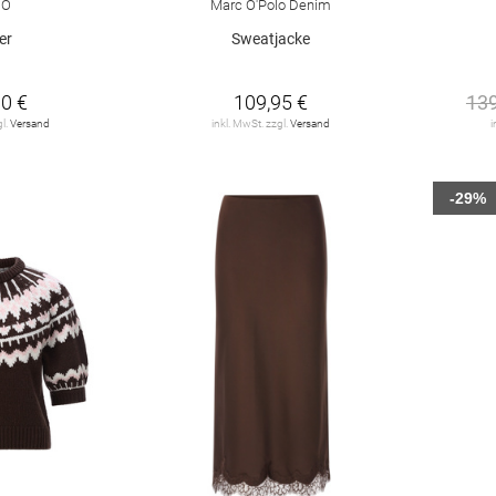
GO
Marc O'Polo Denim
er
Sweatjacke
0 €
109,95 €
139
gl.
Versand
inkl. MwSt. zzgl.
Versand
i
-29%