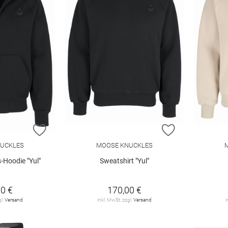
ZUR WUNSCHLISTE HINZUFÜGEN
ZUR WUNSCHL
UCKLES
MOOSE KNUCKLES
-Hoodie "Yul"
Sweatshirt "Yul"
0 €
170,00 €
gl.
Versand
inkl. MwSt. zzgl.
Versand
i