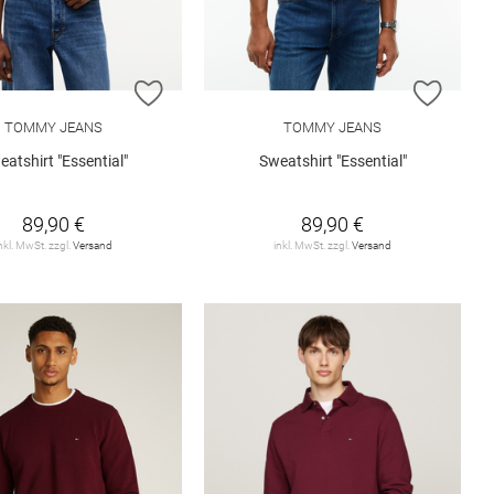
ISTE HINZUFÜGEN
ZUR WUNSCHLISTE HINZUFÜGEN
ZUR W
TOMMY JEANS
TOMMY JEANS
eatshirt "Essential"
Sweatshirt "Essential"
89,90 €
89,90 €
nkl. MwSt. zzgl.
Versand
inkl. MwSt. zzgl.
Versand