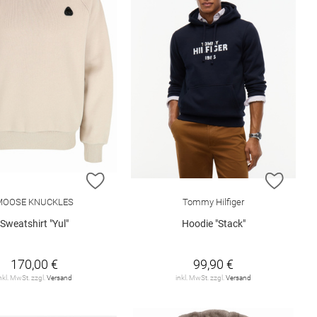
ISTE HINZUFÜGEN
ZUR WUNSCHLISTE HINZUFÜGEN
ZUR W
MOOSE KNUCKLES
Tommy Hilfiger
Sweatshirt "Yul"
Hoodie "Stack"
170,00 €
99,90 €
nkl. MwSt. zzgl.
Versand
inkl. MwSt. zzgl.
Versand