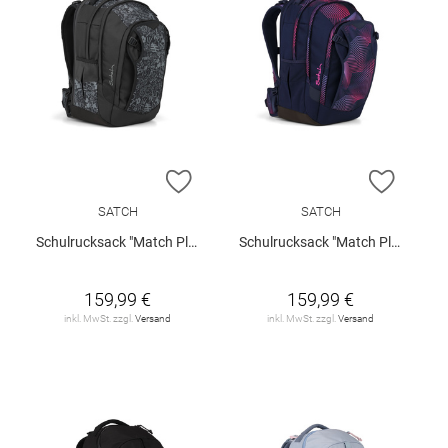
ZUR WUNSCHLISTE HINZUFÜGEN
ZUR W
SATCH
SATCH
Schulrucksack "Match Plus"
Schulrucksack "Match Plus"
159,99 €
159,99 €
inkl. MwSt. zzgl.
Versand
inkl. MwSt. zzgl.
Versand