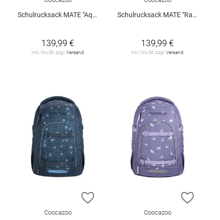
Schulrucksack MATE "Aqua Flow"
Schulrucksack MATE "Rainbow Illusion"
139,99 €
139,99 €
inkl. MwSt. zzgl.
Versand
inkl. MwSt. zzgl.
Versand
ZUR WUNSCHLISTE HINZUFÜGEN
ZUR W
Coocazoo
Coocazoo