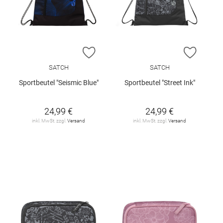
ZUR WUNSCHLISTE HINZUFÜGEN
ZUR W
SATCH
SATCH
Sportbeutel "Seismic Blue"
Sportbeutel "Street Ink"
24,99 €
24,99 €
inkl. MwSt. zzgl.
Versand
inkl. MwSt. zzgl.
Versand