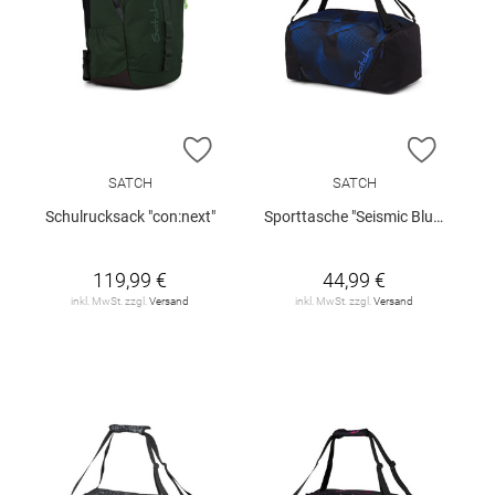
ZUR WUNSCHLISTE HINZUFÜGEN
ZUR W
SATCH
SATCH
Schulrucksack "con:next"
Sporttasche "Seismic Blue"
119,99 €
44,99 €
inkl. MwSt. zzgl.
Versand
inkl. MwSt. zzgl.
Versand