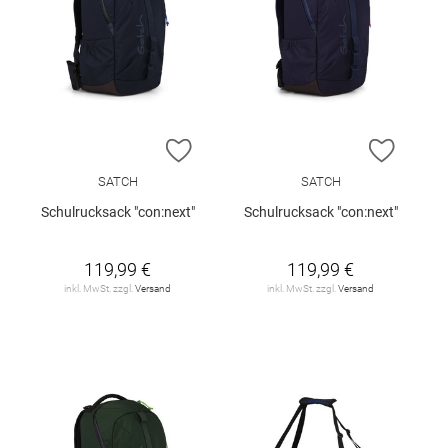
ZUR WUNSCHLISTE HINZUFÜGEN
ZUR W
SATCH
SATCH
Schulrucksack "con:next"
Schulrucksack "con:next"
119,99 €
119,99 €
inkl. MwSt. zzgl.
Versand
inkl. MwSt. zzgl.
Versand