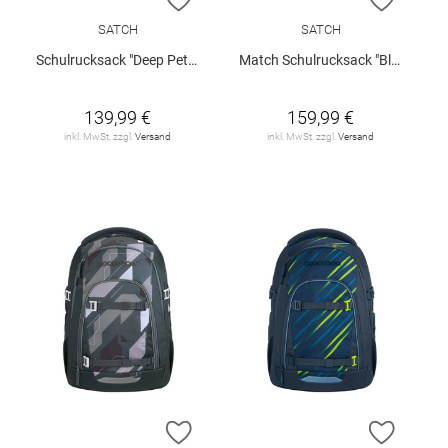
SATCH
SATCH
Schulrucksack "Deep Petrol Pack"
Match Schulrucksack "Blackjack"
139,99 €
159,99 €
inkl. MwSt. zzgl.
Versand
inkl. MwSt. zzgl.
Versand
ZUR WUNSCHLISTE HINZUFÜGEN
ZUR W