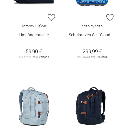
ZUR WUNSCHLISTE HINZUFÜGEN
ZUR W
Tommy Hilfiger
Step by Step
Umhängetasche
Schulranzen-Set "Cloud Reflect Seashell"
59,90 €
299,99 €
inkl. MwSt. zzgl.
Versand
inkl. MwSt. zzgl.
Versand