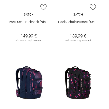
ZUR WUNSCHLISTE HINZUFÜGEN
ZUR W
SATCH
SATCH
Pack Schulrucksack "Ninja Matrix"
Pack Schulrucksack "Seismic Green"
149,99 €
139,99 €
inkl. MwSt. zzgl.
Versand
inkl. MwSt. zzgl.
Versand