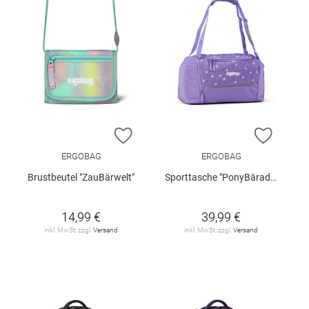
ZUR WUNSCHLISTE HINZUFÜGEN
ZUR W
ERGOBAG
ERGOBAG
Brustbeutel "ZauBärwelt"
Sporttasche "PonyBäradies"
14,99 €
39,99 €
inkl. MwSt. zzgl.
Versand
inkl. MwSt. zzgl.
Versand