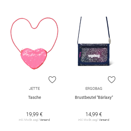
ZUR WUNSCHLISTE HINZUFÜGEN
ZUR W
JETTE
ERGOBAG
Tasche
Brustbeutel "Bärlaxy"
19,99 €
14,99 €
inkl. MwSt. zzgl.
Versand
inkl. MwSt. zzgl.
Versand