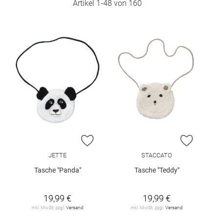
Artikel
1
-
48
von
160
ZUR WUNSCHLISTE HINZUFÜGEN
ZUR W
JETTE
STACCATO
Tasche "Panda"
Tasche "Teddy"
19,99 €
19,99 €
inkl. MwSt. zzgl.
Versand
inkl. MwSt. zzgl.
Versand