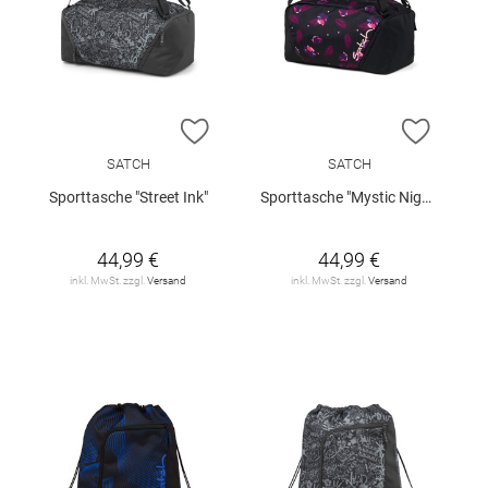
ZUR WUNSCHLISTE HINZUFÜGEN
ZUR W
SATCH
SATCH
Sporttasche "Street Ink"
Sporttasche "Mystic Nights"
44,99 €
44,99 €
inkl. MwSt. zzgl.
Versand
inkl. MwSt. zzgl.
Versand