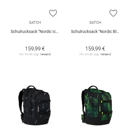
ZUR WUNSCHLISTE HINZUFÜGEN
ZUR W
SATCH
SATCH
Schulrucksack "Nordic Ice Pack"
Schulrucksack "Nordic Blue Pack"
159,99 €
159,99 €
inkl. MwSt. zzgl.
Versand
inkl. MwSt. zzgl.
Versand