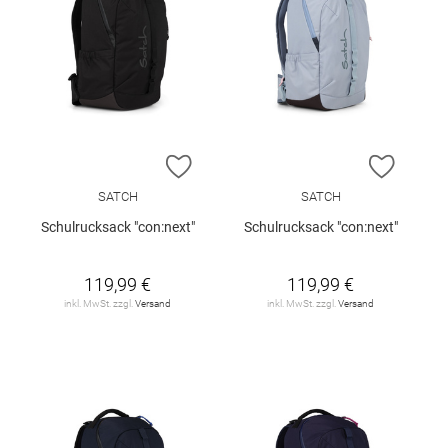
ZUR WUNSCHLISTE HINZUFÜGEN
ZUR W
SATCH
SATCH
Schulrucksack "con:next"
Schulrucksack "con:next"
119,99 €
119,99 €
inkl. MwSt. zzgl.
Versand
inkl. MwSt. zzgl.
Versand