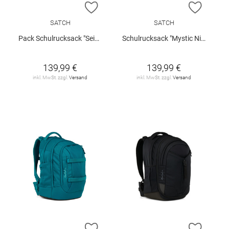
ZUR WUNSCHLISTE HINZUFÜGEN
ZUR W
SATCH
SATCH
Pack Schulrucksack "Seismic Pink"
Schulrucksack "Mystic Nights Pack"
139,99 €
139,99 €
inkl. MwSt. zzgl.
Versand
inkl. MwSt. zzgl.
Versand
ZUR WUNSCHLISTE HINZUFÜGEN
ZUR W