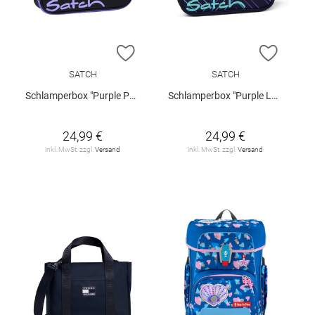
ZUR WUNSCHLISTE HINZUFÜGEN
ZUR W
SATCH
SATCH
Schlamperbox "Purple Phantom"
Schlamperbox "Purple Laser"
24,99 €
24,99 €
inkl. MwSt. zzgl.
Versand
inkl. MwSt. zzgl.
Versand