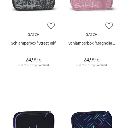
ZUR WUNSCHLISTE HINZUFÜGEN
ZUR W
SATCH
SATCH
Schlamperbox "Street Ink"
Schlamperbox "Magnolia Dream"
24,99 €
24,99 €
inkl. MwSt. zzgl.
Versand
inkl. MwSt. zzgl.
Versand