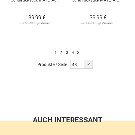
139,99 €
139,99 €
inkl. MwSt. zzgl.
Versand
inkl. MwSt. zzgl.
Versand
Seite
Du
Seite
Seite
Seite
1
2
3
4
Seite
Weiter
liest
Produkte / Seite
gerade
Seite
AUCH INTERESSANT