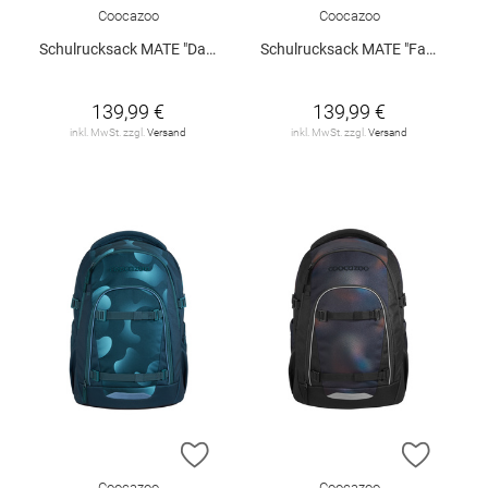
Coocazoo
Coocazoo
Schulrucksack MATE "Dark Race"
Schulrucksack MATE "Fast Lime"
139,99 €
139,99 €
inkl. MwSt. zzgl.
Versand
inkl. MwSt. zzgl.
Versand
ZUR WUNSCHLISTE HINZUFÜGEN
ZUR W
Coocazoo
Coocazoo