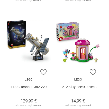
inkl. MwSt. zzgl.
Versand
inkl. MwSt. zzgl.
Versand
ZUR WUNSCHLISTE HINZUFÜGEN
ZUR W
LEGO
LEGO
11382 Icons 11382 V29
11212 Kitty Fees Gartenhaus V29
129,99 €
14,99 €
inkl. MwSt. zzgl.
Versand
inkl. MwSt. zzgl.
Versand