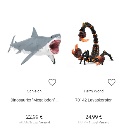
ZUR WUNSCHLISTE HINZUFÜGEN
ZUR W
Schleich
Farm World
Dinosaurier "Megalodon", Schleich
70142 Lavaskorpion
22,99 €
24,99 €
inkl. MwSt. zzgl.
Versand
inkl. MwSt. zzgl.
Versand