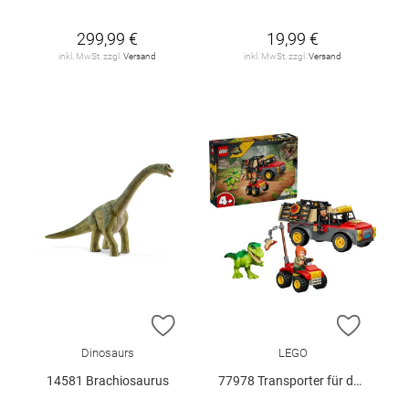
299,99 €
19,99 €
inkl. MwSt. zzgl.
Versand
inkl. MwSt. zzgl.
Versand
ZUR WUNSCHLISTE HINZUFÜGEN
ZUR W
Dinosaurs
LEGO
14581 Brachiosaurus
77978 Transporter für den Jungen T.. V29