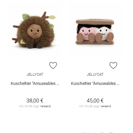
ZUR WUNSCHLISTE HINZUFÜGEN
ZUR W
JELLYCAT
JELLYCAT
Kuscheltier "Amuseables Mulshi Woodland Floor"
Kuscheltier "Amuseables S'mores"
38,00 €
45,00 €
inkl. MwSt. zzgl.
Versand
inkl. MwSt. zzgl.
Versand