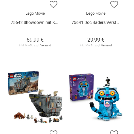
ZUR WUNSCHLISTE HINZUFÜGEN
ZUR W
Lego Movie
Lego Movie
75642 Showdown mit Kapitän Smoker V29
75641 Doc Baders Versteck V29
59,99 €
29,99 €
inkl. MwSt. zzgl.
Versand
inkl. MwSt. zzgl.
Versand
ZUR WUNSCHLISTE HINZUFÜGEN
ZUR W