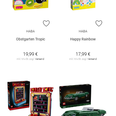
ZUR WUNSCHLISTE HINZUFÜGEN
ZUR W
HABA
HABA
Obstgarten Tropic
Happy Rainbow
19,99 €
17,99 €
inkl. MwSt. zzgl.
Versand
inkl. MwSt. zzgl.
Versand