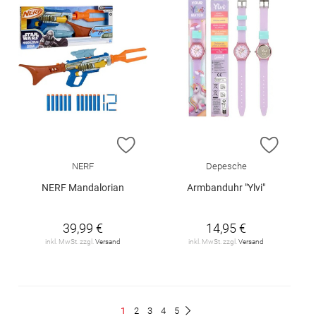
ZUR WUNSCHLISTE HINZUFÜGEN
ZUR W
NERF
Depesche
NERF Mandalorian
Armbanduhr "Ylvi"
39,99 €
14,95 €
inkl. MwSt. zzgl.
Versand
inkl. MwSt. zzgl.
Versand
Seite
Du
Seite
Seite
Seite
Seite
1
2
3
4
5
Seite
Weiter