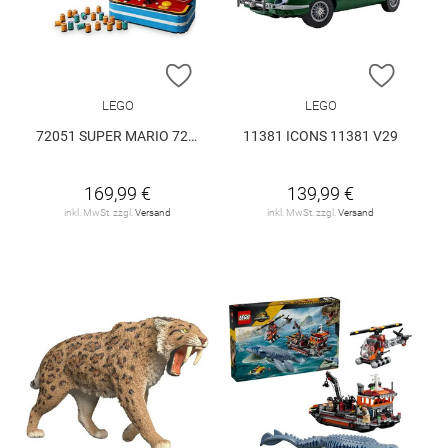
ZUR WUNSCHLISTE HINZUFÜGEN
ZUR W
LEGO
LEGO
72051 SUPER MARIO 72051 V29
11381 ICONS 11381 V29
169,99 €
139,99 €
inkl. MwSt. zzgl.
Versand
inkl. MwSt. zzgl.
Versand