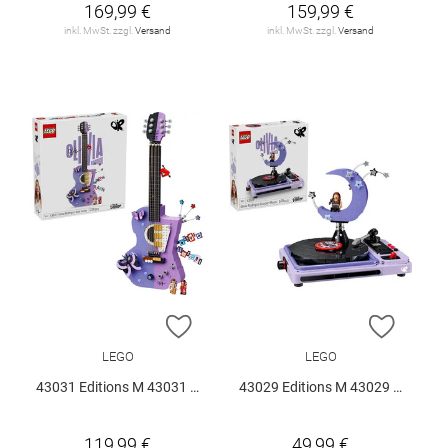
169,99 €
159,99 €
inkl. MwSt. zzgl.
Versand
inkl. MwSt. zzgl.
Versand
ZUR WUNSCHLISTE HINZUFÜGEN
ZUR W
LEGO
LEGO
43031 Editions M 43031 V29
43029 Editions M 43029 V29
119,99 €
49,99 €