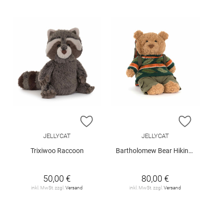
ZUR WUNSCHLISTE HINZUFÜGEN
ZUR W
JELLYCAT
JELLYCAT
Trixiwoo Raccoon
Bartholomew Bear Hiking Outfit
50,00 €
80,00 €
inkl. MwSt. zzgl.
Versand
inkl. MwSt. zzgl.
Versand