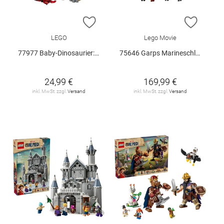
ZUR WUNSCHLISTE HINZUFÜGEN
ZUR W
LEGO
Lego Movie
77977 Baby-Dinosaurier: Pteranodon V29
75646 Garps Marineschlachtschiff V29
24,99 €
169,99 €
inkl. MwSt. zzgl.
Versand
inkl. MwSt. zzgl.
Versand