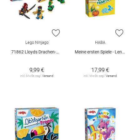
ZUR WUNSCHLISTE HINZUFÜGEN
ZUR W
Lego Ninjago
HABA
71862 Lloyds Drachen-Mech Battle Set V29
Meine ersten Spiele - Lennys Traktor
9,99 €
17,99 €
inkl. MwSt. zzgl.
Versand
inkl. MwSt. zzgl.
Versand