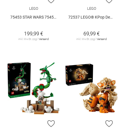
LEGO
LEGO
75453 STAR WARS 75453 V29
72537 LEGO® KPop Demon Hunters 72537 V29
199,99 €
69,99 €
inkl. MwSt. zzgl.
Versand
inkl. MwSt. zzgl.
Versand
ZUR WUNSCHLISTE HINZUFÜGEN
ZUR W