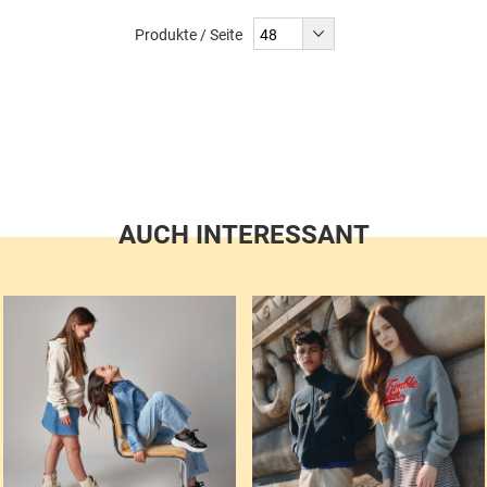
liest
Produkte / Seite
gerade
Seite
AUCH INTERESSANT