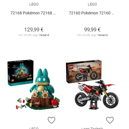
LEGO
LEGO
72168 Pokémon 72168 V29
72160 Pokémon 72160 V29
129,99 €
99,99 €
inkl. MwSt. zzgl.
Versand
inkl. MwSt. zzgl.
Versand
ZUR WUNSCHLISTE HINZUFÜGEN
ZUR W
LEGO
Lego Technik