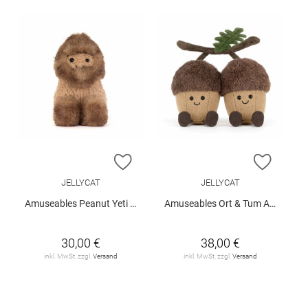
ZUR WUNSCHLISTE HINZUFÜGEN
ZUR W
JELLYCAT
JELLYCAT
Amuseables Peanut Yeti Outfit
Amuseables Ort & Tum Acorns
30,00 €
38,00 €
inkl. MwSt. zzgl.
Versand
inkl. MwSt. zzgl.
Versand