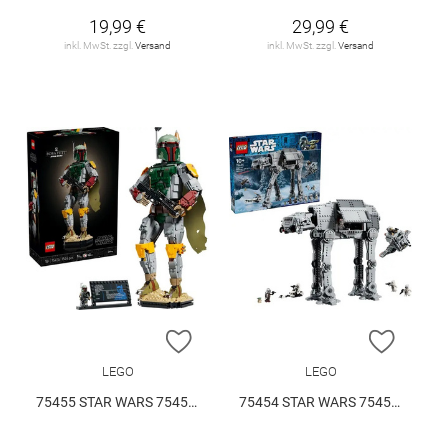
19,99 €
29,99 €
inkl. MwSt. zzgl.
Versand
inkl. MwSt. zzgl.
Versand
ZUR WUNSCHLISTE HINZUFÜGEN
ZUR W
LEGO
LEGO
75455 STAR WARS 75455 V29
75454 STAR WARS 75454 V29