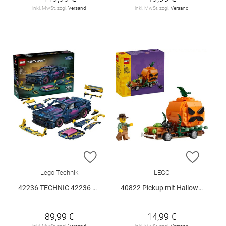
inkl. MwSt. zzgl.
Versand
inkl. MwSt. zzgl.
Versand
ZUR WUNSCHLISTE HINZUFÜGEN
ZUR W
Lego Technik
LEGO
42236 TECHNIC 42236 V29
40822 Pickup mit Halloweenkürbis V29
89,99 €
14,99 €