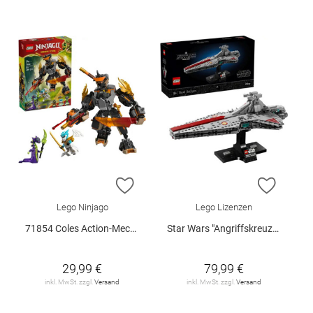
ZUR WUNSCHLISTE HINZUFÜGEN
ZUR W
Lego Ninjago
Lego Lizenzen
71854 Coles Action-Mech und Drache.. V29
Star Wars "Angriffskreuzer der Venator-Klasse", 75441
29,99 €
79,99 €
inkl. MwSt. zzgl.
Versand
inkl. MwSt. zzgl.
Versand