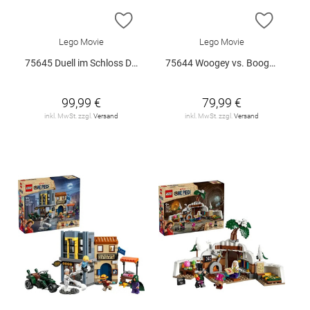
ZUR WUNSCHLISTE HINZUFÜGEN
ZUR W
Lego Movie
Lego Movie
75645 Duell im Schloss Drumm V29
75644 Woogey vs. Boogey Riesen a.. V29
99,99 €
79,99 €
inkl. MwSt. zzgl.
Versand
inkl. MwSt. zzgl.
Versand