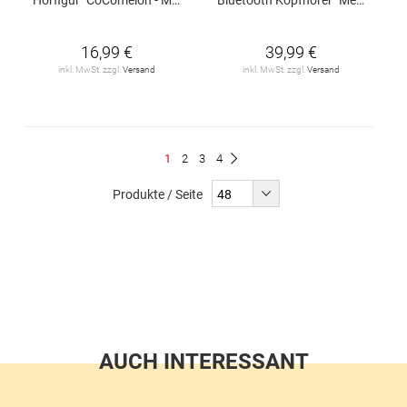
16,99 €
39,99 €
inkl. MwSt. zzgl.
Versand
inkl. MwSt. zzgl.
Versand
Seite
Du
Seite
Seite
Seite
1
2
3
4
Seite
Weiter
liest
Produkte / Seite
gerade
Seite
AUCH INTERESSANT