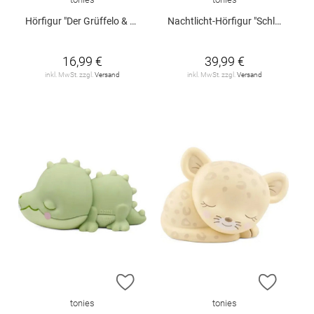
Hörfigur "Der Grüffelo & Das Grüffelokind" (Neuauflage 2026)
Nachtlicht-Hörfigur "Schlummerkrokodil"
16,99 €
39,99 €
inkl. MwSt. zzgl.
Versand
inkl. MwSt. zzgl.
Versand
ZUR WUNSCHLISTE HINZUFÜGEN
ZUR W
tonies
tonies