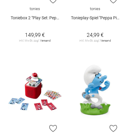
tonies
tonies
Toniebox 2 "Play Set: Peppa Pig" (Rosa)
Tonieplay-Spiel "Peppa Pig: Ein Spieltag mit Peppa"
149,99 €
24,99 €
inkl. MwSt. zzgl.
Versand
inkl. MwSt. zzgl.
Versand
ZUR WUNSCHLISTE HINZUFÜGEN
ZUR W