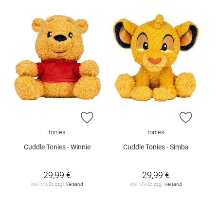
ZUR WUNSCHLISTE HINZUFÜGEN
ZUR W
tonies
tonies
Cuddle Tonies - Winnie
Cuddle Tonies - Simba
29,99 €
29,99 €
inkl. MwSt. zzgl.
Versand
inkl. MwSt. zzgl.
Versand