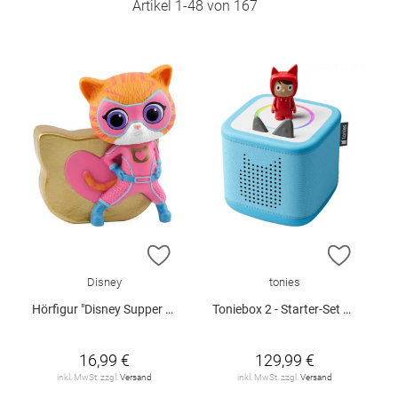
Artikel
1
-
48
von
167
ZUR WUNSCHLISTE HINZUFÜGEN
ZUR W
Disney
tonies
Hörfigur "Disney Supper Kitties - Ginny"
Toniebox 2 - Starter-Set mit Kreativ-Tonie (Himmelblau)
16,99 €
129,99 €
inkl. MwSt. zzgl.
Versand
inkl. MwSt. zzgl.
Versand