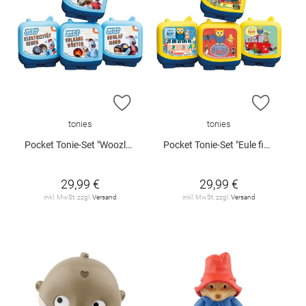
ZUR WUNSCHLISTE HINZUFÜGEN
ZUR W
tonies
tonies
Pocket Tonie-Set "Woozle Goozle"
Pocket Tonie-Set "Eule findet den Beat"
29,99 €
29,99 €
inkl. MwSt. zzgl.
Versand
inkl. MwSt. zzgl.
Versand