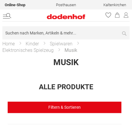
Online-Shop
Posthausen
Kaltenkirchen
Su
Home
Kinder
Spielwaren
Elektronisches Spielzeug
Musik
MUSIK
ALLE PRODUKTE
Filtern & Sortieren