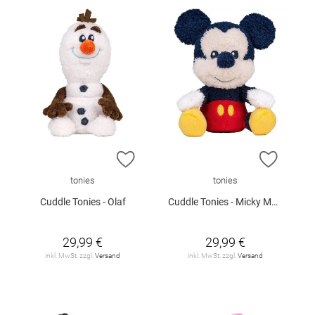
ZUR WUNSCHLISTE HINZUFÜGEN
ZUR W
tonies
tonies
Cuddle Tonies - Olaf
Cuddle Tonies - Micky Maus
29,99 €
29,99 €
inkl. MwSt. zzgl.
Versand
inkl. MwSt. zzgl.
Versand