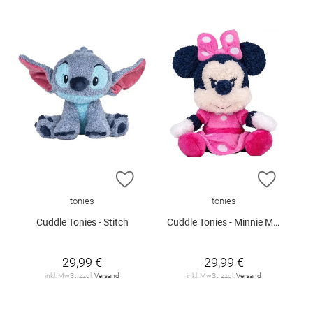
ZUR WUNSCHLISTE HINZUFÜGEN
ZUR W
tonies
tonies
Cuddle Tonies - Stitch
Cuddle Tonies - Minnie Maus
29,99 €
29,99 €
inkl. MwSt. zzgl.
Versand
inkl. MwSt. zzgl.
Versand