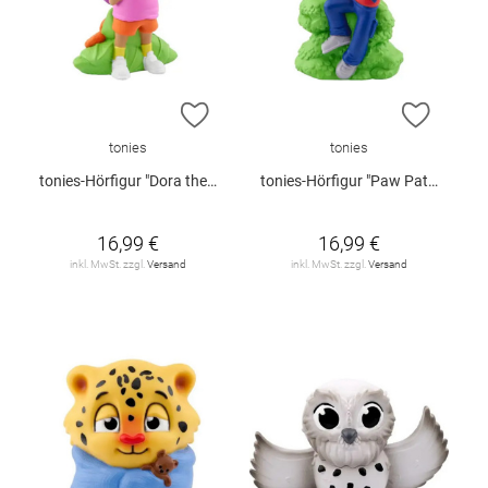
ZUR WUNSCHLISTE HINZUFÜGEN
ZUR W
tonies
tonies
tonies-Hörfigur "Dora the Explorer 2" (Englisch)
tonies-Hörfigur "Paw Patrol - Ryder"
16,99 €
16,99 €
inkl. MwSt. zzgl.
Versand
inkl. MwSt. zzgl.
Versand