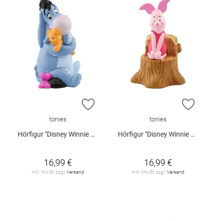
ZUR WUNSCHLISTE HINZUFÜGEN
ZUR W
tonies
tonies
Hörfigur "Disney Winnie Puuh: I-Aah"
Hörfigur "Disney Winnie Puuh - Ferkels großes Abenteuer"
16,99 €
16,99 €
inkl. MwSt. zzgl.
Versand
inkl. MwSt. zzgl.
Versand