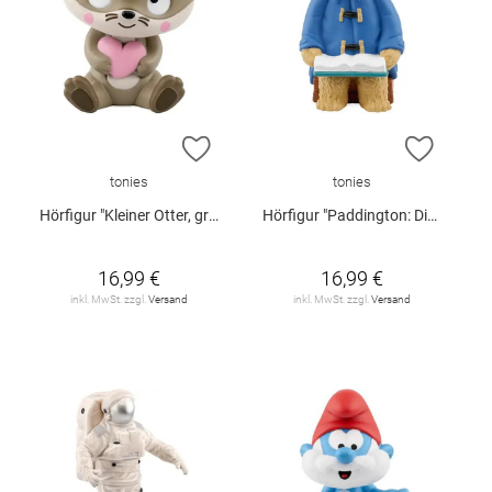
ZUR WUNSCHLISTE HINZUFÜGEN
ZUR W
tonies
tonies
Hörfigur "Kleiner Otter, großes Herz - Lieder und Geschichten zum Liebhaben"
Hörfigur "Paddington: Die schönsten Geschichten von Paddington"
16,99 €
16,99 €
inkl. MwSt. zzgl.
Versand
inkl. MwSt. zzgl.
Versand