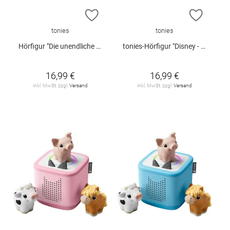
ZUR WUNSCHLISTE HINZUFÜGEN
ZUR W
tonies
tonies
Hörfigur "Die unendliche Geschichte" (Teil 1)
tonies-Hörfigur "Disney - Findet Nemo"
16,99 €
16,99 €
inkl. MwSt. zzgl.
Versand
inkl. MwSt. zzgl.
Versand