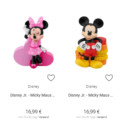
ZUR WUNSCHLISTE HINZUFÜGEN
ZUR W
Disney
Disney
Disney Jr. - Micky Maus Wunderhaus (Minn
Disney Jr. - Micky Maus Wunderhaus
16,99 €
16,99 €
inkl. MwSt. zzgl.
Versand
inkl. MwSt. zzgl.
Versand