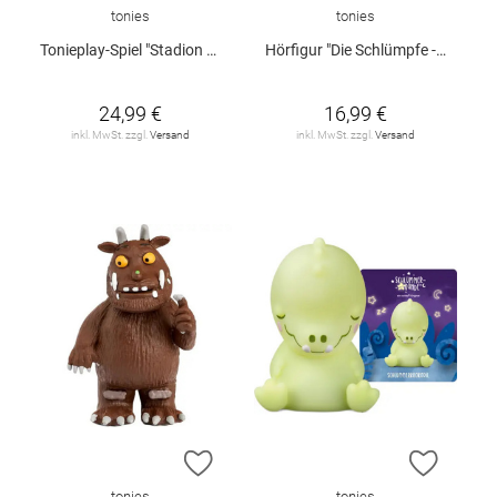
tonies
tonies
Tonieplay-Spiel "Stadion Duell: Bundesliga"
Hörfigur "Die Schlümpfe - Wer ist heftiger? & 3 weitere schlumpfige Abenteuer"
24,99 €
16,99 €
inkl. MwSt. zzgl.
Versand
inkl. MwSt. zzgl.
Versand
ZUR WUNSCHLISTE HINZUFÜGEN
ZUR W
tonies
tonies