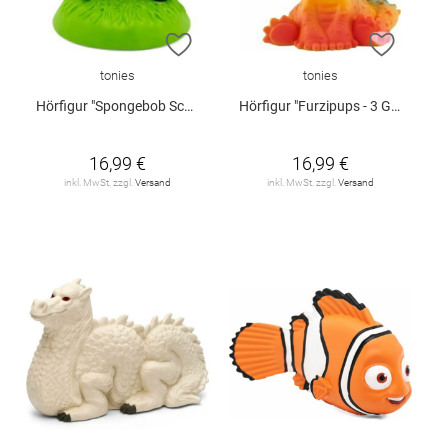
ZUR WUNSCHLISTE HINZUFÜGEN
ZUR W
tonies
tonies
Hörfigur "Spongebob Schwammkopf - Der ferngesteuerte Fahrschüler und weitere Abenteuer"
Hörfigur "Furzipups - 3 Geschichten und 6 Songs"
16,99 €
16,99 €
inkl. MwSt. zzgl.
Versand
inkl. MwSt. zzgl.
Versand