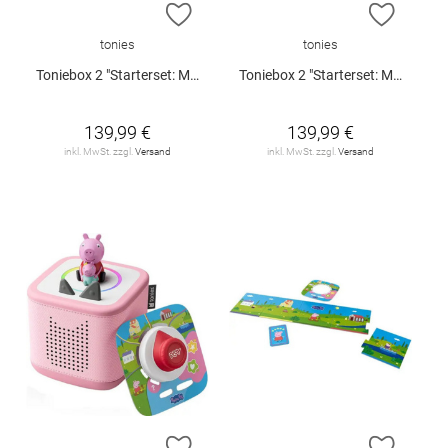
ZUR WUNSCHLISTE HINZUFÜGEN
ZUR W
tonies
tonies
Toniebox 2 "Starterset: My First Tonies Bauernhof" (Rosa)
Toniebox 2 "Starterset: My First Tonies Bauernhof" (Himmelblau)
139,99 €
139,99 €
inkl. MwSt. zzgl.
Versand
inkl. MwSt. zzgl.
Versand
ZUR WUNSCHLISTE HINZUFÜGEN
ZUR W