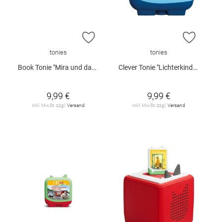
ZUR WUNSCHLISTE HINZUFÜGEN
ZUR W
tonies
tonies
Book Tonie "Mira und das fliegende Haus - Der Familienzauber"
Clever Tonie "Lichterkinder - Das kleine 1x1"
9,99 €
9,99 €
inkl. MwSt. zzgl.
Versand
inkl. MwSt. zzgl.
Versand