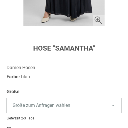
Zum
HOSE "SAMANTHA"
Anfang
der
Bildergalerie
Damen Hosen
springen
Farbe:
blau
Größe
Größe zum Anfragen wählen
Lieferzeit
2-3 Tage