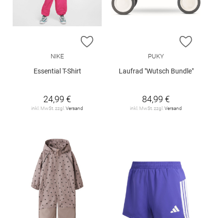
ZUR WUNSCHLISTE HINZUFÜGEN
ZUR W
NIKE
PUKY
Essential T-Shirt
Laufrad "Wutsch Bundle"
24,99 €
84,99 €
inkl. MwSt. zzgl.
Versand
inkl. MwSt. zzgl.
Versand