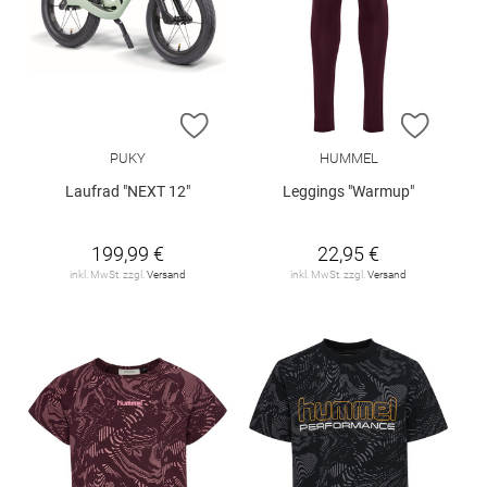
ZUR WUNSCHLISTE HINZUFÜGEN
ZUR W
PUKY
HUMMEL
Laufrad "NEXT 12"
Leggings "Warmup"
199,99 €
22,95 €
inkl. MwSt. zzgl.
Versand
inkl. MwSt. zzgl.
Versand