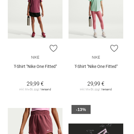
ZUR WUNSCHLISTE HINZUFÜGEN
ZUR W
NIKE
NIKE
T-Shirt "Nike One Fitted"
T-Shirt "Nike One Fitted"
29,99 €
29,99 €
inkl. MwSt. zzgl.
Versand
inkl. MwSt. zzgl.
Versand
-13%