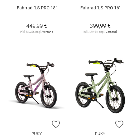
Fahrrad "LS-PRO 18"
Fahrrad "LS-PRO 16"
449,99 €
399,99 €
inkl. MwSt. zzgl.
Versand
inkl. MwSt. zzgl.
Versand
ZUR WUNSCHLISTE HINZUFÜGEN
ZUR W
PUKY
PUKY