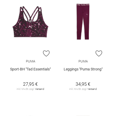
ZUR WUNSCHLISTE HINZUFÜGEN
ZUR W
PUMA
PUMA
Sport-BH "Tad Essentials"
Leggings "Puma Strong"
27,95 €
34,95 €
inkl. MwSt. zzgl.
Versand
inkl. MwSt. zzgl.
Versand