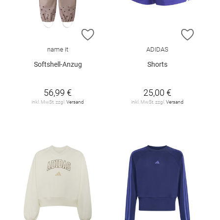
ZUR WUNSCHLISTE HINZUFÜGEN
ZUR W
name it
ADIDAS
Softshell-Anzug
Shorts
56,99 €
25,00 €
inkl. MwSt. zzgl.
Versand
inkl. MwSt. zzgl.
Versand