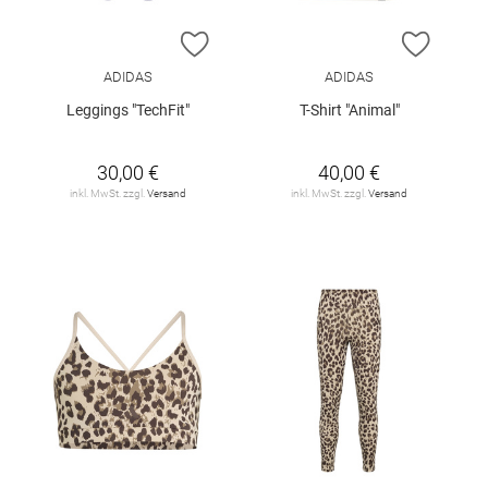
ZUR WUNSCHLISTE HINZUFÜGEN
ZUR W
ADIDAS
ADIDAS
Leggings "TechFit"
T-Shirt "Animal"
30,00 €
40,00 €
inkl. MwSt. zzgl.
Versand
inkl. MwSt. zzgl.
Versand