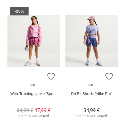
-26%
ZUR WUNSCHLISTE HINZUFÜGEN
ZUR W
NIKE
NIKE
Web-Trainingsjacke "Sportswear Club"
Dri-Fit Shorts "Nike Pro"
64,99 €
47,99 €
34,99 €
inkl. MwSt. zzgl.
Versand
inkl. MwSt. zzgl.
Versand