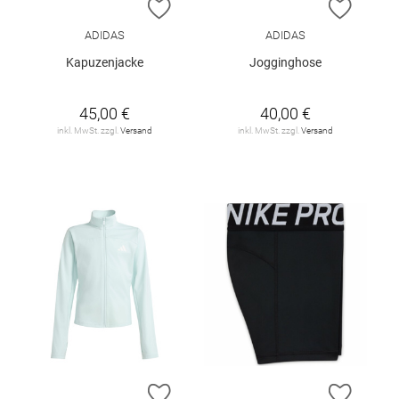
ZUR WUNSCHLISTE HINZUFÜGEN
ZUR W
ADIDAS
ADIDAS
Kapuzenjacke
Jogginghose
45,00 €
40,00 €
inkl. MwSt. zzgl.
Versand
inkl. MwSt. zzgl.
Versand
ZUR WUNSCHLISTE HINZUFÜGEN
ZUR W