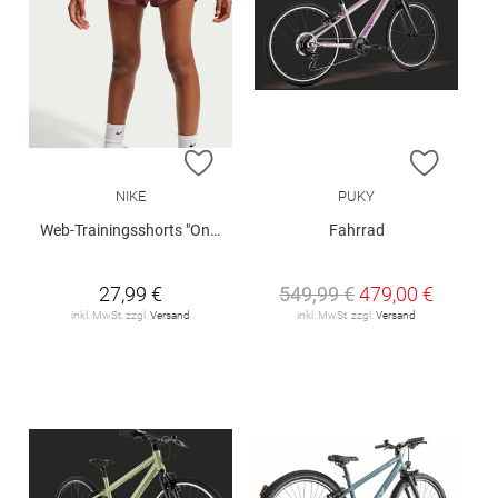
ZUR WUNSCHLISTE HINZUFÜGEN
ZUR W
NIKE
PUKY
Web-Trainingsshorts "One Woven"
Fahrrad
27,99 €
549,99 €
479,00 €
inkl. MwSt. zzgl.
Versand
inkl. MwSt. zzgl.
Versand