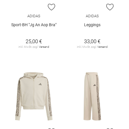
ZUR WUNSCHLISTE HINZUFÜGEN
ZUR W
ADIDAS
ADIDAS
Sport-BH "Jg An Aop Bra"
Leggings
25,00 €
33,00 €
inkl. MwSt. zzgl.
Versand
inkl. MwSt. zzgl.
Versand