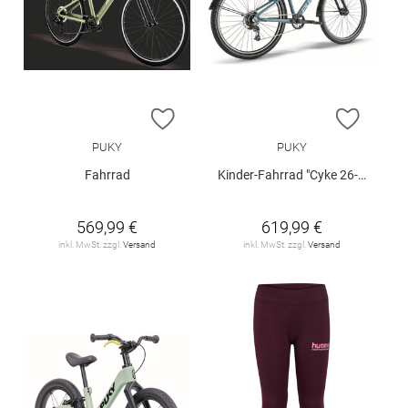
ZUR WUNSCHLISTE HINZUFÜGEN
ZUR W
PUKY
PUKY
Fahrrad
Kinder-Fahrrad "Cyke 26-8 Active"
569,99 €
619,99 €
inkl. MwSt. zzgl.
Versand
inkl. MwSt. zzgl.
Versand