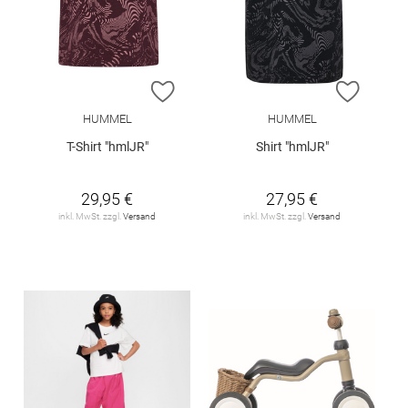
ZUR WUNSCHLISTE HINZUFÜGEN
ZUR W
HUMMEL
HUMMEL
T-Shirt "hmlJR"
Shirt "hmlJR"
29,95 €
27,95 €
inkl. MwSt. zzgl.
Versand
inkl. MwSt. zzgl.
Versand