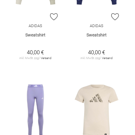
ZUR WUNSCHLISTE HINZUFÜGEN
ZUR W
ADIDAS
ADIDAS
Sweatshirt
Sweatshirt
40,00 €
40,00 €
inkl. MwSt. zzgl.
Versand
inkl. MwSt. zzgl.
Versand