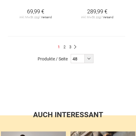
69,99 €
289,99 €
inkl. MwSt. zzgl.
Versand
inkl. MwSt. zzgl.
Versand
Seite
Du
Seite
Seite
1
2
3
Seite
Weiter
liest
Produkte / Seite
gerade
Seite
AUCH INTERESSANT