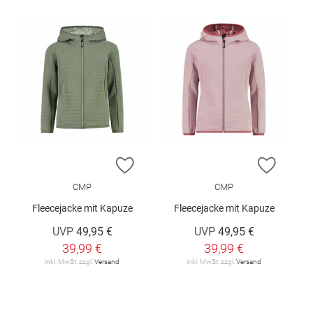
ZUR WUNSCHLISTE HINZUFÜGEN
ZUR W
CMP
CMP
Fleecejacke mit Kapuze
Fleecejacke mit Kapuze
UVP
49,95 €
UVP
49,95 €
39,99 €
39,99 €
inkl. MwSt. zzgl.
Versand
inkl. MwSt. zzgl.
Versand