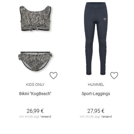
ZUR WUNSCHLISTE HINZUFÜGEN
ZUR W
KIDS ONLY
HUMMEL
Bikini "KogBeach"
Sport-Leggings
26,99 €
27,95 €
inkl. MwSt. zzgl.
Versand
inkl. MwSt. zzgl.
Versand