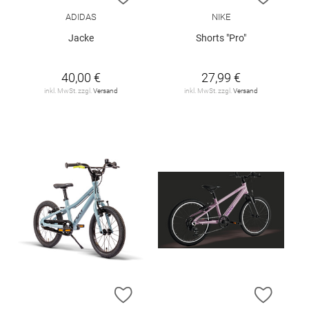
ADIDAS
NIKE
Jacke
Shorts "Pro"
40,00 €
27,99 €
inkl. MwSt. zzgl.
Versand
inkl. MwSt. zzgl.
Versand
ZUR WUNSCHLISTE HINZUFÜGEN
ZUR W