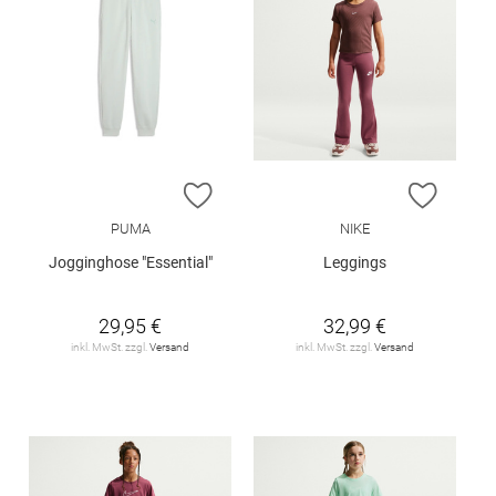
ZUR WUNSCHLISTE HINZUFÜGEN
ZUR W
PUMA
NIKE
Jogginghose "Essential"
Leggings
29,95 €
32,99 €
inkl. MwSt. zzgl.
Versand
inkl. MwSt. zzgl.
Versand