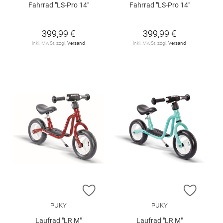
Fahrrad "LS-Pro 14"
Fahrrad "LS-Pro 14"
399,99 €
399,99 €
inkl. MwSt. zzgl.
Versand
inkl. MwSt. zzgl.
Versand
ZUR WUNSCHLISTE HINZUFÜGEN
ZUR W
PUKY
PUKY
Laufrad "LR M"
Laufrad "LR M"