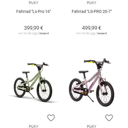
PUKY
PUKY
Fahrrad "Ls-Pro 16"
Fahrrad "LS-PRO 20-7"
399,99 €
499,99 €
inkl. MwSt. zzgl.
Versand
inkl. MwSt. zzgl.
Versand
ZUR WUNSCHLISTE HINZUFÜGEN
ZUR W
PUKY
PUKY