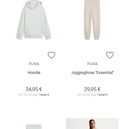
ZUR WUNSCHLISTE HINZUFÜGEN
ZUR W
PUMA
PUMA
Hoodie
Jogginghose "Essential"
34,95 €
29,95 €
inkl. MwSt. zzgl.
Versand
inkl. MwSt. zzgl.
Versand