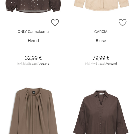
ZUR WUNSCHLISTE HINZUFÜGEN
ZU
ONLY Carmakoma
GARCIA
Hemd
Bluse
32,99 €
79,99 €
inkl. MwSt. zzgl.
Versand
inkl. MwSt. zzgl.
Versand