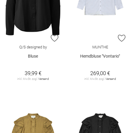
ZUR WUNSCHLISTE HINZUFÜGEN
ZU
Q/S designed by
MUNTHE
Bluse
Hemdbluse "Vontario"
39,99 €
269,00 €
inkl. MwSt. zzgl.
Versand
inkl. MwSt. zzgl.
Versand