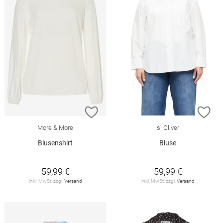
ZUR WUNSCHLISTE HINZUFÜGEN
ZU
More & More
s. Oliver
Blusenshirt
Bluse
59,99 €
59,99 €
inkl. MwSt. zzgl.
Versand
inkl. MwSt. zzgl.
Versand