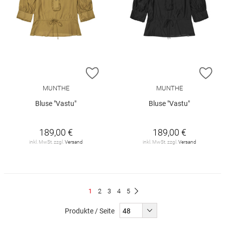
ZUR WUNSCHLISTE HINZUFÜGEN
ZU
MUNTHE
MUNTHE
Bluse "Vastu"
Bluse "Vastu"
189,00 €
189,00 €
inkl. MwSt. zzgl.
Versand
inkl. MwSt. zzgl.
Versand
Seite
Du
Seite
Seite
Seite
Seite
1
2
3
4
5
Seite
Weiter
liest
Produkte / Seite
gerade