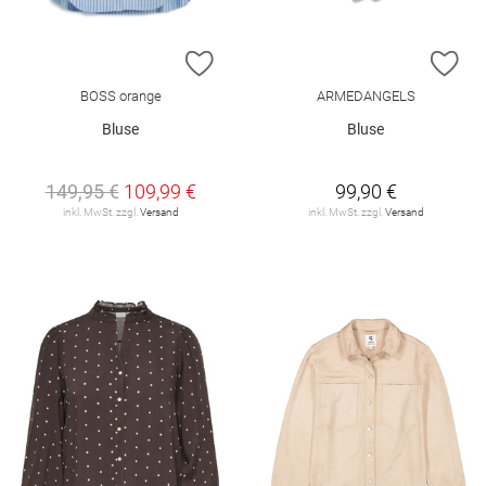
ZUR WUNSCHLISTE HINZUFÜGEN
ZU
BOSS orange
ARMEDANGELS
Bluse
Bluse
149,95 €
109,99 €
99,90 €
inkl. MwSt. zzgl.
Versand
inkl. MwSt. zzgl.
Versand