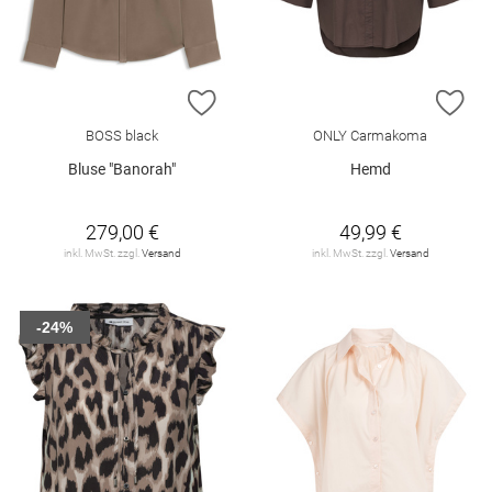
ZUR WUNSCHLISTE HINZUFÜGEN
ZU
BOSS black
ONLY Carmakoma
Bluse "Banorah"
Hemd
279,00 €
49,99 €
inkl. MwSt. zzgl.
Versand
inkl. MwSt. zzgl.
Versand
-24%