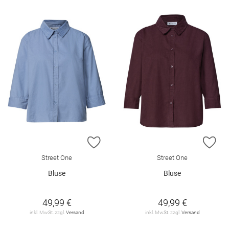
ZUR WUNSCHLISTE HINZUFÜGEN
ZU
Street One
Street One
Bluse
Bluse
49,99 €
49,99 €
inkl. MwSt. zzgl.
Versand
inkl. MwSt. zzgl.
Versand