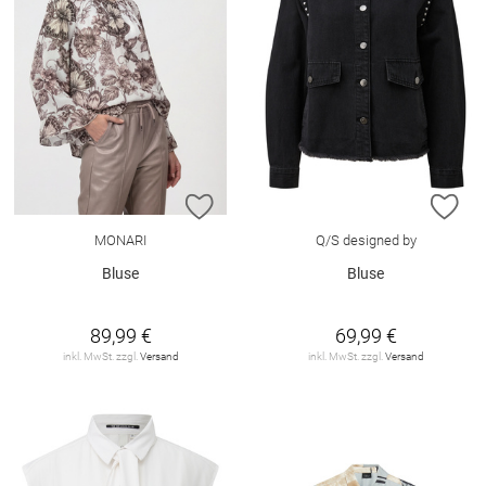
ZUR WUNSCHLISTE HINZUFÜGEN
ZU
MONARI
Q/S designed by
Bluse
Bluse
89,99 €
69,99 €
inkl. MwSt. zzgl.
Versand
inkl. MwSt. zzgl.
Versand