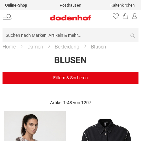
Online-Shop
Posthausen
Kaltenkirchen
Su
Home
Damen
Bekleidung
Blusen
BLUSEN
Filtern & Sortieren
Artikel
1
-
48
von
1207