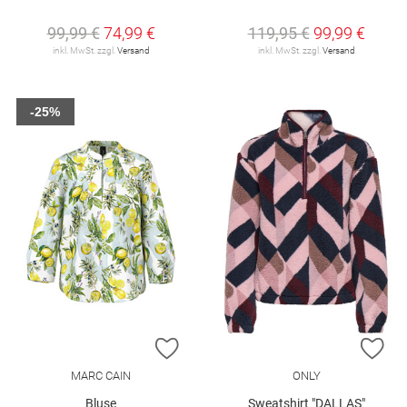
99,99 €
74,99 €
119,95 €
99,99 €
inkl. MwSt. zzgl.
Versand
inkl. MwSt. zzgl.
Versand
-25%
ZUR WUNSCHLISTE HINZUFÜGEN
ZU
MARC CAIN
ONLY
Bluse
Sweatshirt "DALLAS"