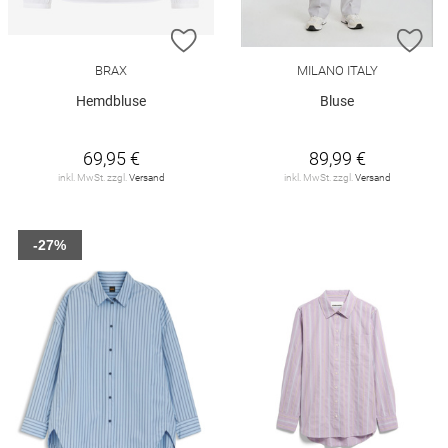
ZUR WUNSCHLISTE HINZUFÜGEN
ZU
BRAX
MILANO ITALY
Hemdbluse
Bluse
69,95 €
89,99 €
inkl. MwSt. zzgl.
Versand
inkl. MwSt. zzgl.
Versand
-27%