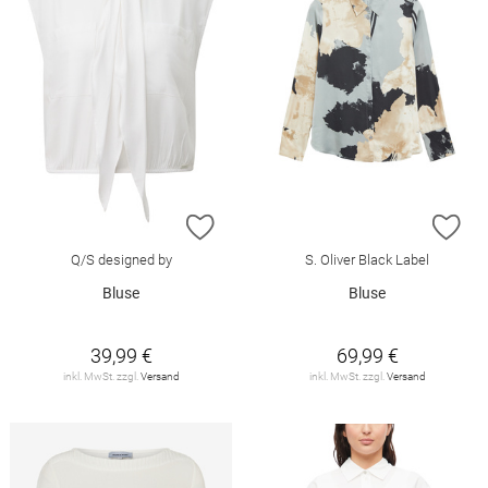
ZUR WUNSCHLISTE HINZUFÜGEN
ZU
Q/S designed by
S. Oliver Black Label
Bluse
Bluse
39,99 €
69,99 €
inkl. MwSt. zzgl.
Versand
inkl. MwSt. zzgl.
Versand