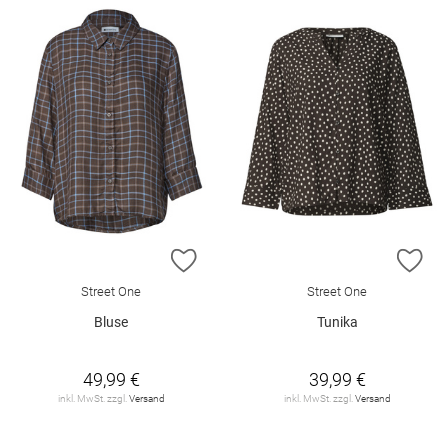
ZUR WUNSCHLISTE HINZUFÜGEN
ZU
Street One
Street One
Bluse
Tunika
49,99 €
39,99 €
inkl. MwSt. zzgl.
Versand
inkl. MwSt. zzgl.
Versand