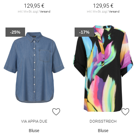
129,95 €
129,95 €
inkl. MwSt. zzgl.
Versand
inkl. MwSt. zzgl.
Versand
-25%
-17%
ZUR WUNSCHLISTE HINZUFÜGEN
ZU
VIA APPIA DUE
DORISSTREICH
Bluse
Bluse