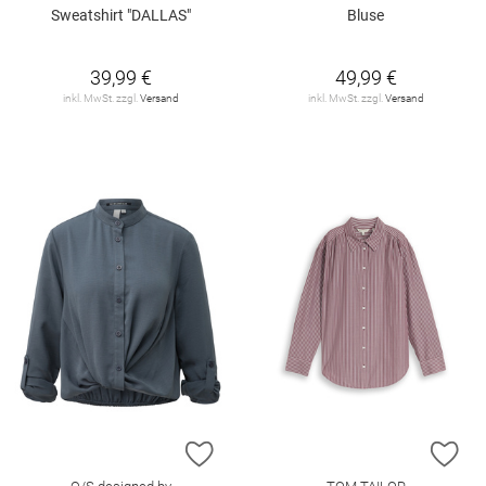
Sweatshirt "DALLAS"
Bluse
39,99 €
49,99 €
inkl. MwSt. zzgl.
Versand
inkl. MwSt. zzgl.
Versand
ZUR WUNSCHLISTE HINZUFÜGEN
ZU