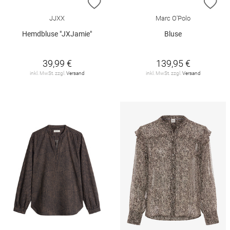
ZUR WUNSCHLISTE HINZUFÜGEN
ZU
JJXX
Marc O'Polo
Hemdbluse "JXJamie"
Bluse
39,99 €
139,95 €
inkl. MwSt. zzgl.
Versand
inkl. MwSt. zzgl.
Versand