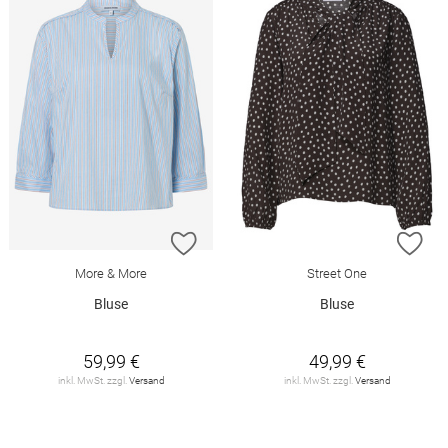
ZUR WUNSCHLISTE HINZUFÜGEN
ZU
More & More
Street One
Bluse
Bluse
59,99 €
49,99 €
inkl. MwSt. zzgl.
Versand
inkl. MwSt. zzgl.
Versand