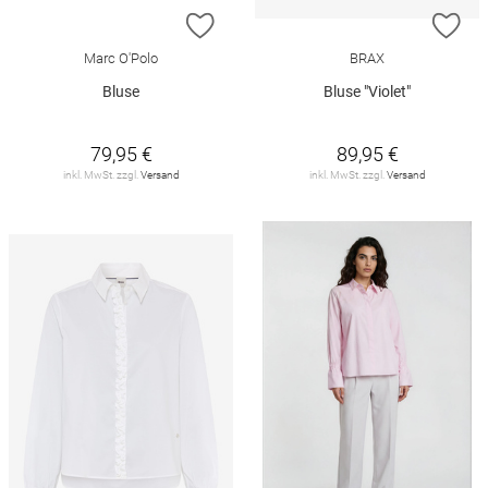
ZUR WUNSCHLISTE HINZUFÜGEN
ZU
Marc O'Polo
BRAX
Bluse
Bluse "Violet"
79,95 €
89,95 €
inkl. MwSt. zzgl.
Versand
inkl. MwSt. zzgl.
Versand