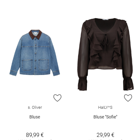
ZUR WUNSCHLISTE HINZUFÜGEN
ZU
s. Oliver
HaILY*S
Bluse
Bluse "Sofie"
89,99 €
29,99 €