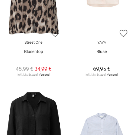
ZUR WUNSCHLISTE HINZUFÜGEN
ZU
Street One
YAYA
Blusentop
Bluse
45,99 €
34,99 €
69,95 €
inkl. MwSt. zzgl.
Versand
inkl. MwSt. zzgl.
Versand