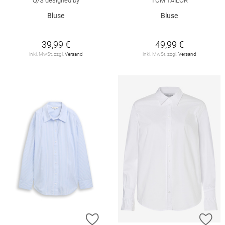
Q/S designed by
TOM TAILOR
Bluse
Bluse
39,99 €
49,99 €
inkl. MwSt. zzgl.
Versand
inkl. MwSt. zzgl.
Versand
ZUR WUNSCHLISTE HINZUFÜGEN
ZU