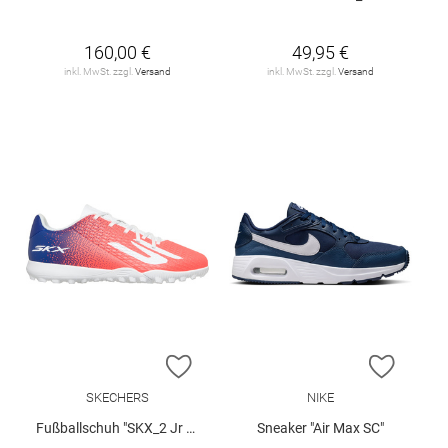
160,00 €
49,95 €
inkl. MwSt. zzgl.
Versand
inkl. MwSt. zzgl.
Versand
ZUR WUNSCHLISTE HINZUFÜGEN
ZUR W
SKECHERS
NIKE
Fußballschuh "SKX_2 Jr Youth TF"
Sneaker "Air Max SC"