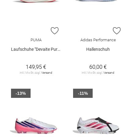
ZUR WUNSCHLISTE HINZUFÜGEN
ZUR W
PUMA
Adidas Performance
Laufschuhe "Devaite Pure NITRO™"
Hallenschuh
149,95 €
60,00 €
inkl. MwSt. zzgl.
Versand
inkl. MwSt. zzgl.
Versand
-13%
-11%