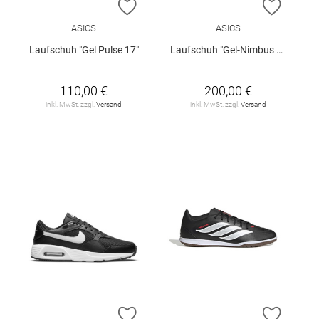
ZUR WUNSCHLISTE HINZUFÜGEN
ZUR W
ASICS
ASICS
Laufschuh "Gel Pulse 17"
Laufschuh "Gel-Nimbus 28"
110,00 €
200,00 €
inkl. MwSt. zzgl.
Versand
inkl. MwSt. zzgl.
Versand
ZUR WUNSCHLISTE HINZUFÜGEN
ZUR W