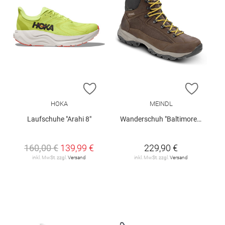
ZUR WUNSCHLISTE HINZUFÜGEN
ZUR W
HOKA
MEINDL
Laufschuhe "Arahi 8"
Wanderschuh "Baltimore GTX"
160,00 €
139,99 €
229,90 €
inkl. MwSt. zzgl.
Versand
inkl. MwSt. zzgl.
Versand