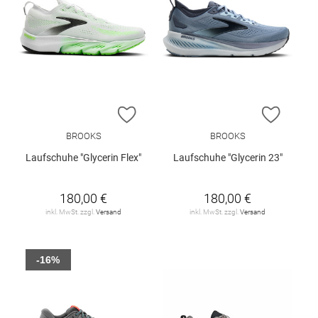
ZUR WUNSCHLISTE HINZUFÜGEN
ZUR W
BROOKS
BROOKS
Laufschuhe "Glycerin Flex"
Laufschuhe "Glycerin 23"
180,00 €
180,00 €
inkl. MwSt. zzgl.
Versand
inkl. MwSt. zzgl.
Versand
-16%