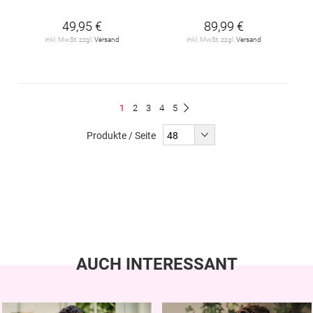
49,95 €
89,99 €
inkl. MwSt. zzgl.
Versand
inkl. MwSt. zzgl.
Versand
Seite
Du
Seite
Seite
Seite
Seite
1
2
3
4
5
Seite
Weiter
liest
Produkte / Seite
gerade
Seite
AUCH INTERESSANT