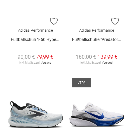
ZUR WUNSCHLISTE HINZUFÜGEN
ZUR W
Adidas Performance
Adidas Performance
Fußballschuh "F50 Hyperfast League FG"
Fußballschuhe "Predator Pro FT FG"
90,00 €
79,99 €
160,00 €
139,99 €
inkl. MwSt. zzgl.
Versand
inkl. MwSt. zzgl.
Versand
-7%