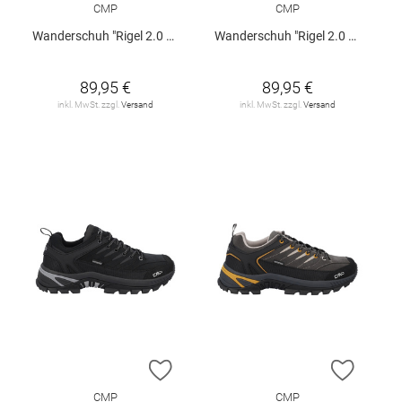
CMP
CMP
Wanderschuh "Rigel 2.0 Low WP"
Wanderschuh "Rigel 2.0 Low WP"
89,95 €
89,95 €
inkl. MwSt. zzgl.
Versand
inkl. MwSt. zzgl.
Versand
ZUR WUNSCHLISTE HINZUFÜGEN
ZUR W
CMP
CMP