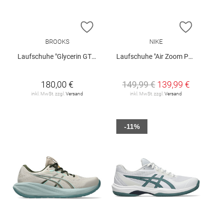
ZUR WUNSCHLISTE HINZUFÜGEN
ZUR W
BROOKS
NIKE
Laufschuhe "Glycerin GTS 23"
Laufschuhe "Air Zoom Pegasus 42"
180,00 €
149,99 €
139,99 €
inkl. MwSt. zzgl.
Versand
inkl. MwSt. zzgl.
Versand
-11%