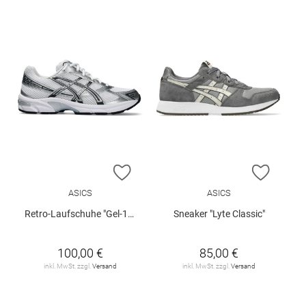
ZUR WUNSCHLISTE HINZUFÜGEN
ZUR W
ASICS
ASICS
Retro-Laufschuhe "Gel-1130"
Sneaker "Lyte Classic"
100,00 €
85,00 €
inkl. MwSt. zzgl.
Versand
inkl. MwSt. zzgl.
Versand