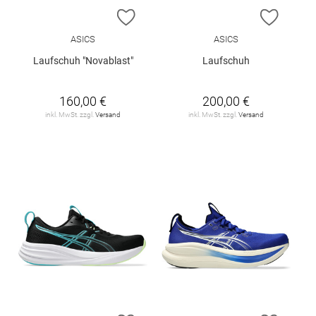
ZUR WUNSCHLISTE HINZUFÜGEN
ZUR W
ASICS
ASICS
Laufschuh "Novablast"
Laufschuh
160,00 €
200,00 €
inkl. MwSt. zzgl.
Versand
inkl. MwSt. zzgl.
Versand