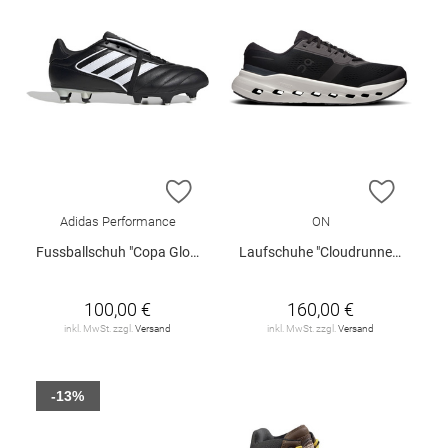
ZUR WUNSCHLISTE HINZUFÜGEN
ZUR W
Adidas Performance
ON
Fussballschuh "Copa Gloro 2 SG"
Laufschuhe "Cloudrunner 3"
100,00 €
160,00 €
inkl. MwSt. zzgl.
Versand
inkl. MwSt. zzgl.
Versand
-13%