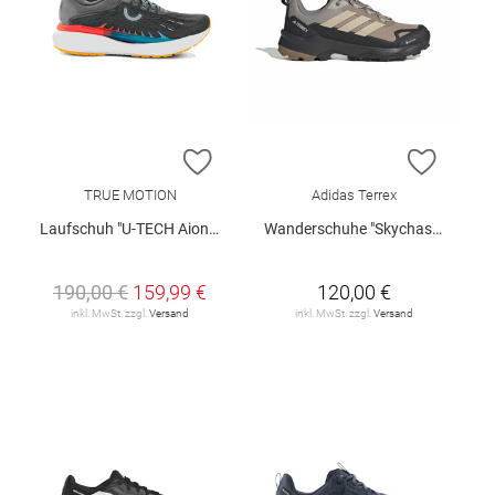
ZUR WUNSCHLISTE HINZUFÜGEN
ZUR W
TRUE MOTION
Adidas Terrex
Laufschuh "U-TECH Aion 3"
Wanderschuhe "Skychaser AX5 GTX"
190,00 €
159,99 €
120,00 €
inkl. MwSt. zzgl.
Versand
inkl. MwSt. zzgl.
Versand