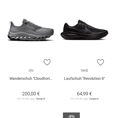
ZUR WUNSCHLISTE HINZUFÜGEN
ZUR W
ON
NIKE
Wanderschuh "Cloudhorizon 2 Waterproof"
Laufschuh "Revolution 8"
200,00 €
64,99 €
inkl. MwSt. zzgl.
Versand
inkl. MwSt. zzgl.
Versand
-8%