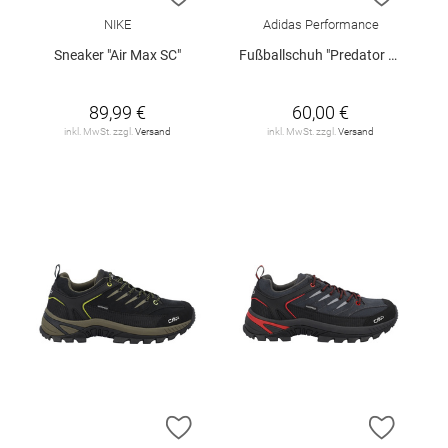
NIKE
Adidas Performance
Sneaker "Air Max SC"
Fußballschuh "Predator Club IN Salsa"
89,99 €
60,00 €
inkl. MwSt. zzgl.
Versand
inkl. MwSt. zzgl.
Versand
ZUR WUNSCHLISTE HINZUFÜGEN
ZUR W