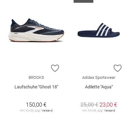
ZUR WUNSCHLISTE HINZUFÜGEN
ZUR W
BROOKS
Adidas Sportswear
Laufschuhe "Ghost 18"
Adilette "Aqua"
150,00 €
25,00 €
23,00 €
inkl. MwSt. zzgl.
Versand
inkl. MwSt. zzgl.
Versand