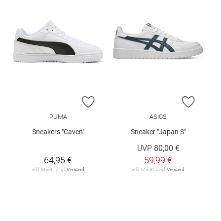
ZUR WUNSCHLISTE HINZUFÜGEN
ZUR W
PUMA
ASICS
Sneakers "Caven"
Sneaker "Japan S"
UVP
80,00 €
64,95 €
59,99 €
inkl. MwSt. zzgl.
Versand
inkl. MwSt. zzgl.
Versand