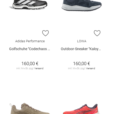
ZUR WUNSCHLISTE HINZUFÜGEN
ZUR W
Adidas Performance
LOWA
Golfschuhe "Codechaos 27 Spikeless"
Outdoor-Sneaker "Kaloya LT GTX Lo"
160,00 €
160,00 €
inkl. MwSt. zzgl.
Versand
inkl. MwSt. zzgl.
Versand