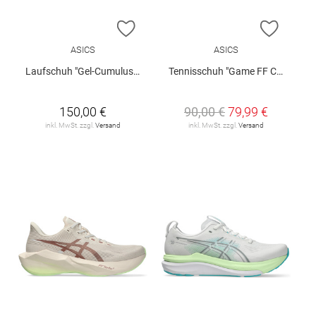
ZUR WUNSCHLISTE HINZUFÜGEN
ZUR W
ASICS
ASICS
Laufschuh "Gel-Cumulus 28"
Tennisschuh "Game FF Clay /Oc"
150,00 €
90,00 €
79,99 €
inkl. MwSt. zzgl.
Versand
inkl. MwSt. zzgl.
Versand