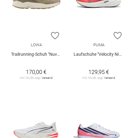
ZUR WUNSCHLISTE HINZUFÜGEN
ZUR W
LOWA
PUMA
Trailrunning-Schuh "Nuvolo"
Laufschuhe "Velocity NITRO 5"
170,00 €
129,95 €
inkl. MwSt. zzgl.
Versand
inkl. MwSt. zzgl.
Versand