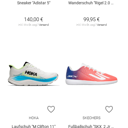
Sneaker "Adistar 5"
Wanderschuh "Rigel 2.0 Mid"
140,00 €
99,95 €
inkl. MwSt. zzgl.
Versand
inkl. MwSt. zzgl.
Versand
ZUR WUNSCHLISTE HINZUFÜGEN
ZUR W
HOKA
SKECHERS
Laufschuh "M Clifton 11"
Fußballschuh "SKX_2 Jr Youth IC"