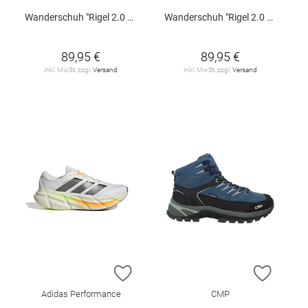
Wanderschuh "Rigel 2.0 Low WP"
Wanderschuh "Rigel 2.0 Low WP"
89,95 €
89,95 €
inkl. MwSt. zzgl.
Versand
inkl. MwSt. zzgl.
Versand
ZUR WUNSCHLISTE HINZUFÜGEN
ZUR W
Adidas Performance
CMP