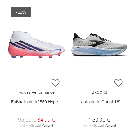
-11%
ZUR WUNSCHLISTE HINZUFÜGEN
ZUR W
Adidas Performance
BROOKS
Fußballschuh "F50 Hyperfast League Mid FG"
Laufschuh "Ghost 18"
95,00 €
84,99 €
150,00 €
inkl. MwSt. zzgl.
Versand
inkl. MwSt. zzgl.
Versand