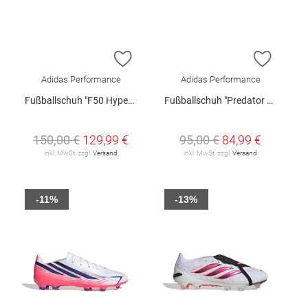
ZUR WUNSCHLISTE HINZUFÜGEN
ZUR W
Adidas Performance
Adidas Performance
Fußballschuh "F50 Hyperfast Pro FG"
Fußballschuh "Predator League FT FG"
150,00 €
129,99 €
95,00 €
84,99 €
inkl. MwSt. zzgl.
Versand
inkl. MwSt. zzgl.
Versand
-11%
-13%