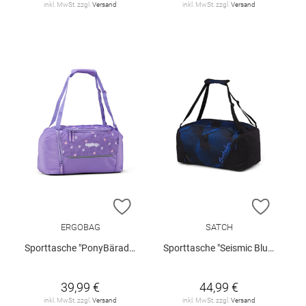
inkl. MwSt. zzgl.
Versand
inkl. MwSt. zzgl.
Versand
ZUR WUNSCHLISTE HINZUFÜGEN
ZUR W
ERGOBAG
SATCH
Sporttasche "PonyBäradies"
Sporttasche "Seismic Blue"
39,99 €
44,99 €
inkl. MwSt. zzgl.
Versand
inkl. MwSt. zzgl.
Versand