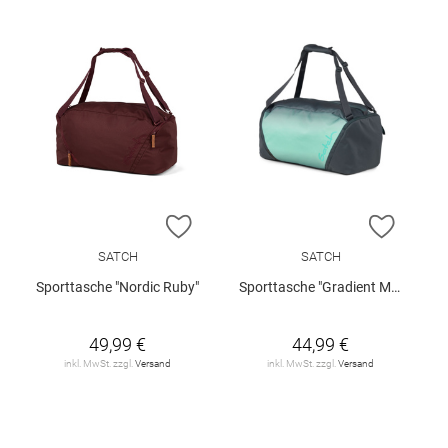
ZUR WUNSCHLISTE HINZUFÜGEN
ZUR W
SATCH
SATCH
Sporttasche "Nordic Ruby"
Sporttasche "Gradient Mint"
49,99 €
44,99 €
inkl. MwSt. zzgl.
Versand
inkl. MwSt. zzgl.
Versand