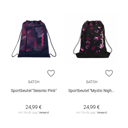
ZUR WUNSCHLISTE HINZUFÜGEN
ZUR W
SATCH
SATCH
Sportbeutel "Seismic Pink"
Sportbeutel "Mystic Nights"
24,99 €
24,99 €
inkl. MwSt. zzgl.
Versand
inkl. MwSt. zzgl.
Versand