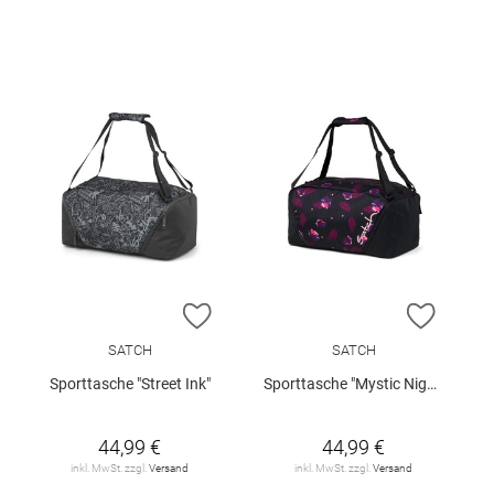
ZUR WUNSCHLISTE HINZUFÜGEN
ZUR W
SATCH
SATCH
Sporttasche "Street Ink"
Sporttasche "Mystic Nights"
44,99 €
44,99 €
inkl. MwSt. zzgl.
Versand
inkl. MwSt. zzgl.
Versand