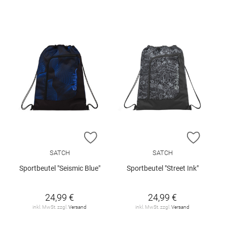
ZUR WUNSCHLISTE HINZUFÜGEN
ZUR W
SATCH
SATCH
Sportbeutel "Seismic Blue"
Sportbeutel "Street Ink"
24,99 €
24,99 €
inkl. MwSt. zzgl.
Versand
inkl. MwSt. zzgl.
Versand