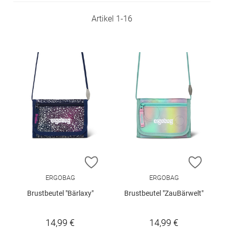
Artikel
1
-
16
ZUR WUNSCHLISTE HINZUFÜGEN
ZUR W
ERGOBAG
ERGOBAG
Brustbeutel "Bärlaxy"
Brustbeutel "ZauBärwelt"
14,99 €
14,99 €