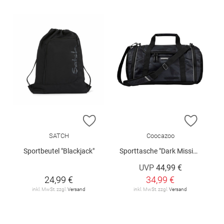
ZUR WUNSCHLISTE HINZUFÜGEN
ZUR W
SATCH
Coocazoo
Sportbeutel "Blackjack"
Sporttasche "Dark Mission"
UVP
44,99 €
24,99 €
34,99 €
inkl. MwSt. zzgl.
Versand
inkl. MwSt. zzgl.
Versand