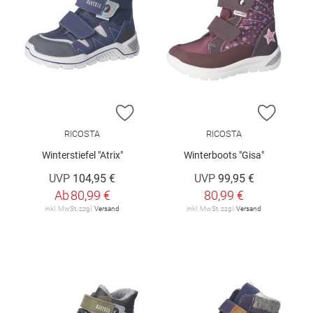
ZUR WUNSCHLISTE HINZUFÜGEN
ZUR W
RICOSTA
RICOSTA
Winterstiefel "Atrix"
Winterboots "Gisa"
UVP
104,95 €
UVP
99,95 €
Ab
80,99 €
80,99 €
inkl. MwSt. zzgl.
Versand
inkl. MwSt. zzgl.
Versand