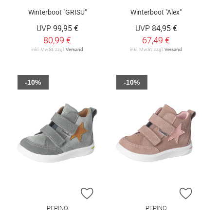
Winterboot "GRISU"
Winterboot "Alex"
UVP
99,95 €
UVP
84,95 €
80,99 €
67,49 €
inkl. MwSt. zzgl.
Versand
inkl. MwSt. zzgl.
Versand
-10%
-10%
ZUR WUNSCHLISTE HINZUFÜGEN
ZUR W
PEPINO
PEPINO