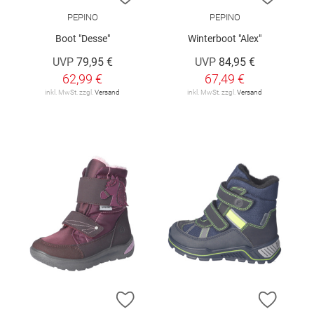
PEPINO
PEPINO
Boot "Desse"
Winterboot "Alex"
UVP
79,95 €
UVP
84,95 €
62,99 €
67,49 €
inkl. MwSt. zzgl.
Versand
inkl. MwSt. zzgl.
Versand
ZUR WUNSCHLISTE HINZUFÜGEN
ZUR W