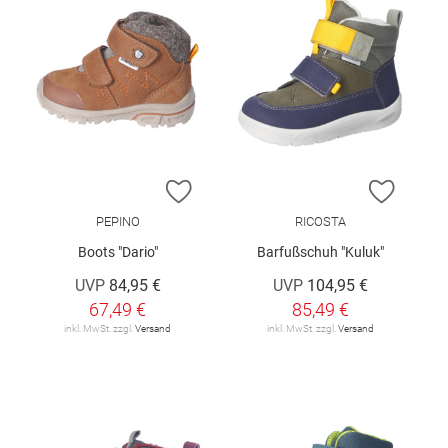
ZUR WUNSCHLISTE HINZUFÜGEN
ZUR W
PEPINO
RICOSTA
Boots "Dario"
Barfußschuh "Kuluk"
UVP
84,95 €
UVP
104,95 €
67,49 €
85,49 €
inkl. MwSt. zzgl.
Versand
inkl. MwSt. zzgl.
Versand