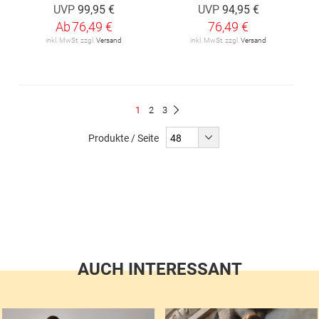
UVP
99,95 €
UVP
94,95 €
Ab
76,49 €
76,49 €
inkl. MwSt. zzgl.
Versand
inkl. MwSt. zzgl.
Versand
Seite
Du
Seite
Seite
1
2
3
Seite
Weiter
liest
Produkte / Seite
gerade
Seite
AUCH INTERESSANT