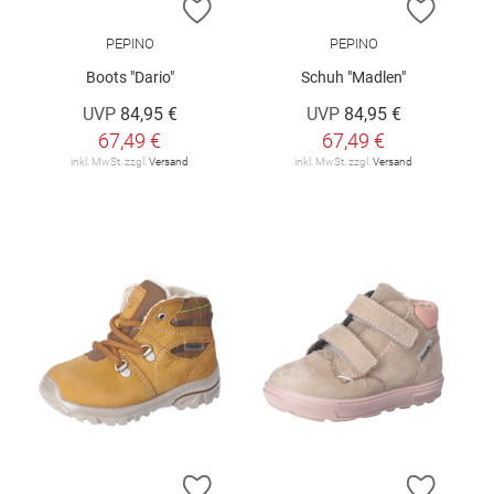
ZUR WUNSCHLISTE HINZUFÜGEN
ZUR W
PEPINO
PEPINO
Boots "Dario"
Schuh "Madlen"
UVP
84,95 €
UVP
84,95 €
67,49 €
67,49 €
inkl. MwSt. zzgl.
Versand
inkl. MwSt. zzgl.
Versand
ZUR WUNSCHLISTE HINZUFÜGEN
ZUR W