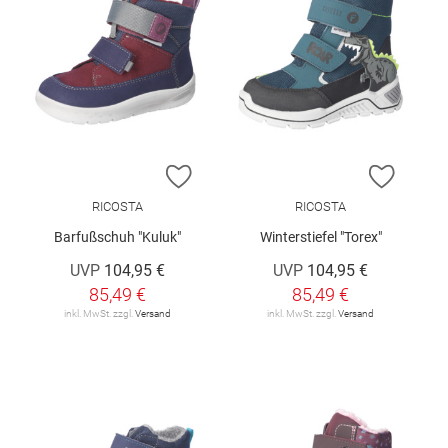
ZUR WUNSCHLISTE HINZUFÜGEN
ZUR W
RICOSTA
RICOSTA
Barfußschuh "Kuluk"
Winterstiefel "Torex"
UVP
104,95 €
UVP
104,95 €
85,49 €
85,49 €
inkl. MwSt. zzgl.
Versand
inkl. MwSt. zzgl.
Versand