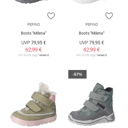
ZUR WUNSCHLISTE HINZUFÜGEN
ZUR W
PEPINO
PEPINO
Boots "Milena"
Boots "Milena"
UVP
79,95 €
UVP
79,95 €
62,99 €
62,99 €
inkl. MwSt. zzgl.
Versand
inkl. MwSt. zzgl.
Versand
-57%