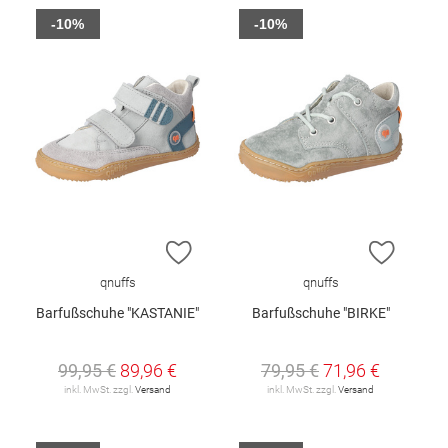
-10%
-10%
ZUR WUNSCHLISTE HINZUFÜGEN
ZUR W
qnuffs
qnuffs
Barfußschuhe "KASTANIE"
Barfußschuhe "BIRKE"
99,95 €
89,96 €
79,95 €
71,96 €
inkl. MwSt. zzgl.
Versand
inkl. MwSt. zzgl.
Versand