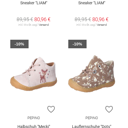
Sneaker "LIAM"
Sneaker "LIAM"
89,95 €
80,96 €
89,95 €
80,96 €
inkl. MwSt. zzgl.
Versand
inkl. MwSt. zzgl.
Versand
-10%
-10%
ZUR WUNSCHLISTE HINZUFÜGEN
ZUR W
PEPINO
PEPINO
Halbschuh "Mecki"
Lauflernschuhe "Dots"