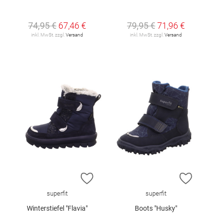
74,95 €
67,46 €
79,95 €
71,96 €
inkl. MwSt. zzgl.
Versand
inkl. MwSt. zzgl.
Versand
ZUR WUNSCHLISTE HINZUFÜGEN
ZUR W
superfit
superfit
Winterstiefel "Flavia"
Boots "Husky"