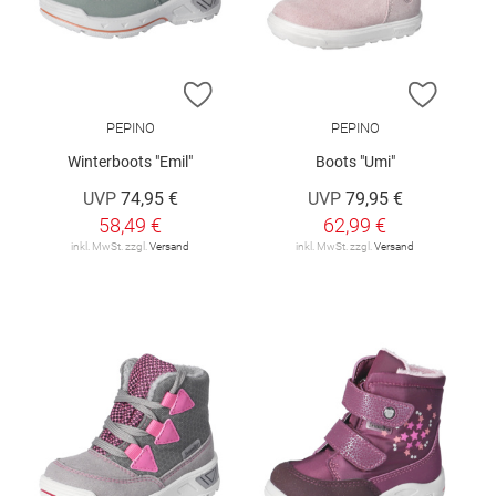
ZUR WUNSCHLISTE HINZUFÜGEN
ZUR W
PEPINO
PEPINO
Winterboots "Emil"
Boots "Umi"
UVP
74,95 €
UVP
79,95 €
58,49 €
62,99 €
inkl. MwSt. zzgl.
Versand
inkl. MwSt. zzgl.
Versand