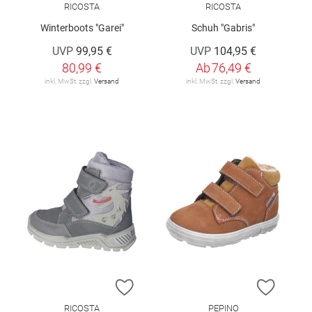
RICOSTA
RICOSTA
Winterboots "Garei"
Schuh "Gabris"
UVP
99,95 €
UVP
104,95 €
80,99 €
Ab
76,49 €
inkl. MwSt. zzgl.
Versand
inkl. MwSt. zzgl.
Versand
ZUR WUNSCHLISTE HINZUFÜGEN
ZUR W
RICOSTA
PEPINO