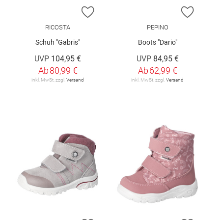
ZUR WUNSCHLISTE HINZUFÜGEN
ZUR W
RICOSTA
PEPINO
Schuh "Gabris"
Boots "Dario"
UVP
104,95 €
UVP
84,95 €
Ab
80,99 €
Ab
62,99 €
inkl. MwSt. zzgl.
Versand
inkl. MwSt. zzgl.
Versand