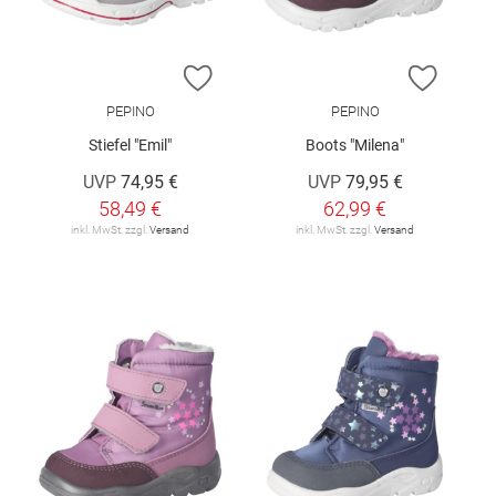
ZUR WUNSCHLISTE HINZUFÜGEN
ZUR W
PEPINO
PEPINO
Stiefel "Emil"
Boots "Milena"
UVP
74,95 €
UVP
79,95 €
58,49 €
62,99 €
inkl. MwSt. zzgl.
Versand
inkl. MwSt. zzgl.
Versand