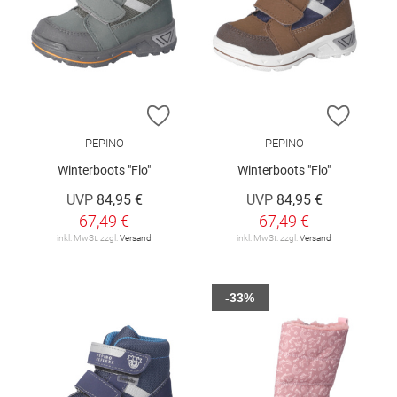
ZUR WUNSCHLISTE HINZUFÜGEN
ZUR W
PEPINO
PEPINO
Winterboots "Flo"
Winterboots "Flo"
UVP
84,95 €
UVP
84,95 €
67,49 €
67,49 €
inkl. MwSt. zzgl.
Versand
inkl. MwSt. zzgl.
Versand
-33%