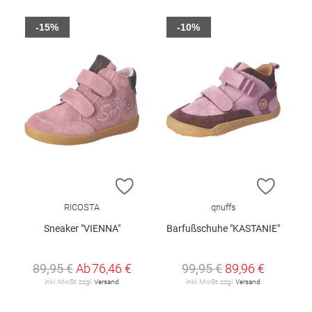
-15%
-10%
ZUR WUNSCHLISTE HINZUFÜGEN
ZUR W
RICOSTA
qnuffs
Sneaker "VIENNA"
Barfußschuhe "KASTANIE"
89,95 €
Ab
76,46 €
99,95 €
89,96 €
inkl. MwSt. zzgl.
Versand
inkl. MwSt. zzgl.
Versand