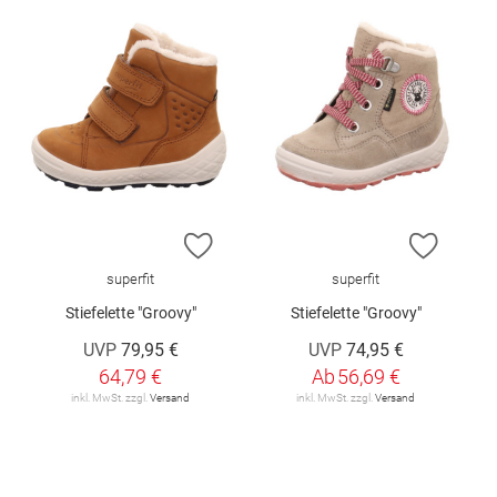
ZUR WUNSCHLISTE HINZUFÜGEN
ZUR W
superfit
superfit
Stiefelette "Groovy"
Stiefelette "Groovy"
UVP
79,95 €
UVP
74,95 €
64,79 €
Ab
56,69 €
inkl. MwSt. zzgl.
Versand
inkl. MwSt. zzgl.
Versand