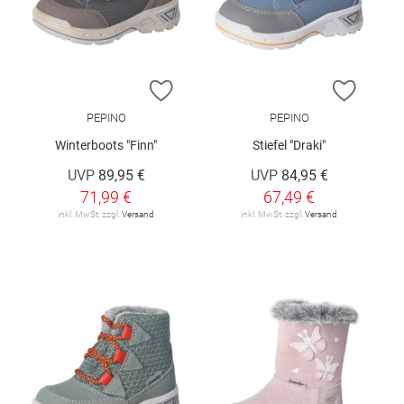
ZUR WUNSCHLISTE HINZUFÜGEN
ZUR W
PEPINO
PEPINO
Winterboots "Finn"
Stiefel "Draki"
UVP
89,95 €
UVP
84,95 €
71,99 €
67,49 €
inkl. MwSt. zzgl.
Versand
inkl. MwSt. zzgl.
Versand