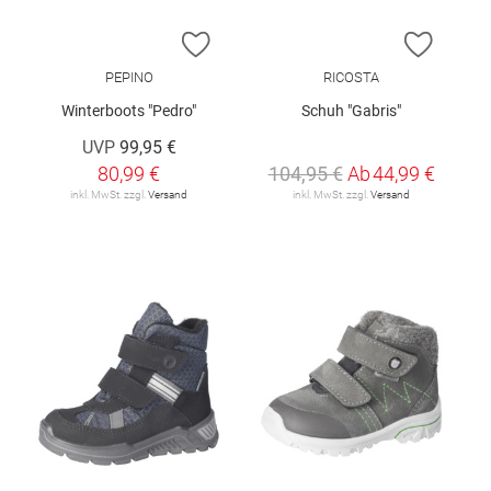
ZUR WUNSCHLISTE HINZUFÜGEN
ZUR W
PEPINO
RICOSTA
Winterboots "Pedro"
Schuh "Gabris"
UVP
99,95 €
80,99 €
104,95 €
Ab
44,99 €
inkl. MwSt. zzgl.
Versand
inkl. MwSt. zzgl.
Versand