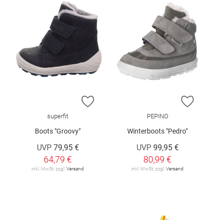
ZUR WUNSCHLISTE HINZUFÜGEN
ZUR W
superfit
PEPINO
Boots "Groovy"
Winterboots "Pedro"
UVP
79,95 €
UVP
99,95 €
64,79 €
80,99 €
inkl. MwSt. zzgl.
Versand
inkl. MwSt. zzgl.
Versand