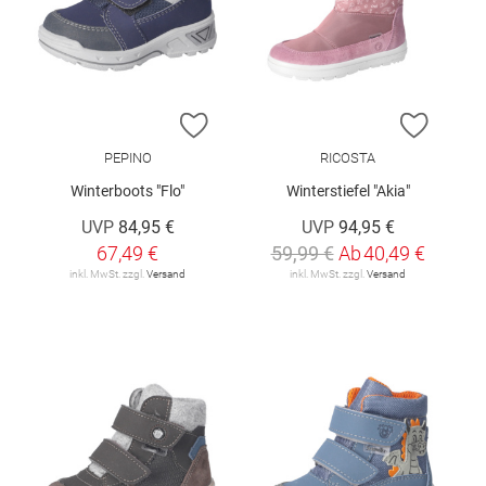
ZUR WUNSCHLISTE HINZUFÜGEN
ZUR W
PEPINO
RICOSTA
Winterboots "Flo"
Winterstiefel "Akia"
UVP
84,95 €
UVP
94,95 €
67,49 €
59,99 €
Ab
40,49 €
inkl. MwSt. zzgl.
Versand
inkl. MwSt. zzgl.
Versand