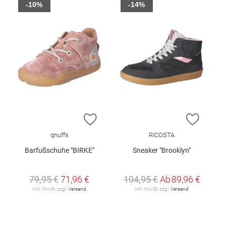
-10%
-14%
ZUR WUNSCHLISTE HINZUFÜGEN
ZUR W
qnuffs
RICOSTA
Barfußschuhe "BIRKE"
Sneaker "Brooklyn"
79,95 €
71,96 €
104,95 €
Ab
89,96 €
inkl. MwSt. zzgl.
Versand
inkl. MwSt. zzgl.
Versand