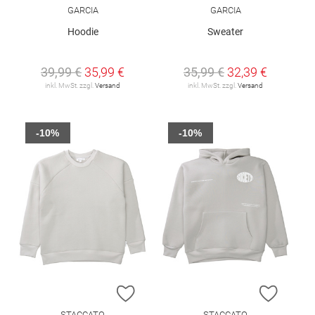
GARCIA
GARCIA
Hoodie
Sweater
39,99 €
35,99 €
35,99 €
32,39 €
inkl. MwSt. zzgl.
Versand
inkl. MwSt. zzgl.
Versand
-10%
-10%
ZUR WUNSCHLISTE HINZUFÜGEN
ZUR W
STACCATO
STACCATO