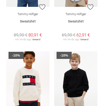
ZUR WUNSCHLISTE HINZUFÜGEN
ZUR W
Tommy Hilfiger
Tommy Hilfiger
Sweatshirt
Sweatshirt
89,90 €
80,91 €
69,90 €
62,91 €
inkl. MwSt. zzgl.
Versand
inkl. MwSt. zzgl.
Versand
-10%
-10%