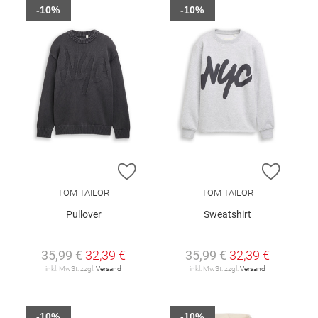
-10%
-10%
ZUR WUNSCHLISTE HINZUFÜGEN
ZUR W
TOM TAILOR
TOM TAILOR
Pullover
Sweatshirt
35,99 €
32,39 €
35,99 €
32,39 €
inkl. MwSt. zzgl.
Versand
inkl. MwSt. zzgl.
Versand
-10%
-10%