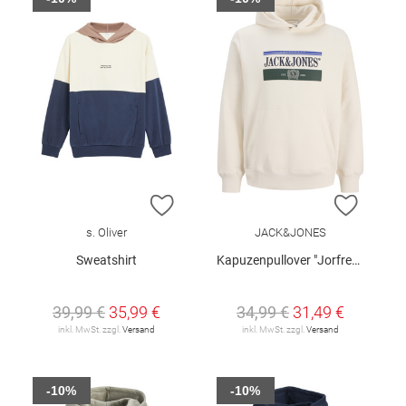
ZUR WUNSCHLISTE HINZUFÜGEN
ZUR W
s. Oliver
JACK&JONES
Sweatshirt
Kapuzenpullover "Jorfrederiksberg"
39,99 €
35,99 €
34,99 €
31,49 €
inkl. MwSt. zzgl.
Versand
inkl. MwSt. zzgl.
Versand
-10%
-10%