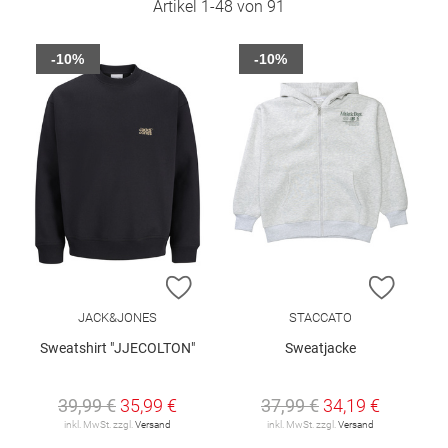
Artikel
1
-
48
von
91
-10%
-10%
ZUR WUNSCHLISTE HINZUFÜGEN
ZUR W
JACK&JONES
STACCATO
Sweatshirt "JJECOLTON"
Sweatjacke
39,99 €
35,99 €
37,99 €
34,19 €
inkl. MwSt. zzgl.
Versand
inkl. MwSt. zzgl.
Versand