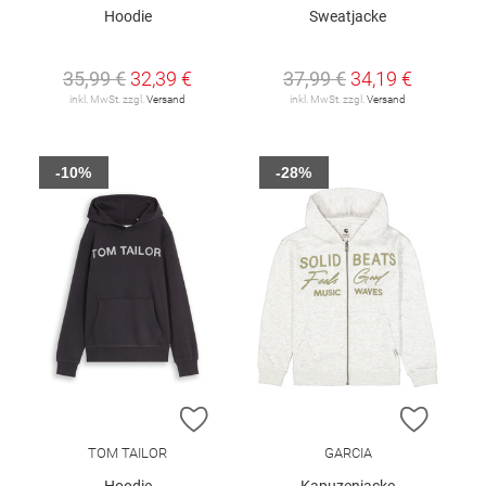
Hoodie
Sweatjacke
35,99 €
32,39 €
37,99 €
34,19 €
inkl. MwSt. zzgl.
Versand
inkl. MwSt. zzgl.
Versand
-10%
-28%
ZUR WUNSCHLISTE HINZUFÜGEN
ZUR W
TOM TAILOR
GARCIA
Hoodie
Kapuzenjacke