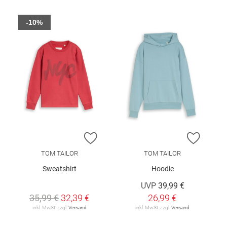
-10%
ZUR WUNSCHLISTE HINZUFÜGEN
ZUR W
TOM TAILOR
TOM TAILOR
Sweatshirt
Hoodie
UVP
39,99 €
35,99 €
32,39 €
26,99 €
inkl. MwSt. zzgl.
Versand
inkl. MwSt. zzgl.
Versand