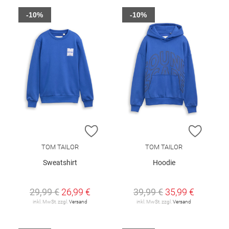
-10%
-10%
ZUR WUNSCHLISTE HINZUFÜGEN
ZUR W
TOM TAILOR
TOM TAILOR
Sweatshirt
Hoodie
29,99 €
26,99 €
39,99 €
35,99 €
inkl. MwSt. zzgl.
Versand
inkl. MwSt. zzgl.
Versand