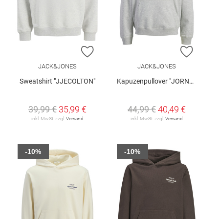
ZUR WUNSCHLISTE HINZUFÜGEN
ZUR W
JACK&JONES
JACK&JONES
Sweatshirt "JJECOLTON"
Kapuzenpullover "JORNORREBRO"
39,99 €
35,99 €
44,99 €
40,49 €
inkl. MwSt. zzgl.
Versand
inkl. MwSt. zzgl.
Versand
-10%
-10%