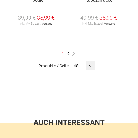
39,99 €
35,99 €
49,99 €
35,99 €
inkl. MwSt. zzgl.
Versand
inkl. MwSt. zzgl.
Versand
Seite
Du
Seite
1
2
Seite
Weiter
liest
Produkte / Seite
gerade
Seite
AUCH INTERESSANT