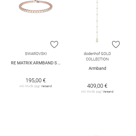
ZUR WUNSCHLISTE HINZUFÜGEN
ZUR W
SWAROVSKI
dodenhof GOLD
COLLECTION
RE MATRIX:ARMBAND S WHITE/ROS M
Armband
195,00 €
409,00 €
inkl. MwSt. zzgl.
Versand
inkl. MwSt. zzgl.
Versand