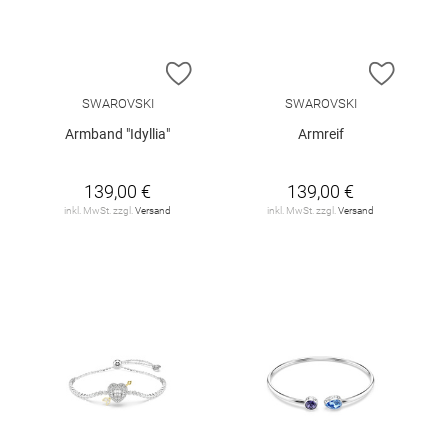
ZUR WUNSCHLISTE HINZUFÜGEN
ZUR W
SWAROVSKI
SWAROVSKI
Armband "Idyllia"
Armreif
139,00 €
139,00 €
inkl. MwSt. zzgl.
Versand
inkl. MwSt. zzgl.
Versand