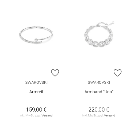
ZUR WUNSCHLISTE HINZUFÜGEN
ZUR W
SWAROVSKI
SWAROVSKI
Armreif
Armband "Una"
159,00 €
220,00 €
inkl. MwSt. zzgl.
Versand
inkl. MwSt. zzgl.
Versand