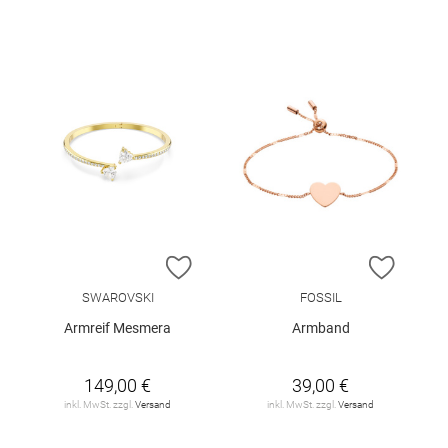
ZUR WUNSCHLISTE HINZUFÜGEN
ZUR W
SWAROVSKI
FOSSIL
Armreif Mesmera
Armband
149,00 €
39,00 €
inkl. MwSt. zzgl.
Versand
inkl. MwSt. zzgl.
Versand