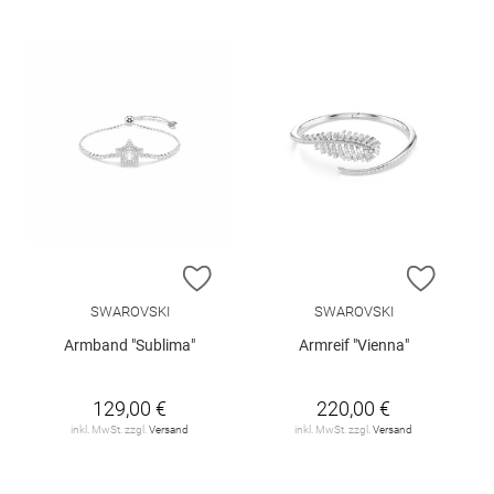
ZUR WUNSCHLISTE HINZUFÜGEN
ZUR W
SWAROVSKI
SWAROVSKI
Armband "Sublima"
Armreif "Vienna"
129,00 €
220,00 €
inkl. MwSt. zzgl.
Versand
inkl. MwSt. zzgl.
Versand