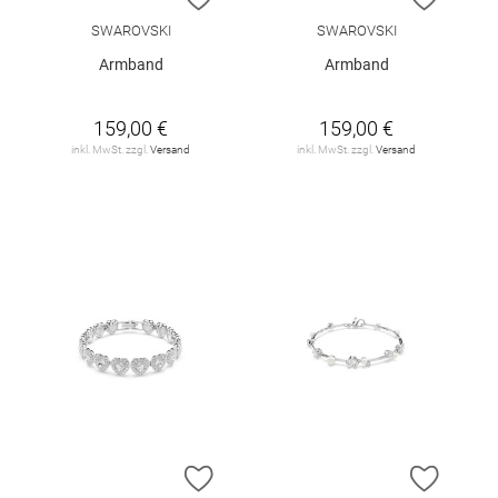
SWAROVSKI
SWAROVSKI
Armband
Armband
159,00 €
159,00 €
inkl. MwSt. zzgl.
Versand
inkl. MwSt. zzgl.
Versand
ZUR WUNSCHLISTE HINZUFÜGEN
ZUR W