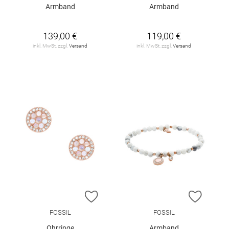
Armband
Armband
139,00 €
119,00 €
inkl. MwSt. zzgl.
Versand
inkl. MwSt. zzgl.
Versand
ZUR WUNSCHLISTE HINZUFÜGEN
ZUR W
FOSSIL
FOSSIL
Ohrringe
Armband