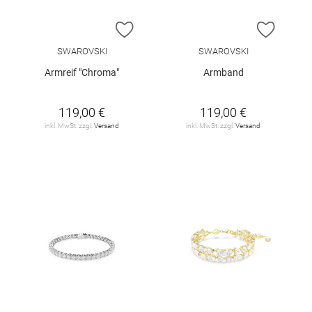
ZUR WUNSCHLISTE HINZUFÜGEN
ZUR W
SWAROVSKI
SWAROVSKI
Armreif "Chroma"
Armband
119,00 €
119,00 €
inkl. MwSt. zzgl.
Versand
inkl. MwSt. zzgl.
Versand