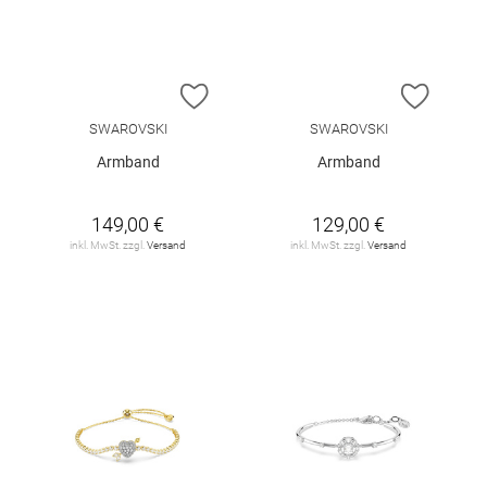
ZUR WUNSCHLISTE HINZUFÜGEN
ZUR W
SWAROVSKI
SWAROVSKI
Armband
Armband
149,00 €
129,00 €
inkl. MwSt. zzgl.
Versand
inkl. MwSt. zzgl.
Versand