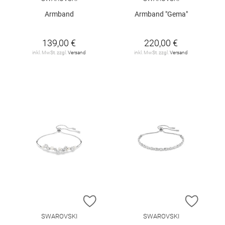
Armband
Armband "Gema"
139,00 €
220,00 €
inkl. MwSt. zzgl.
Versand
inkl. MwSt. zzgl.
Versand
ZUR WUNSCHLISTE HINZUFÜGEN
ZUR W
SWAROVSKI
SWAROVSKI