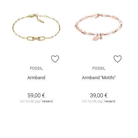
ZUR WUNSCHLISTE HINZUFÜGEN
ZUR W
FOSSIL
FOSSIL
Armband
Armband "Motifs"
59,00 €
39,00 €
inkl. MwSt. zzgl.
Versand
inkl. MwSt. zzgl.
Versand