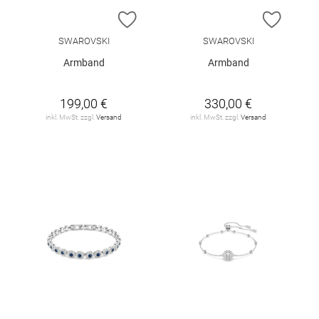
ZUR WUNSCHLISTE HINZUFÜGEN
ZUR W
SWAROVSKI
SWAROVSKI
Armband
Armband
199,00 €
330,00 €
inkl. MwSt. zzgl.
Versand
inkl. MwSt. zzgl.
Versand