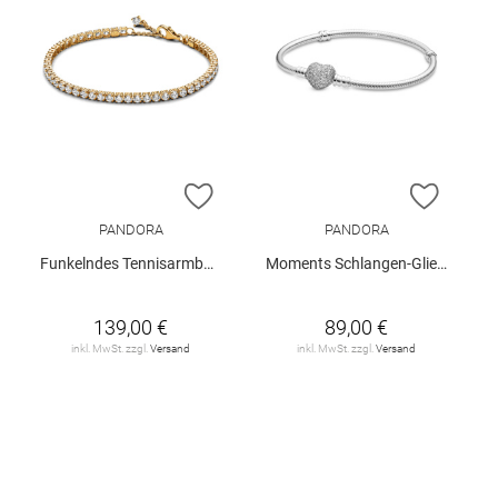
ZUR WUNSCHLISTE HINZUFÜGEN
ZUR W
PANDORA
PANDORA
Funkelndes Tennisarmband
Moments Schlangen-Gliederarmband mit Funklendem Herz-Verschluss
139,00 €
89,00 €
inkl. MwSt. zzgl.
Versand
inkl. MwSt. zzgl.
Versand