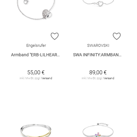
ZUR WUNSCHLISTE HINZUFÜGEN
ZUR W
Engelsrufer
SWAROVSKI
Armband "ERB-LILHEARTWING"
SWA INFINITY:ARMBAND SIMPLE CRY/RHS M
55,00 €
89,00 €
inkl. MwSt. zzgl.
Versand
inkl. MwSt. zzgl.
Versand