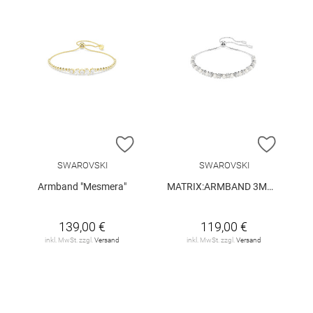
ZUR WUNSCHLISTE HINZUFÜGEN
ZUR W
SWAROVSKI
SWAROVSKI
Armband "Mesmera"
MATRIX:ARMBAND 3MM WHITE/RHS M
139,00 €
119,00 €
inkl. MwSt. zzgl.
Versand
inkl. MwSt. zzgl.
Versand