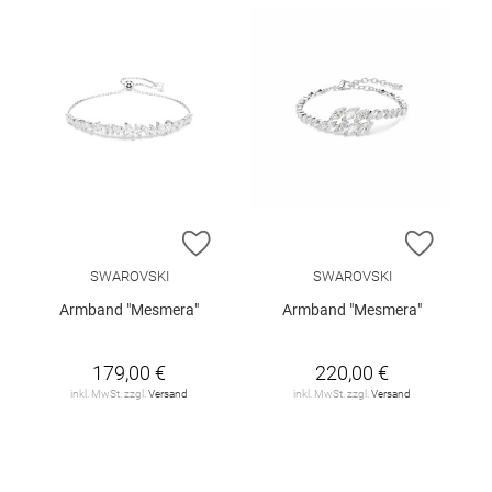
ZUR WUNSCHLISTE HINZUFÜGEN
ZUR W
SWAROVSKI
SWAROVSKI
Armband "Mesmera"
Armband "Mesmera"
179,00 €
220,00 €
inkl. MwSt. zzgl.
Versand
inkl. MwSt. zzgl.
Versand