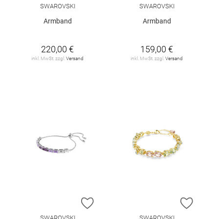
SWAROVSKI
SWAROVSKI
Armband
Armband
220,00 €
159,00 €
inkl. MwSt. zzgl.
Versand
inkl. MwSt. zzgl.
Versand
ZUR WUNSCHLISTE HINZUFÜGEN
ZUR W
SWAROVSKI
SWAROVSKI