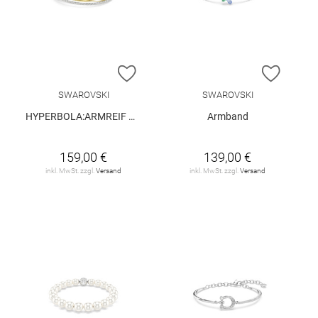
ZUR WUNSCHLISTE HINZUFÜGEN
ZUR W
SWAROVSKI
SWAROVSKI
HYPERBOLA:ARMREIF WHITE/MIX M
Armband
159,00 €
139,00 €
inkl. MwSt. zzgl.
Versand
inkl. MwSt. zzgl.
Versand