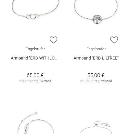
ZUR WUNSCHLISTE HINZUFÜGEN
ZUR W
Engelsrufer
Engelsrufer
Armband "ERB-WITHLOVE-03"
Armband "ERB-LILTREE"
65,00 €
55,00 €
inkl. MwSt. zzgl.
Versand
inkl. MwSt. zzgl.
Versand