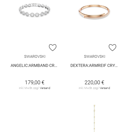
ZUR WUNSCHLISTE HINZUFÜGEN
ZUR W
SWAROVSKI
SWAROVSKI
ANGELIC:ARMBAND CRY/RHS
DEXTERA:ARMREIF CRY/ROS M
179,00 €
220,00 €
inkl. MwSt. zzgl.
Versand
inkl. MwSt. zzgl.
Versand