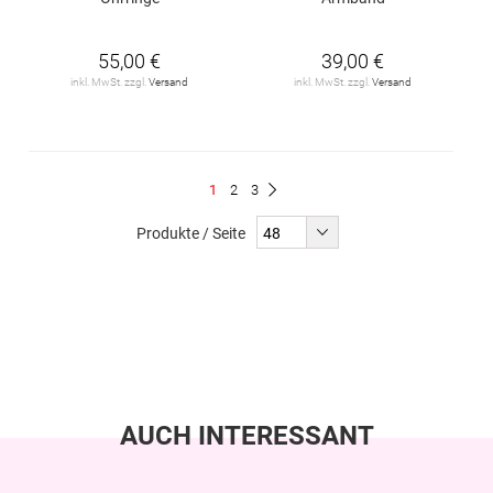
55,00 €
39,00 €
inkl. MwSt. zzgl.
Versand
inkl. MwSt. zzgl.
Versand
Seite
Du
Seite
Seite
1
2
3
Seite
Weiter
liest
Produkte / Seite
gerade
Seite
AUCH INTERESSANT