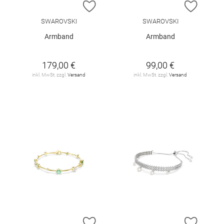
ZUR WUNSCHLISTE HINZUFÜGEN
ZUR W
SWAROVSKI
SWAROVSKI
Armband
Armband
179,00 €
99,00 €
inkl. MwSt. zzgl.
Versand
inkl. MwSt. zzgl.
Versand
ZUR WUNSCHLISTE HINZUFÜGEN
ZUR W