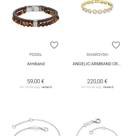
ZUR WUNSCHLISTE HINZUFÜGEN
ZUR W
FOSSIL
SWAROVSKI
Armband
ANGELIC:ARMBAND CRY/GOS M
59,00 €
220,00 €
inkl. MwSt. zzgl.
Versand
inkl. MwSt. zzgl.
Versand