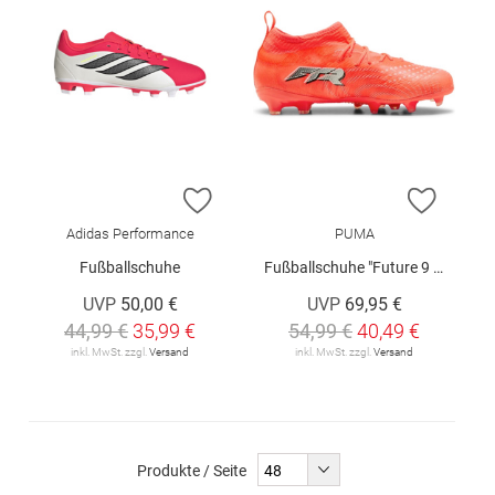
ZUR WUNSCHLISTE HINZUFÜGEN
ZUR W
Adidas Performance
PUMA
Fußballschuhe
Fußballschuhe "Future 9 Match"
UVP
50,00 €
UVP
69,95 €
44,99 €
35,99 €
54,99 €
40,49 €
inkl. MwSt. zzgl.
Versand
inkl. MwSt. zzgl.
Versand
Produkte / Seite