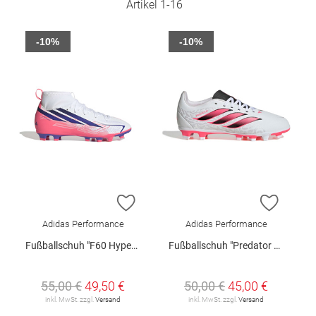
Artikel
1
-
16
-10%
-10%
ZUR WUNSCHLISTE HINZUFÜGEN
ZUR W
Adidas Performance
Adidas Performance
Fußballschuh "F60 Hyperfast Club Mid FG/MG Junior"
Fußballschuh "Predator Club FG/MG Junior"
55,00 €
49,50 €
50,00 €
45,00 €
inkl. MwSt. zzgl.
Versand
inkl. MwSt. zzgl.
Versand