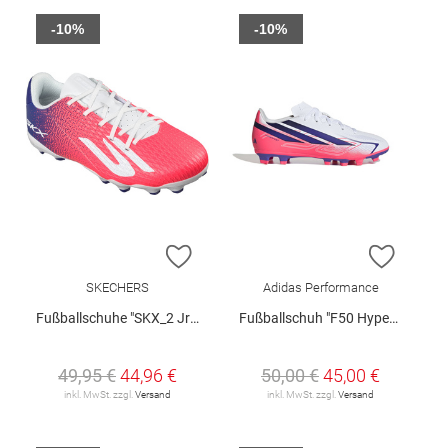
-10%
-10%
ZUR WUNSCHLISTE HINZUFÜGEN
ZUR W
SKECHERS
Adidas Performance
Fußballschuhe "SKX_2 Jr Youth MG"
Fußballschuh "F50 Hyperfast Club FG/MG J"
49,95 €
44,96 €
50,00 €
45,00 €
inkl. MwSt. zzgl.
Versand
inkl. MwSt. zzgl.
Versand