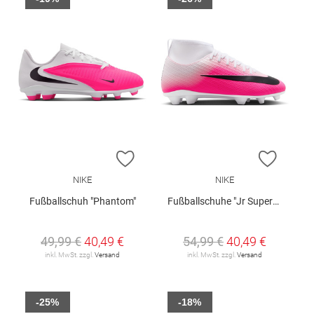
ZUR WUNSCHLISTE HINZUFÜGEN
ZUR W
NIKE
NIKE
Fußballschuh "Phantom"
Fußballschuhe "Jr Superfly 11 Club"
49,99 €
40,49 €
54,99 €
40,49 €
inkl. MwSt. zzgl.
Versand
inkl. MwSt. zzgl.
Versand
-25%
-18%