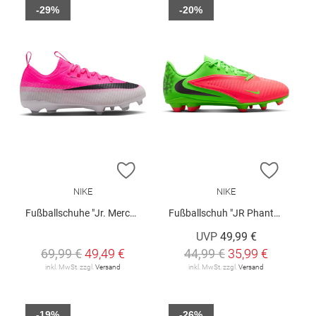
-29%
-20%
ZUR WUNSCHLISTE HINZUFÜGEN
ZUR W
NIKE
NIKE
Fußballschuhe "Jr. Mercurial Vapor 17 Academy"
Fußballschuh "JR Phantom 6 Low Club"
UVP
49,99 €
69,99 €
49,49 €
44,99 €
35,99 €
inkl. MwSt. zzgl.
Versand
inkl. MwSt. zzgl.
Versand
-19%
-26%