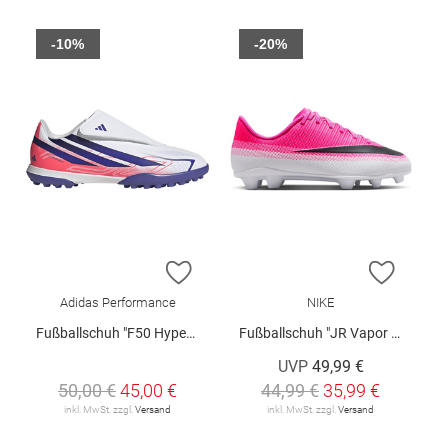
-10%
-20%
ZUR WUNSCHLISTE HINZUFÜGEN
ZUR W
Adidas Performance
NIKE
Fußballschuh "F50 Hyperfast Club"
Fußballschuh "JR Vapor 17 Club FG/MG"
UVP
49,99 €
50,00 €
45,00 €
44,99 €
35,99 €
inkl. MwSt. zzgl.
Versand
inkl. MwSt. zzgl.
Versand