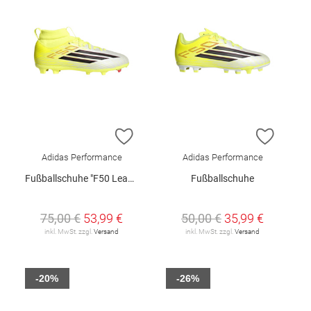
ZUR WUNSCHLISTE HINZUFÜGEN
ZUR W
Adidas Performance
Adidas Performance
Fußballschuhe "F50 League Mid FG/MG"
Fußballschuhe
75,00 €
53,99 €
50,00 €
35,99 €
inkl. MwSt. zzgl.
Versand
inkl. MwSt. zzgl.
Versand
-20%
-26%