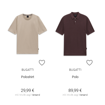
ZUR WUNSCHLISTE HINZUFÜGEN
ZUR W
BUGATTI
BUGATTI
Poloshirt
Polo
29,99 €
89,99 €
inkl. MwSt. zzgl.
Versand
inkl. MwSt. zzgl.
Versand