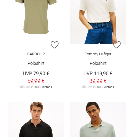
ZUR WUNSCHLISTE HINZUFÜGEN
ZUR W
BARBOUR
Tommy Hilfiger
Poloshirt
Poloshirt
UVP
79,90 €
UVP
119,90 €
59,99 €
89,99 €
inkl. MwSt. zzgl.
Versand
inkl. MwSt. zzgl.
Versand