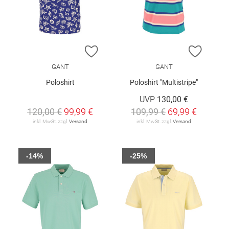
ZUR WUNSCHLISTE HINZUFÜGEN
ZUR W
GANT
GANT
Poloshirt
Poloshirt "Multistripe"
UVP
130,00 €
120,00 €
99,99 €
109,99 €
69,99 €
inkl. MwSt. zzgl.
Versand
inkl. MwSt. zzgl.
Versand
-14%
-25%