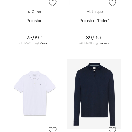
ZUR WUNSCHLISTE HINZUFÜGEN
ZUR W
s. Oliver
Matinique
Poloshirt
Poloshirt "Poleo"
25,99 €
39,95 €
inkl. MwSt. zzgl.
Versand
inkl. MwSt. zzgl.
Versand
ZUR WUNSCHLISTE HINZUFÜGEN
ZUR W