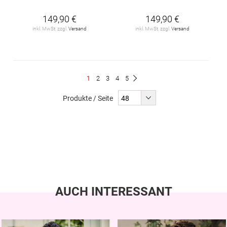
149,90 €
149,90 €
inkl. MwSt. zzgl.
Versand
inkl. MwSt. zzgl.
Versand
Seite
Du
Seite
Seite
Seite
Seite
1
2
3
4
5
Seite
Weiter
liest
Produkte / Seite
gerade
Seite
AUCH INTERESSANT