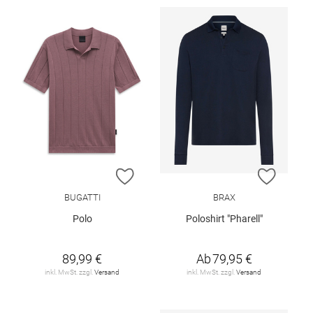
ZUR WUNSCHLISTE HINZUFÜGEN
ZUR W
BUGATTI
BRAX
Polo
Poloshirt "Pharell"
89,99 €
Ab
79,95 €
inkl. MwSt. zzgl.
Versand
inkl. MwSt. zzgl.
Versand