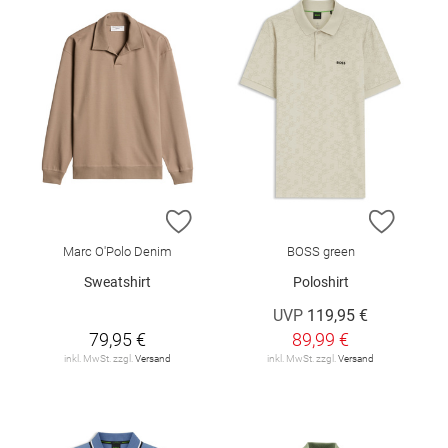
ZUR WUNSCHLISTE HINZUFÜGEN
ZUR W
Marc O'Polo Denim
BOSS green
Sweatshirt
Poloshirt
UVP
119,95 €
79,95 €
89,99 €
inkl. MwSt. zzgl.
Versand
inkl. MwSt. zzgl.
Versand