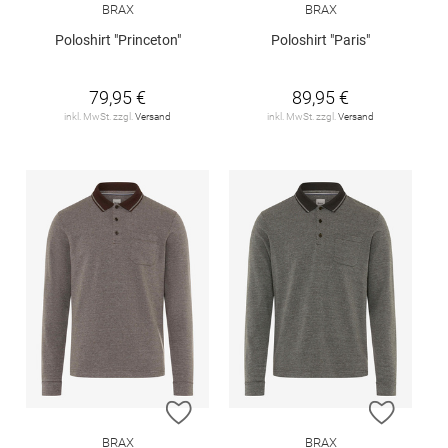
BRAX
BRAX
Poloshirt "Princeton"
Poloshirt "Paris"
79,95 €
89,95 €
inkl. MwSt. zzgl.
Versand
inkl. MwSt. zzgl.
Versand
ZUR WUNSCHLISTE HINZUFÜGEN
ZUR W
BRAX
BRAX