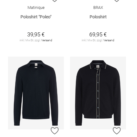
Matinique
BRAX
Poloshirt "Poleo"
Poloshirt
39,95 €
69,95 €
inkl. MwSt. zzgl.
Versand
inkl. MwSt. zzgl.
Versand
ZUR WUNSCHLISTE HINZUFÜGEN
ZUR W