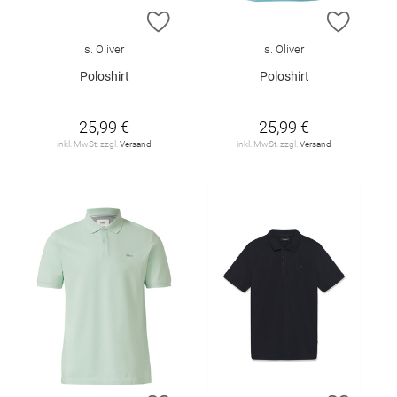
ZUR WUNSCHLISTE HINZUFÜGEN
ZUR W
s. Oliver
s. Oliver
Poloshirt
Poloshirt
25,99 €
25,99 €
inkl. MwSt. zzgl.
Versand
inkl. MwSt. zzgl.
Versand