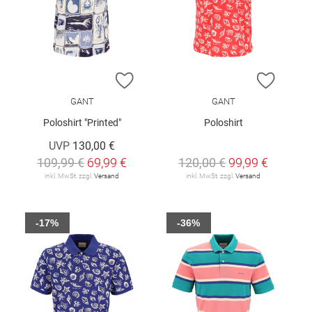
ZUR WUNSCHLISTE HINZUFÜGEN
ZUR W
GANT
GANT
Poloshirt "Printed"
Poloshirt
UVP
130,00 €
109,99 €
69,99 €
120,00 €
99,99 €
inkl. MwSt. zzgl.
Versand
inkl. MwSt. zzgl.
Versand
-17%
-36%