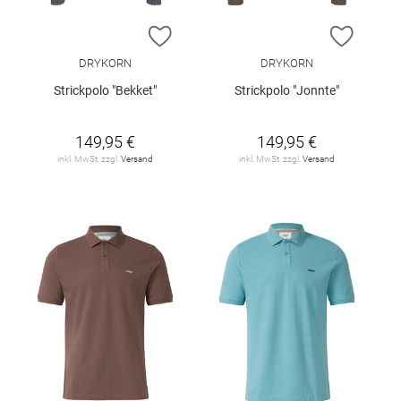
ZUR WUNSCHLISTE HINZUFÜGEN
ZUR W
DRYKORN
DRYKORN
Strickpolo "Bekket"
Strickpolo "Jonnte"
149,95 €
149,95 €
inkl. MwSt. zzgl.
Versand
inkl. MwSt. zzgl.
Versand