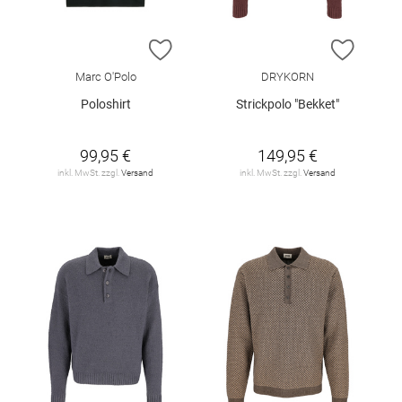
ZUR WUNSCHLISTE HINZUFÜGEN
ZUR W
Marc O'Polo
DRYKORN
Poloshirt
Strickpolo "Bekket"
99,95 €
149,95 €
inkl. MwSt. zzgl.
Versand
inkl. MwSt. zzgl.
Versand