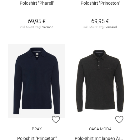
Poloshirt "Pharell"
Poloshirt "Princeton"
69,95 €
69,95 €
inkl. MwSt. zzgl.
Versand
inkl. MwSt. zzgl.
Versand
ZUR WUNSCHLISTE HINZUFÜGEN
ZUR W
BRAX
CASA MODA
Poloshirt "Princeton"
Polo-Shirt mit langen Ärmeln