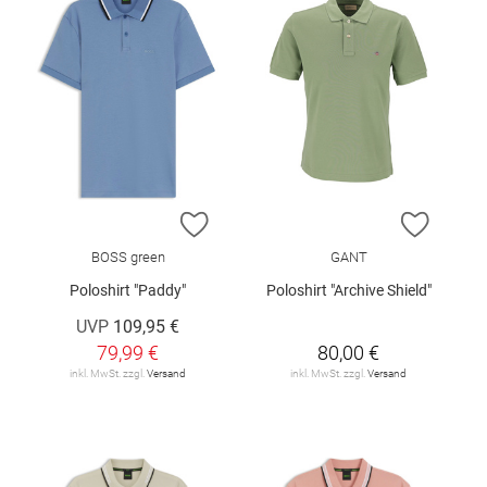
ZUR WUNSCHLISTE HINZUFÜGEN
ZUR W
BOSS green
GANT
Poloshirt "Paddy"
Poloshirt "Archive Shield"
UVP
109,95 €
79,99 €
80,00 €
inkl. MwSt. zzgl.
Versand
inkl. MwSt. zzgl.
Versand