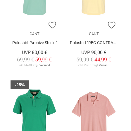
ZUR WUNSCHLISTE HINZUFÜGEN
ZUR W
GANT
GANT
Poloshirt "Archive Shield"
Poloshirt "REG CONTRAST"
UVP
80,00 €
UVP
90,00 €
69,99 €
59,99 €
59,99 €
44,99 €
inkl. MwSt. zzgl.
Versand
inkl. MwSt. zzgl.
Versand
-25%