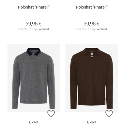
Poloshirt "Pharell"
Poloshirt "Pharell"
69,95 €
69,95 €
inkl. MwSt. zzgl.
Versand
inkl. MwSt. zzgl.
Versand
ZUR WUNSCHLISTE HINZUFÜGEN
ZUR W
BRAX
BRAX