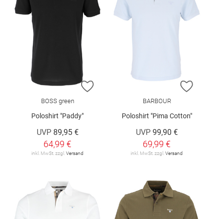
ZUR WUNSCHLISTE HINZUFÜGEN
ZUR W
BOSS green
BARBOUR
Poloshirt "Paddy"
Poloshirt "Pima Cotton"
UVP
89,95 €
UVP
99,90 €
64,99 €
69,99 €
inkl. MwSt. zzgl.
Versand
inkl. MwSt. zzgl.
Versand