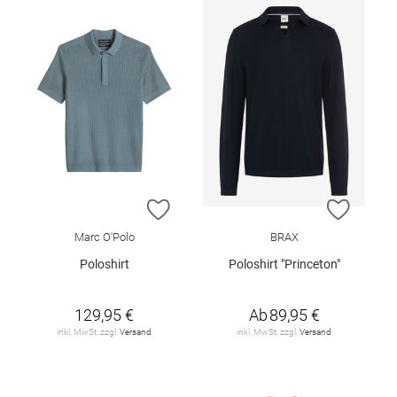
ZUR WUNSCHLISTE HINZUFÜGEN
ZUR W
Marc O'Polo
BRAX
Poloshirt
Poloshirt "Princeton"
129,95 €
Ab
89,95 €
inkl. MwSt. zzgl.
Versand
inkl. MwSt. zzgl.
Versand