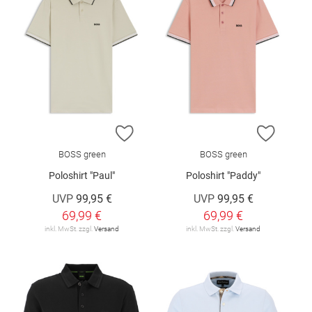
ZUR WUNSCHLISTE HINZUFÜGEN
ZUR W
BOSS green
BOSS green
Poloshirt "Paul"
Poloshirt "Paddy"
UVP
99,95 €
UVP
99,95 €
69,99 €
69,99 €
inkl. MwSt. zzgl.
Versand
inkl. MwSt. zzgl.
Versand