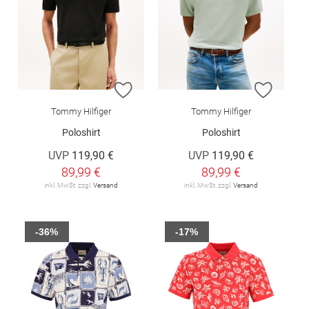
ZUR WUNSCHLISTE HINZUFÜGEN
ZUR W
Tommy Hilfiger
Tommy Hilfiger
Poloshirt
Poloshirt
UVP
119,90 €
UVP
119,90 €
89,99 €
89,99 €
inkl. MwSt. zzgl.
Versand
inkl. MwSt. zzgl.
Versand
-36%
-17%