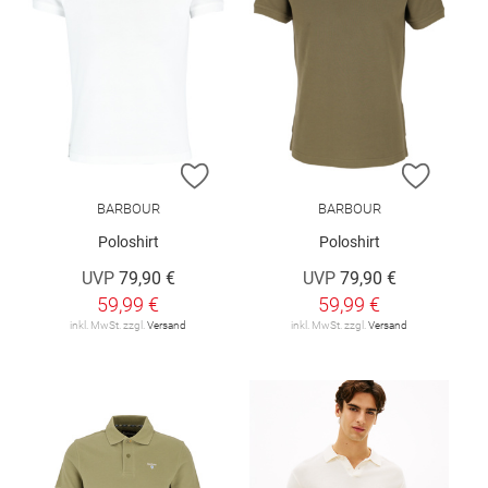
ZUR WUNSCHLISTE HINZUFÜGEN
ZUR W
BARBOUR
BARBOUR
Poloshirt
Poloshirt
UVP
79,90 €
UVP
79,90 €
59,99 €
59,99 €
inkl. MwSt. zzgl.
Versand
inkl. MwSt. zzgl.
Versand