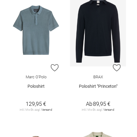
ZUR WUNSCHLISTE HINZUFÜGEN
ZUR W
Marc O'Polo
BRAX
Poloshirt
Poloshirt "Princeton"
129,95 €
Ab
89,95 €
inkl. MwSt. zzgl.
Versand
inkl. MwSt. zzgl.
Versand