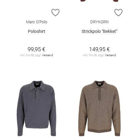
ZUR WUNSCHLISTE HINZUFÜGEN
ZUR W
Marc O'Polo
DRYKORN
Poloshirt
Strickpolo "Bekket"
99,95 €
149,95 €
inkl. MwSt. zzgl.
Versand
inkl. MwSt. zzgl.
Versand