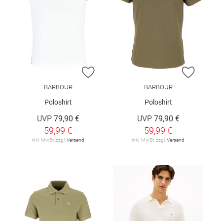
ZUR WUNSCHLISTE HINZUFÜGEN
ZUR W
BARBOUR
BARBOUR
Poloshirt
Poloshirt
UVP
79,90 €
UVP
79,90 €
59,99 €
59,99 €
inkl. MwSt. zzgl.
Versand
inkl. MwSt. zzgl.
Versand