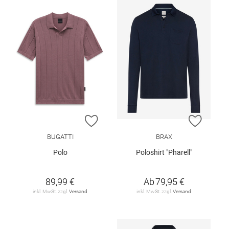
ZUR WUNSCHLISTE HINZUFÜGEN
ZUR W
BUGATTI
BRAX
Polo
Poloshirt "Pharell"
89,99 €
Ab
79,95 €
inkl. MwSt. zzgl.
Versand
inkl. MwSt. zzgl.
Versand