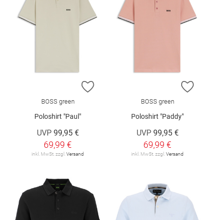
ZUR WUNSCHLISTE HINZUFÜGEN
ZUR W
BOSS green
BOSS green
Poloshirt "Paul"
Poloshirt "Paddy"
UVP
99,95 €
UVP
99,95 €
69,99 €
69,99 €
inkl. MwSt. zzgl.
Versand
inkl. MwSt. zzgl.
Versand