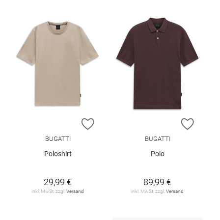
ZUR WUNSCHLISTE HINZUFÜGEN
ZUR W
BUGATTI
BUGATTI
Poloshirt
Polo
29,99 €
89,99 €
inkl. MwSt. zzgl.
Versand
inkl. MwSt. zzgl.
Versand