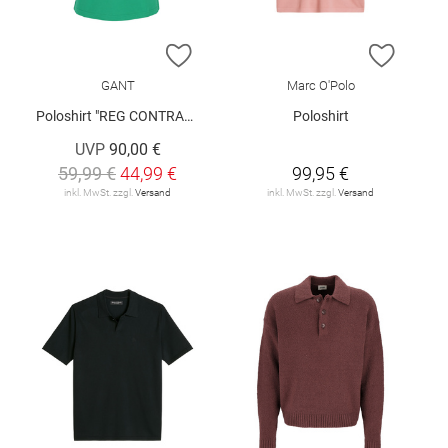
ZUR WUNSCHLISTE HINZUFÜGEN
ZUR W
GANT
Marc O'Polo
Poloshirt "REG CONTRAST"
Poloshirt
UVP
90,00 €
59,99 €
44,99 €
99,95 €
inkl. MwSt. zzgl.
Versand
inkl. MwSt. zzgl.
Versand