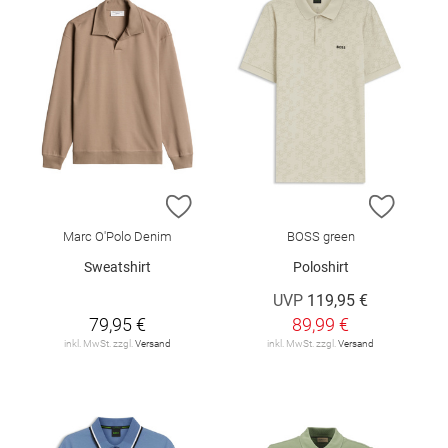
ZUR WUNSCHLISTE HINZUFÜGEN
ZUR W
Marc O'Polo Denim
BOSS green
Sweatshirt
Poloshirt
UVP
119,95 €
79,95 €
89,99 €
inkl. MwSt. zzgl.
Versand
inkl. MwSt. zzgl.
Versand