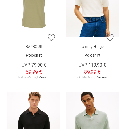
ZUR WUNSCHLISTE HINZUFÜGEN
ZUR W
BARBOUR
Tommy Hilfiger
Poloshirt
Poloshirt
UVP
79,90 €
UVP
119,90 €
59,99 €
89,99 €
inkl. MwSt. zzgl.
Versand
inkl. MwSt. zzgl.
Versand