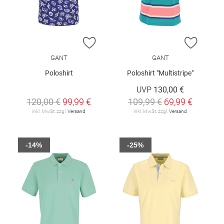
ZUR WUNSCHLISTE HINZUFÜGEN
ZUR W
GANT
GANT
Poloshirt
Poloshirt "Multistripe"
UVP
130,00 €
120,00 €
99,99 €
109,99 €
69,99 €
inkl. MwSt. zzgl.
Versand
inkl. MwSt. zzgl.
Versand
-14%
-25%