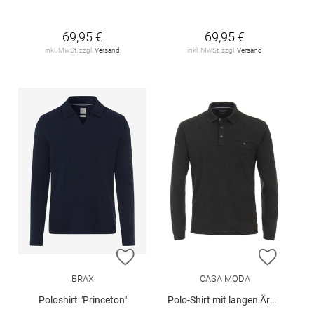
69,95 €
69,95 €
inkl. MwSt. zzgl.
Versand
inkl. MwSt. zzgl.
Versand
ZUR WUNSCHLISTE HINZUFÜGEN
ZUR W
BRAX
CASA MODA
Poloshirt "Princeton"
Polo-Shirt mit langen Ärmeln