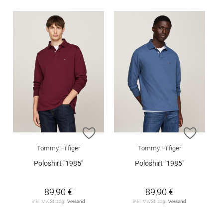
ZUR WUNSCHLISTE HINZUFÜGEN
ZUR W
Tommy Hilfiger
Tommy Hilfiger
Poloshirt "1985"
Poloshirt "1985"
89,90 €
89,90 €
inkl. MwSt. zzgl.
Versand
inkl. MwSt. zzgl.
Versand