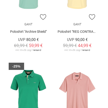
ZUR WUNSCHLISTE HINZUFÜGEN
ZUR W
GANT
GANT
Poloshirt "Archive Shield"
Poloshirt "REG CONTRAST"
UVP
80,00 €
UVP
90,00 €
69,99 €
59,99 €
59,99 €
44,99 €
inkl. MwSt. zzgl.
Versand
inkl. MwSt. zzgl.
Versand
-25%