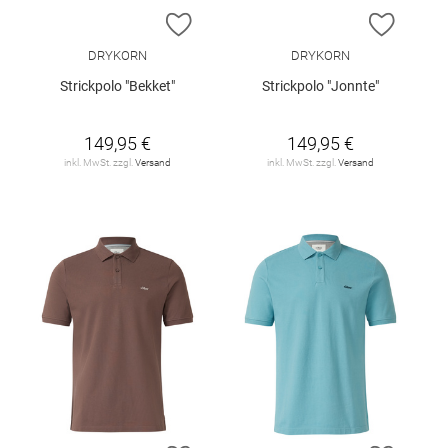
ZUR WUNSCHLISTE HINZUFÜGEN
ZUR W
DRYKORN
DRYKORN
Strickpolo "Bekket"
Strickpolo "Jonnte"
149,95 €
149,95 €
inkl. MwSt. zzgl.
Versand
inkl. MwSt. zzgl.
Versand