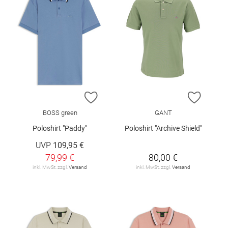
ZUR WUNSCHLISTE HINZUFÜGEN
ZUR W
BOSS green
GANT
Poloshirt "Paddy"
Poloshirt "Archive Shield"
UVP
109,95 €
79,99 €
80,00 €
inkl. MwSt. zzgl.
Versand
inkl. MwSt. zzgl.
Versand