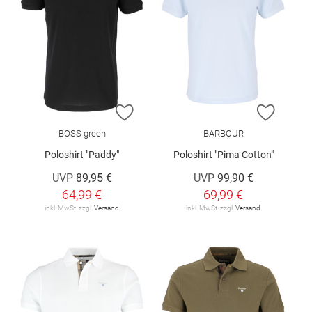
ZUR WUNSCHLISTE HINZUFÜGEN
ZUR W
BOSS green
BARBOUR
Poloshirt "Paddy"
Poloshirt "Pima Cotton"
UVP
89,95 €
UVP
99,90 €
64,99 €
69,99 €
inkl. MwSt. zzgl.
Versand
inkl. MwSt. zzgl.
Versand