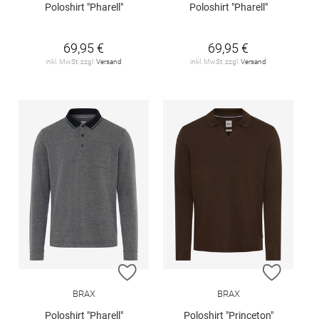
Poloshirt "Pharell"
Poloshirt "Pharell"
69,95 €
69,95 €
inkl. MwSt. zzgl.
Versand
inkl. MwSt. zzgl.
Versand
ZUR WUNSCHLISTE HINZUFÜGEN
ZUR W
BRAX
BRAX
Poloshirt "Pharell"
Poloshirt "Princeton"