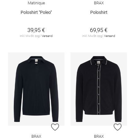
Matinique
BRAX
Poloshirt "Poleo"
Poloshirt
39,95 €
69,95 €
inkl. MwSt. zzgl.
Versand
inkl. MwSt. zzgl.
Versand
ZUR WUNSCHLISTE HINZUFÜGEN
ZUR W
BRAX
BRAX