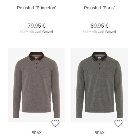
Poloshirt "Princeton"
Poloshirt "Paris"
79,95 €
89,95 €
inkl. MwSt. zzgl.
Versand
inkl. MwSt. zzgl.
Versand
ZUR WUNSCHLISTE HINZUFÜGEN
ZUR W
BRAX
BRAX