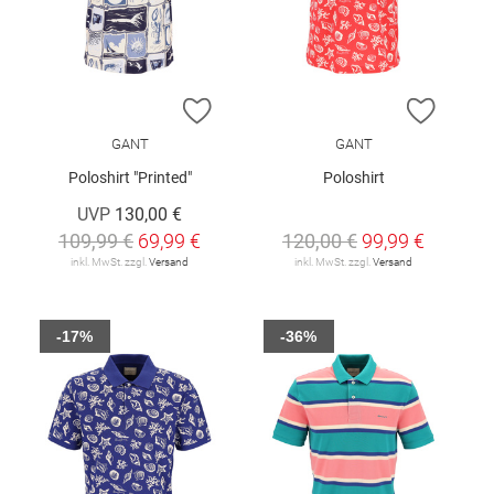
ZUR WUNSCHLISTE HINZUFÜGEN
ZUR W
GANT
GANT
Poloshirt "Printed"
Poloshirt
UVP
130,00 €
109,99 €
69,99 €
120,00 €
99,99 €
inkl. MwSt. zzgl.
Versand
inkl. MwSt. zzgl.
Versand
-17%
-36%