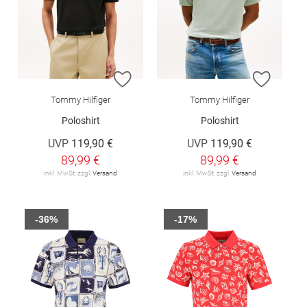
ZUR WUNSCHLISTE HINZUFÜGEN
ZUR W
Tommy Hilfiger
Tommy Hilfiger
Poloshirt
Poloshirt
UVP
119,90 €
UVP
119,90 €
89,99 €
89,99 €
inkl. MwSt. zzgl.
Versand
inkl. MwSt. zzgl.
Versand
-36%
-17%