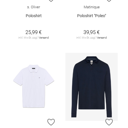
s. Oliver
Matinique
Poloshirt
Poloshirt "Poleo"
25,99 €
39,95 €
inkl. MwSt. zzgl.
Versand
inkl. MwSt. zzgl.
Versand
ZUR WUNSCHLISTE HINZUFÜGEN
ZUR W