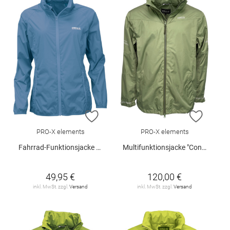
ZUR WUNSCHLISTE HINZUFÜGEN
ZUR W
PRO-X elements
PRO-X elements
Fahrrad-Funktionsjacke "Lady Packable"
Multifunktionsjacke "Conrad"
49,95 €
120,00 €
inkl. MwSt. zzgl.
Versand
inkl. MwSt. zzgl.
Versand