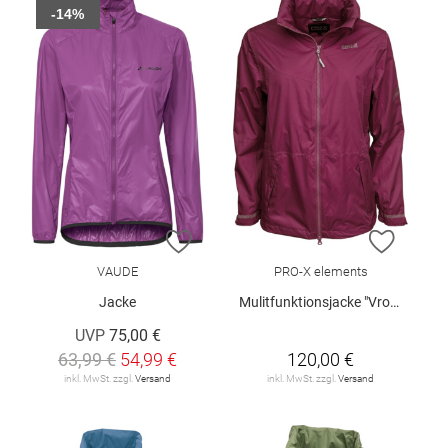
-14%
ZUR WUNSCHLISTE HINZUFÜGEN
ZUR W
VAUDE
PRO-X elements
Jacke
Mulitfunktionsjacke "Vroni"
UVP
75,00 €
63,99 €
54,99 €
120,00 €
inkl. MwSt. zzgl.
Versand
inkl. MwSt. zzgl.
Versand