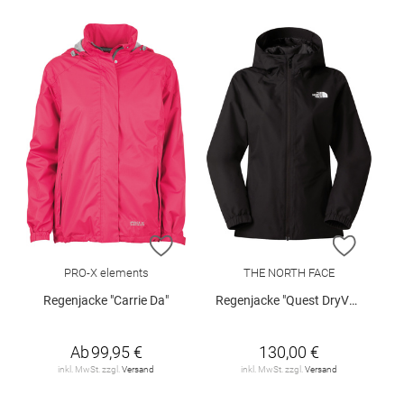
ZUR WUNSCHLISTE HINZUFÜGEN
ZUR W
PRO-X elements
THE NORTH FACE
Regenjacke "Carrie Da"
Regenjacke "Quest DryVent™"
Ab
99,95 €
130,00 €
inkl. MwSt. zzgl.
Versand
inkl. MwSt. zzgl.
Versand