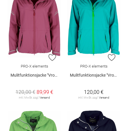
ZUR WUNSCHLISTE HINZUFÜGEN
ZUR W
PRO-X elements
PRO-X elements
Mulitfunktionsjacke "Vroni"
Mulitfunktionsjacke "Vroni"
120,00 €
89,99 €
120,00 €
inkl. MwSt. zzgl.
Versand
inkl. MwSt. zzgl.
Versand