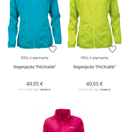
ZUR WUNSCHLISTE HINZUFÜGEN
ZUR W
PRO-X elements
PRO-X elements
Regenjacke "PACKable"
Regenjacke "PACKable"
49,95 €
49,95 €
inkl. MwSt. zzgl.
Versand
inkl. MwSt. zzgl.
Versand