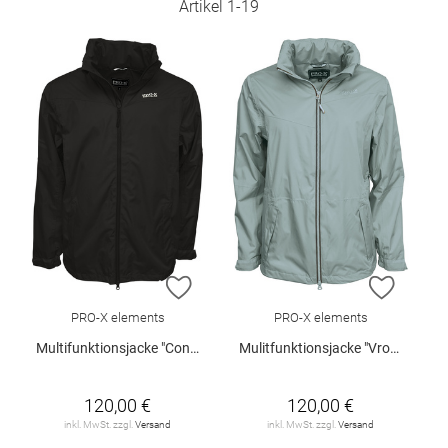
Artikel
1
-
19
ZUR WUNSCHLISTE HINZUFÜGEN
ZUR W
PRO-X elements
PRO-X elements
Multifunktionsjacke "Conrad"
Mulitfunktionsjacke "Vroni"
120,00 €
120,00 €
inkl. MwSt. zzgl.
Versand
inkl. MwSt. zzgl.
Versand