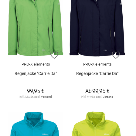
ZUR WUNSCHLISTE HINZUFÜGEN
ZUR W
PRO-X elements
PRO-X elements
Regenjacke "Carrie Da"
Regenjacke "Carrie Da"
99,95 €
Ab
99,95 €
inkl. MwSt. zzgl.
Versand
inkl. MwSt. zzgl.
Versand