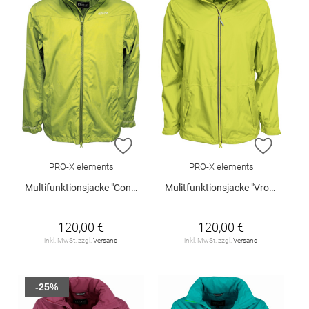
ZUR WUNSCHLISTE HINZUFÜGEN
ZUR W
PRO-X elements
PRO-X elements
Multifunktionsjacke "Conrad"
Mulitfunktionsjacke "Vroni"
120,00 €
120,00 €
inkl. MwSt. zzgl.
Versand
inkl. MwSt. zzgl.
Versand
-25%