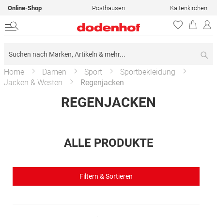
Online-Shop
Posthausen
Kaltenkirchen
Su
Home
Damen
Sport
Sportbekleidung
Jacken & Westen
Regenjacken
REGENJACKEN
ALLE PRODUKTE
Filtern & Sortieren