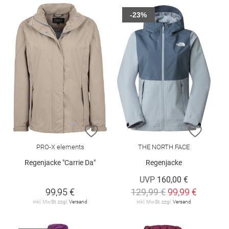
-23%
ZUR WUNSCHLISTE HINZUFÜGEN
ZUR W
PRO-X elements
THE NORTH FACE
Regenjacke "Carrie Da"
Regenjacke
UVP
160,00 €
99,95 €
129,99 €
99,99 €
inkl. MwSt. zzgl.
Versand
inkl. MwSt. zzgl.
Versand