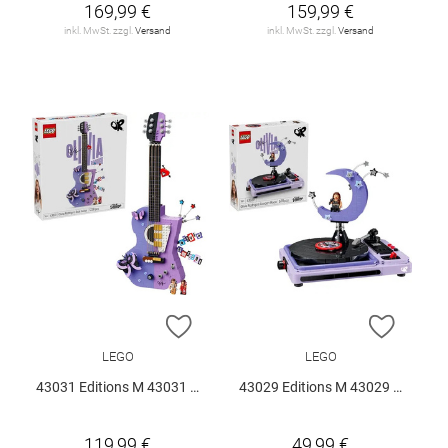
169,99 €
159,99 €
inkl. MwSt. zzgl.
Versand
inkl. MwSt. zzgl.
Versand
ZUR WUNSCHLISTE HINZUFÜGEN
ZUR W
LEGO
LEGO
43031 Editions M 43031 V29
43029 Editions M 43029 V29
119,99 €
49,99 €