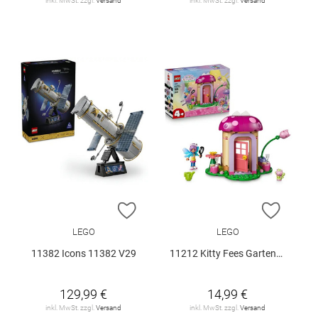
inkl. MwSt. zzgl.
Versand
inkl. MwSt. zzgl.
Versand
ZUR WUNSCHLISTE HINZUFÜGEN
ZUR W
LEGO
LEGO
11382 Icons 11382 V29
11212 Kitty Fees Gartenhaus V29
129,99 €
14,99 €
inkl. MwSt. zzgl.
Versand
inkl. MwSt. zzgl.
Versand