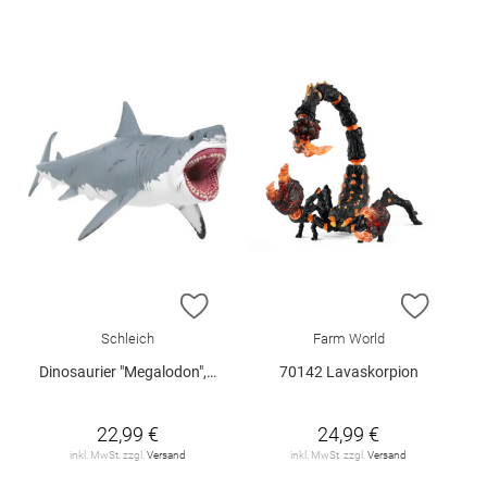
ZUR WUNSCHLISTE HINZUFÜGEN
ZUR W
Schleich
Farm World
Dinosaurier "Megalodon", Schleich
70142 Lavaskorpion
22,99 €
24,99 €
inkl. MwSt. zzgl.
Versand
inkl. MwSt. zzgl.
Versand