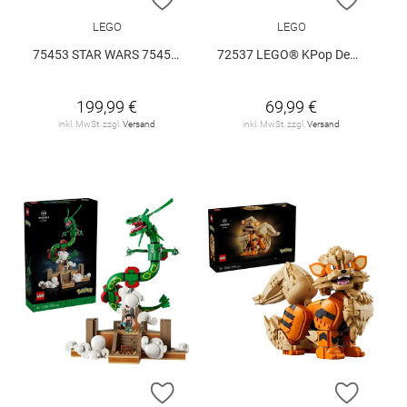
LEGO
LEGO
75453 STAR WARS 75453 V29
72537 LEGO® KPop Demon Hunters 72537 V29
199,99 €
69,99 €
inkl. MwSt. zzgl.
Versand
inkl. MwSt. zzgl.
Versand
ZUR WUNSCHLISTE HINZUFÜGEN
ZUR W