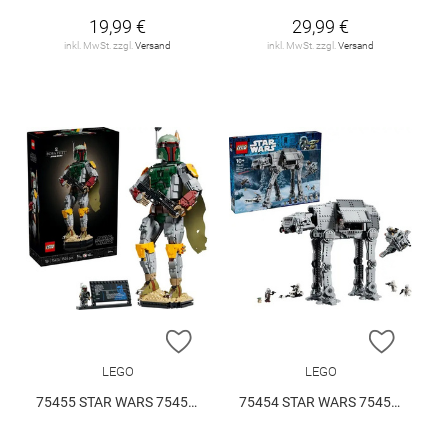
19,99 €
29,99 €
inkl. MwSt. zzgl.
Versand
inkl. MwSt. zzgl.
Versand
ZUR WUNSCHLISTE HINZUFÜGEN
ZUR W
LEGO
LEGO
75455 STAR WARS 75455 V29
75454 STAR WARS 75454 V29