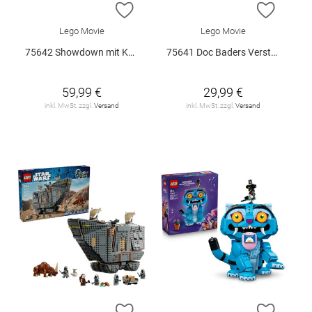
ZUR WUNSCHLISTE HINZUFÜGEN
ZUR W
Lego Movie
Lego Movie
75642 Showdown mit Kapitän Smoker V29
75641 Doc Baders Versteck V29
59,99 €
29,99 €
inkl. MwSt. zzgl.
Versand
inkl. MwSt. zzgl.
Versand
ZUR WUNSCHLISTE HINZUFÜGEN
ZUR W