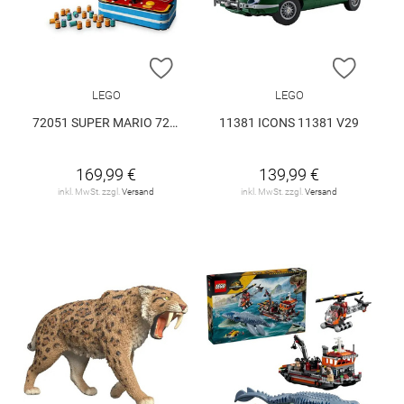
ZUR WUNSCHLISTE HINZUFÜGEN
ZUR W
LEGO
LEGO
72051 SUPER MARIO 72051 V29
11381 ICONS 11381 V29
169,99 €
139,99 €
inkl. MwSt. zzgl.
Versand
inkl. MwSt. zzgl.
Versand