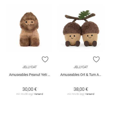
ZUR WUNSCHLISTE HINZUFÜGEN
ZUR W
JELLYCAT
JELLYCAT
Amuseables Peanut Yeti Outfit
Amuseables Ort & Tum Acorns
30,00 €
38,00 €
inkl. MwSt. zzgl.
Versand
inkl. MwSt. zzgl.
Versand