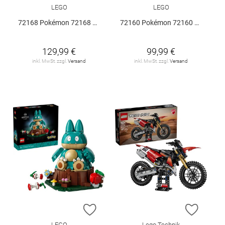
LEGO
LEGO
72168 Pokémon 72168 V29
72160 Pokémon 72160 V29
129,99 €
99,99 €
inkl. MwSt. zzgl.
Versand
inkl. MwSt. zzgl.
Versand
ZUR WUNSCHLISTE HINZUFÜGEN
ZUR W
LEGO
Lego Technik