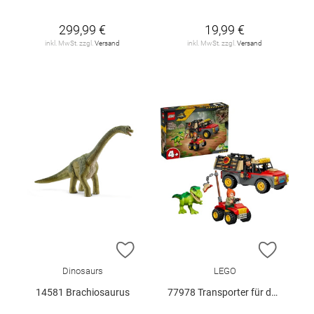
299,99 €
19,99 €
inkl. MwSt. zzgl.
Versand
inkl. MwSt. zzgl.
Versand
ZUR WUNSCHLISTE HINZUFÜGEN
ZUR W
Dinosaurs
LEGO
14581 Brachiosaurus
77978 Transporter für den Jungen T.. V29