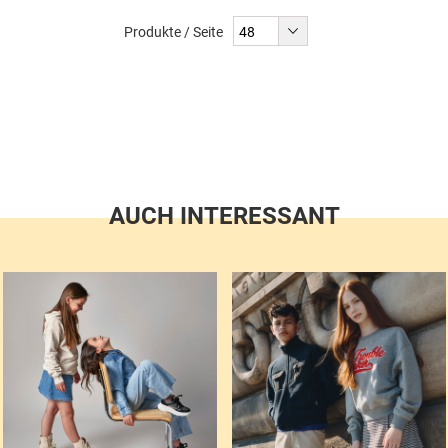
liest
Produkte / Seite
gerade
Seite
AUCH INTERESSANT