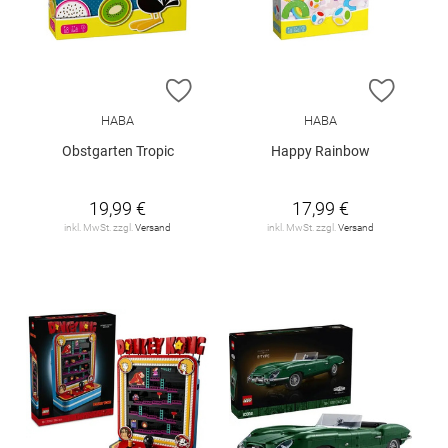
ZUR WUNSCHLISTE HINZUFÜGEN
ZUR W
HABA
HABA
Obstgarten Tropic
Happy Rainbow
19,99 €
17,99 €
inkl. MwSt. zzgl.
Versand
inkl. MwSt. zzgl.
Versand