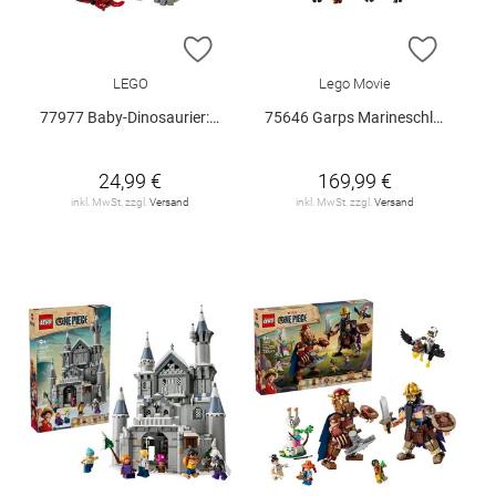
ZUR WUNSCHLISTE HINZUFÜGEN
ZUR W
LEGO
Lego Movie
77977 Baby-Dinosaurier: Pteranodon V29
75646 Garps Marineschlachtschiff V29
24,99 €
169,99 €
inkl. MwSt. zzgl.
Versand
inkl. MwSt. zzgl.
Versand