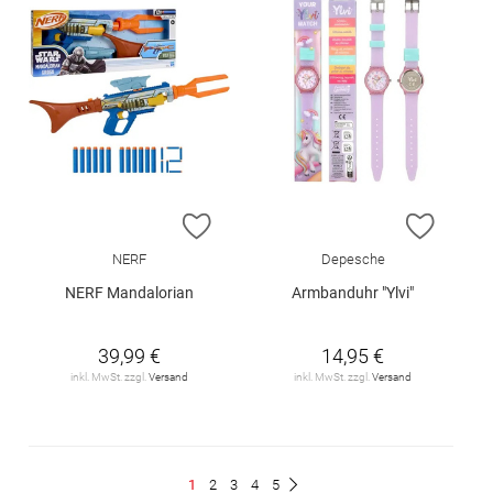
ZUR WUNSCHLISTE HINZUFÜGEN
ZUR W
NERF
Depesche
NERF Mandalorian
Armbanduhr "Ylvi"
39,99 €
14,95 €
inkl. MwSt. zzgl.
Versand
inkl. MwSt. zzgl.
Versand
Seite
Du
Seite
Seite
Seite
Seite
1
2
3
4
5
Seite
Weiter