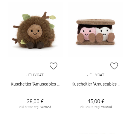
ZUR WUNSCHLISTE HINZUFÜGEN
ZUR W
JELLYCAT
JELLYCAT
Kuscheltier "Amuseables Mulshi Woodland Floor"
Kuscheltier "Amuseables S'mores"
38,00 €
45,00 €
inkl. MwSt. zzgl.
Versand
inkl. MwSt. zzgl.
Versand