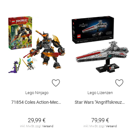
ZUR WUNSCHLISTE HINZUFÜGEN
ZUR W
Lego Ninjago
Lego Lizenzen
71854 Coles Action-Mech und Drache.. V29
Star Wars "Angriffskreuzer der Venator-Klasse", 75441
29,99 €
79,99 €
inkl. MwSt. zzgl.
Versand
inkl. MwSt. zzgl.
Versand