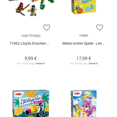
ZUR WUNSCHLISTE HINZUFÜGEN
ZUR W
Lego Ninjago
HABA
71862 Lloyds Drachen-Mech Battle Set V29
Meine ersten Spiele - Lennys Traktor
9,99 €
17,99 €
inkl. MwSt. zzgl.
Versand
inkl. MwSt. zzgl.
Versand