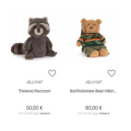
ZUR WUNSCHLISTE HINZUFÜGEN
ZUR W
JELLYCAT
JELLYCAT
Trixiwoo Raccoon
Bartholomew Bear Hiking Outfit
50,00 €
80,00 €
inkl. MwSt. zzgl.
Versand
inkl. MwSt. zzgl.
Versand