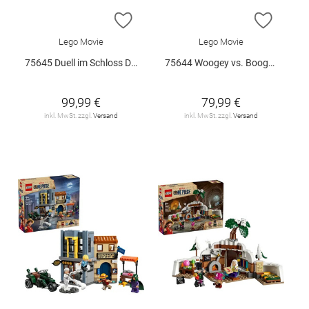
ZUR WUNSCHLISTE HINZUFÜGEN
ZUR W
Lego Movie
Lego Movie
75645 Duell im Schloss Drumm V29
75644 Woogey vs. Boogey Riesen a.. V29
99,99 €
79,99 €
inkl. MwSt. zzgl.
Versand
inkl. MwSt. zzgl.
Versand