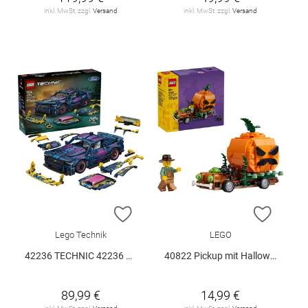
inkl. MwSt. zzgl.
Versand
inkl. MwSt. zzgl.
Versand
ZUR WUNSCHLISTE HINZUFÜGEN
ZUR W
Lego Technik
LEGO
42236 TECHNIC 42236 V29
40822 Pickup mit Halloweenkürbis V29
89,99 €
14,99 €