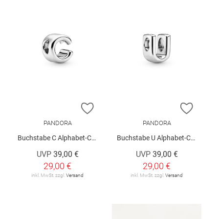
ZUR WUNSCHLISTE HINZUFÜGEN
ZUR W
PANDORA
PANDORA
Buchstabe C Alphabet-Charm
Buchstabe U Alphabet-Charm
UVP
39,00 €
UVP
39,00 €
29,00 €
29,00 €
inkl. MwSt. zzgl.
Versand
inkl. MwSt. zzgl.
Versand