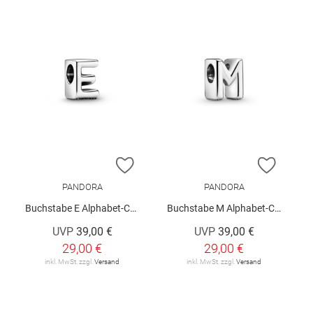
ZUR WUNSCHLISTE HINZUFÜGEN
ZUR W
PANDORA
PANDORA
Buchstabe E Alphabet-Charm
Buchstabe M Alphabet-Charm
UVP
39,00 €
UVP
39,00 €
29,00 €
29,00 €
inkl. MwSt. zzgl.
Versand
inkl. MwSt. zzgl.
Versand