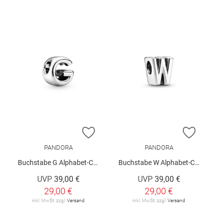
ZUR WUNSCHLISTE HINZUFÜGEN
ZUR W
PANDORA
PANDORA
Buchstabe G Alphabet-Charm
Buchstabe W Alphabet-Charm
UVP
39,00 €
UVP
39,00 €
29,00 €
29,00 €
inkl. MwSt. zzgl.
Versand
inkl. MwSt. zzgl.
Versand