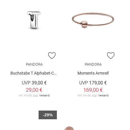
ZUR WUNSCHLISTE HINZUFÜGEN
ZUR W
PANDORA
PANDORA
Buchstabe T Alphabet-Charm
Moments Armreif
UVP
39,00 €
UVP
179,00 €
29,00 €
169,00 €
inkl. MwSt. zzgl.
Versand
inkl. MwSt. zzgl.
Versand
-29%