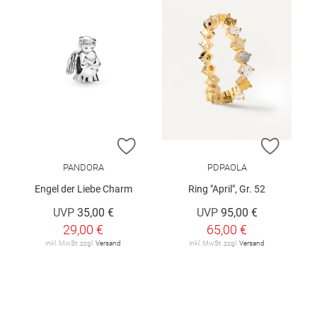
ZUR WUNSCHLISTE HINZUFÜGEN
ZUR W
PANDORA
PDPAOLA
Engel der Liebe Charm
Ring "April", Gr. 52
UVP
35,00 €
UVP
95,00 €
29,00 €
65,00 €
inkl. MwSt. zzgl.
Versand
inkl. MwSt. zzgl.
Versand