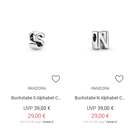
ZUR WUNSCHLISTE HINZUFÜGEN
ZUR W
PANDORA
PANDORA
Buchstabe S Alphabet-Charm
Buchstabe N Alphabet-Charm
UVP
39,00 €
UVP
39,00 €
29,00 €
29,00 €
inkl. MwSt. zzgl.
Versand
inkl. MwSt. zzgl.
Versand