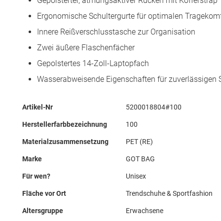
Gepolsterter, atmungsaktiver Rücken mit Kofferstrap
Ergonomische Schultergurte für optimalen Tragekomf
Innere Reißverschlusstasche zur Organisation
Zwei äußere Flaschenfächer
Gepolstertes 14-Zoll-Laptopfach
Wasserabweisende Eigenschaften für zuverlässigen 
Mehr
Artikel-Nr
5200018804#100
Informationen
Herstellerfarbbezeichnung
100
Materialzusammensetzung
PET (RE)
Marke
GOT BAG
Für wen?
Unisex
Fläche vor Ort
Trendschuhe & Sportfashion
Altersgruppe
Erwachsene