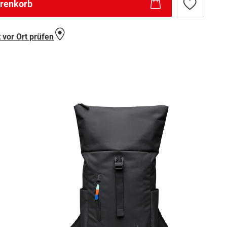
arenkorb
Zur
Wunschlist
hinzufügen
 vor Ort prüfen