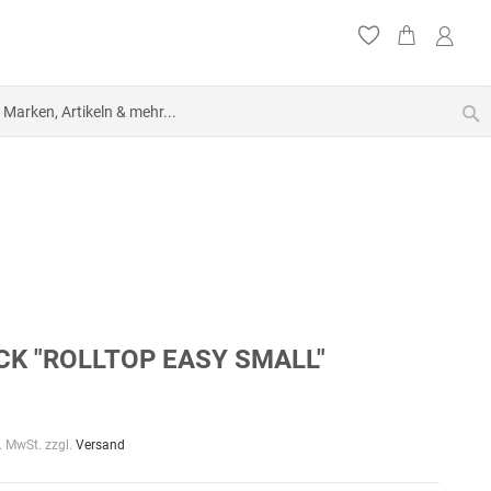
S
K "ROLLTOP EASY SMALL"
l. MwSt. zzgl.
Versand