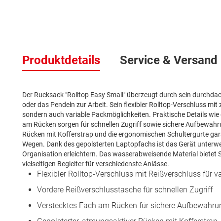
Zum
Anfang
der
Produktdetails
Service & Versand
Bildergalerie
springen
Der Rucksack "Rolltop Easy Small" überzeugt durch sein durchdacht
oder das Pendeln zur Arbeit. Sein flexibler Rolltop-Verschluss mit
sondern auch variable Packmöglichkeiten. Praktische Details wie
am Rücken sorgen für schnellen Zugriff sowie sichere Aufbewahr
Rücken mit Kofferstrap und die ergonomischen Schultergurte gara
Wegen. Dank des gepolsterten Laptopfachs ist das Gerät unterw
Organisation erleichtern. Das wasserabweisende Material bietet
vielseitigen Begleiter für verschiedenste Anlässe.
Flexibler Rolltop-Verschluss mit Reißverschluss für 
Vordere Reißverschlusstasche für schnellen Zugriff
Verstecktes Fach am Rücken für sichere Aufbewahru