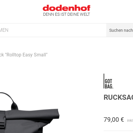
DENN ES IST DEINE WELT
MEN
k "Rolltop Easy Small"
RUCKSAC
79,00 €
ink