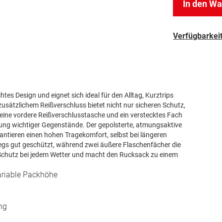
In den W
Verfügbarkeit
es Design und eignet sich ideal für den Alltag, Kurztrips
 zusätzlichem Reißverschluss bietet nicht nur sicheren Schutz,
 eine vordere Reißverschlusstasche und ein verstecktes Fach
ung wichtiger Gegenstände. Der gepolsterte, atmungsaktive
ntieren einen hohen Tragekomfort, selbst bei längeren
egs gut geschützt, während zwei äußere Flaschenfächer die
 Schutz bei jedem Wetter und macht den Rucksack zu einem
variable Packhöhe
ng