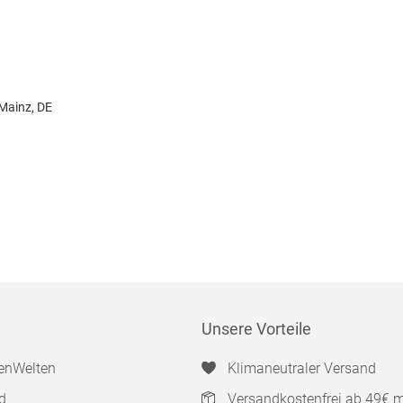
 Mainz, DE
Unsere Vorteile
enWelten
Klimaneutraler Versand
d
Versandkostenfrei ab 49€ 