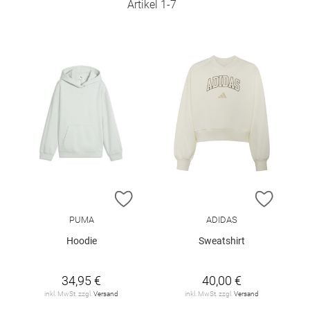
Artikel
1
-
7
ZUR WUNSCHLISTE HINZUFÜGEN
ZUR W
PUMA
ADIDAS
Hoodie
Sweatshirt
34,95 €
40,00 €
inkl. MwSt. zzgl.
Versand
inkl. MwSt. zzgl.
Versand