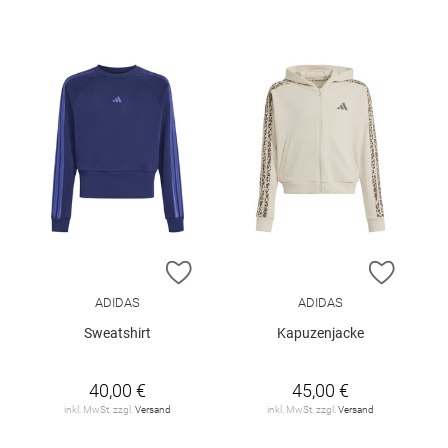
ZUR WUNSCHLISTE HINZUFÜGEN
ZUR W
ADIDAS
ADIDAS
Sweatshirt
Kapuzenjacke
40,00 €
45,00 €
inkl. MwSt. zzgl.
Versand
inkl. MwSt. zzgl.
Versand