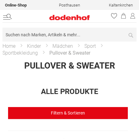
Online-Shop
Posthausen
Kaltenkirchen
Su
Home
Kinder
Mädchen
Sport
Sportbekleidung
Pullover & Sweater
PULLOVER & SWEATER
ALLE PRODUKTE
Filtern & Sortieren