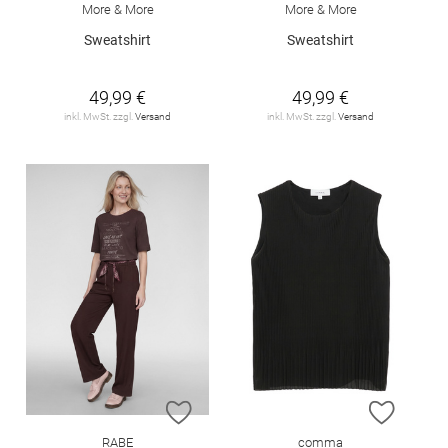
More & More
More & More
Sweatshirt
Sweatshirt
49,99 €
49,99 €
inkl. MwSt. zzgl.
Versand
inkl. MwSt. zzgl.
Versand
ZUR WUNSCHLISTE HINZUFÜGEN
ZUR W
RABE
comma