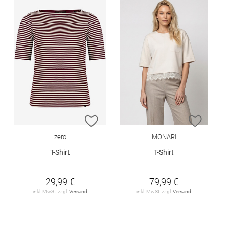
ZUR WUNSCHLISTE HINZUFÜGEN
ZUR W
zero
MONARI
T-Shirt
T-Shirt
29,99 €
79,99 €
inkl. MwSt. zzgl.
Versand
inkl. MwSt. zzgl.
Versand