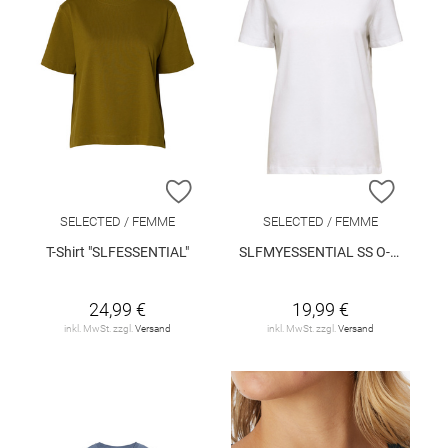
ZUR WUNSCHLISTE HINZUFÜGEN
ZUR W
SELECTED / FEMME
SELECTED / FEMME
T-Shirt "SLFESSENTIAL"
SLFMYESSENTIAL SS O-NECK TEE NOOS
24,99 €
19,99 €
inkl. MwSt. zzgl.
Versand
inkl. MwSt. zzgl.
Versand