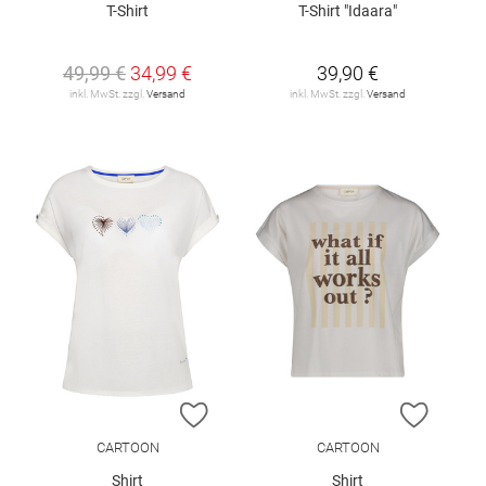
T-Shirt
T-Shirt "Idaara"
49,99 €
34,99 €
39,90 €
inkl. MwSt. zzgl.
Versand
inkl. MwSt. zzgl.
Versand
ZUR WUNSCHLISTE HINZUFÜGEN
ZUR W
CARTOON
CARTOON
Shirt
Shirt