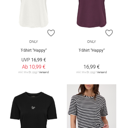
ZUR WUNSCHLISTE HINZUFÜGEN
ZUR W
ONLY
ONLY
T-Shirt "Happy"
T-Shirt "Happy"
UVP
16,99 €
Ab
10,99 €
16,99 €
inkl. MwSt. zzgl.
Versand
inkl. MwSt. zzgl.
Versand