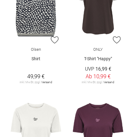
ZUR WUNSCHLISTE HINZUFÜGEN
ZUR W
Olsen
ONLY
Shirt
T-Shirt "Happy"
UVP
16,99 €
49,99 €
Ab
10,99 €
inkl. MwSt. zzgl.
Versand
inkl. MwSt. zzgl.
Versand