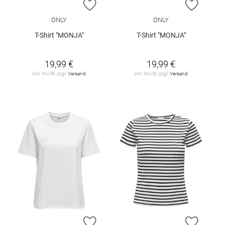
ZUR WUNSCHLISTE HINZUFÜGEN
ZUR W
ONLY
ONLY
T-Shirt "MONJA"
T-Shirt "MONJA"
19,99 €
19,99 €
inkl. MwSt. zzgl.
Versand
inkl. MwSt. zzgl.
Versand
ZUR WUNSCHLISTE HINZUFÜGEN
ZUR W