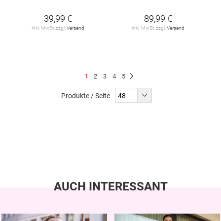
39,99 €
89,99 €
inkl. MwSt. zzgl.
Versand
inkl. MwSt. zzgl.
Versand
Seite
Du
Seite
Seite
Seite
Seite
1
2
3
4
5
Seite
Weiter
liest
Produkte / Seite
gerade
Seite
AUCH INTERESSANT