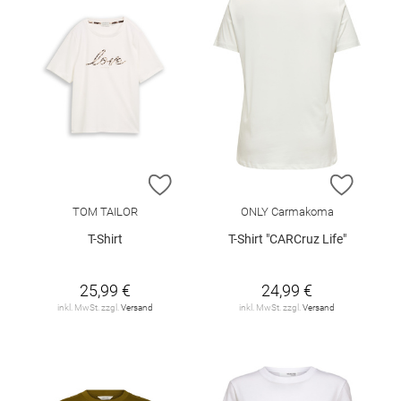
ZUR WUNSCHLISTE HINZUFÜGEN
ZUR W
TOM TAILOR
ONLY Carmakoma
T-Shirt
T-Shirt "CARCruz Life"
25,99 €
24,99 €
inkl. MwSt. zzgl.
Versand
inkl. MwSt. zzgl.
Versand