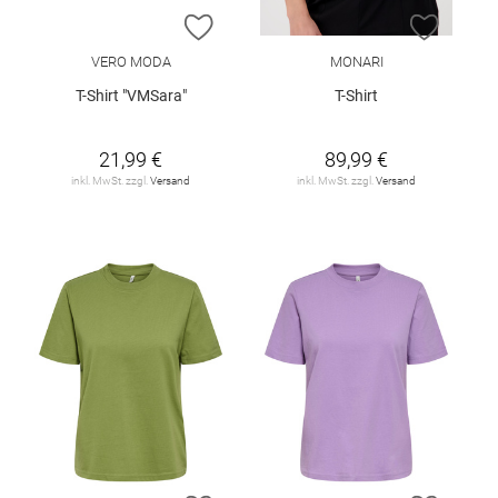
ZUR WUNSCHLISTE HINZUFÜGEN
ZUR W
VERO MODA
MONARI
T-Shirt "VMSara"
T-Shirt
21,99 €
89,99 €
inkl. MwSt. zzgl.
Versand
inkl. MwSt. zzgl.
Versand