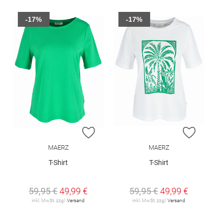
-17%
-17%
ZUR WUNSCHLISTE HINZUFÜGEN
ZUR W
MAERZ
MAERZ
T-Shirt
T-Shirt
59,95 €
49,99 €
59,95 €
49,99 €
inkl. MwSt. zzgl.
Versand
inkl. MwSt. zzgl.
Versand