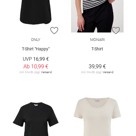
ZUR WUNSCHLISTE HINZUFÜGEN
ZUR W
ONLY
MONARI
T-Shirt "Happy"
T-Shirt
UVP
16,99 €
Ab
10,99 €
39,99 €
inkl. MwSt. zzgl.
Versand
inkl. MwSt. zzgl.
Versand