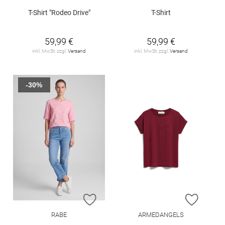
T-Shirt "Rodeo Drive"
T-Shirt
59,99 €
59,99 €
inkl. MwSt. zzgl.
Versand
inkl. MwSt. zzgl.
Versand
-30%
ZUR WUNSCHLISTE HINZUFÜGEN
ZUR W
RABE
ARMEDANGELS