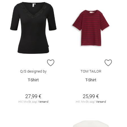
ZUR WUNSCHLISTE HINZUFÜGEN
ZUR W
Q/S designed by
TOM TAILOR
T-Shirt
T-Shirt
27,99 €
25,99 €
inkl. MwSt. zzgl.
Versand
inkl. MwSt. zzgl.
Versand