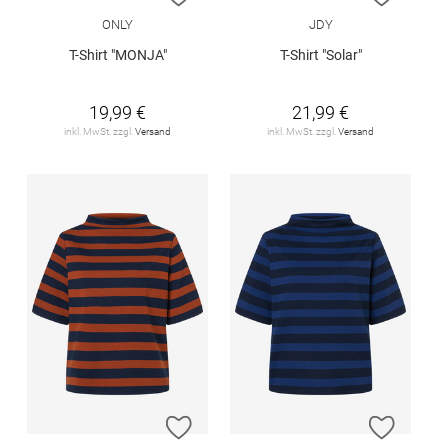
ONLY
JDY
T-Shirt "MONJA"
T-Shirt "Solar"
19,99 €
21,99 €
inkl. MwSt. zzgl.
Versand
inkl. MwSt. zzgl.
Versand
ZUR WUNSCHLISTE HINZUFÜGEN
ZUR W