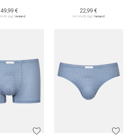
49,99 €
22,99 €
 MwSt. zzgl.
Versand
inkl. MwSt. zzgl.
Versand
E HINZUFÜGEN
ZUR WUNSCHLISTE HINZUFÜGEN
ZUR W