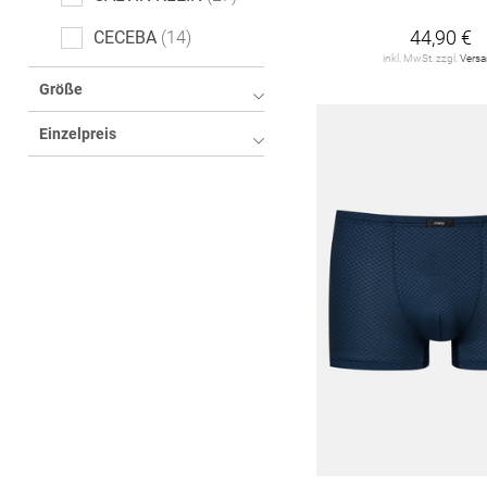
44,90 €
CECEBA
14
inkl. MwSt. zzgl.
Vers
JACK&JONES
3
Größe
MEY
64
Einzelpreis
Polo Ralph Lauren
6
SCHIESSER
122
SNOCKS
5
TOM TAILOR
38
Tommy Hilfiger
18
s. Oliver
16