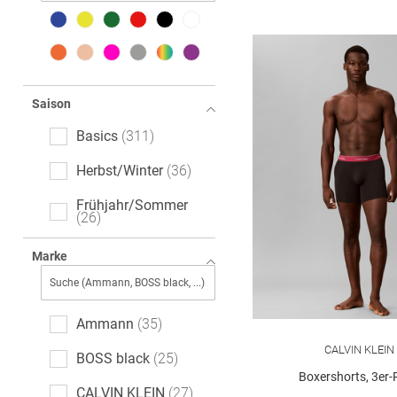
Saison
Basics
311
Herbst/Winter
36
Frühjahr/Sommer
26
Marke
Ammann
35
CALVIN KLEIN
BOSS black
25
Boxershorts, 3er-
CALVIN KLEIN
27