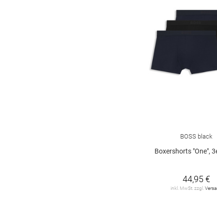
BOSS black
Boxershorts "One", 3
44,95 €
inkl. MwSt. zzgl.
Vers