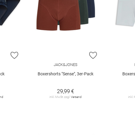
ZUR WUNSCHLISTE HINZUFÜGEN
ZUR WUNSCHLIST
JACK&JONES
ack
Boxershorts "Sense", 3er-Pack
Boxers
29,99 €
and
inkl. MwSt. zzgl.
Versand
inkl.