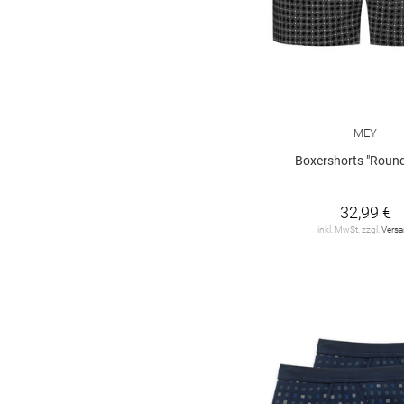
MEY
Boxershorts "Round
32,99 €
inkl. MwSt. zzgl.
Vers