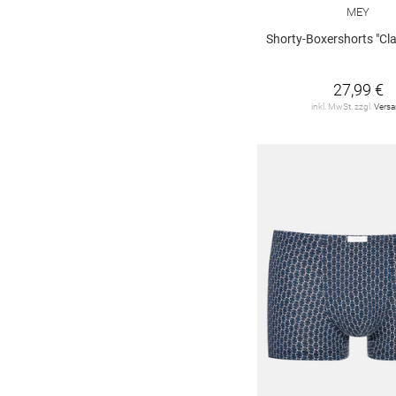
MEY
Shorty-Boxershorts "Cla
27,99 €
inkl. MwSt. zzgl.
Vers