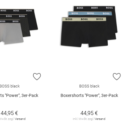
E HINZUFÜGEN
ZUR WUNSCHLISTE HINZUFÜGEN
ZUR W
BOSS black
BOSS black
ts "Power", 3er-Pack
Boxershorts "Power", 3er-Pack
44,95 €
44,95 €
 MwSt. zzgl.
Versand
inkl. MwSt. zzgl.
Versand