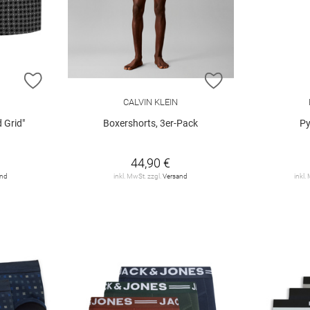
ZUR WUNSCHLISTE HINZUFÜGEN
ZUR WUNSCHLIST
CALVIN KLEIN
 Grid"
Boxershorts, 3er-Pack
Py
44,90 €
and
inkl. MwSt. zzgl.
Versand
inkl.