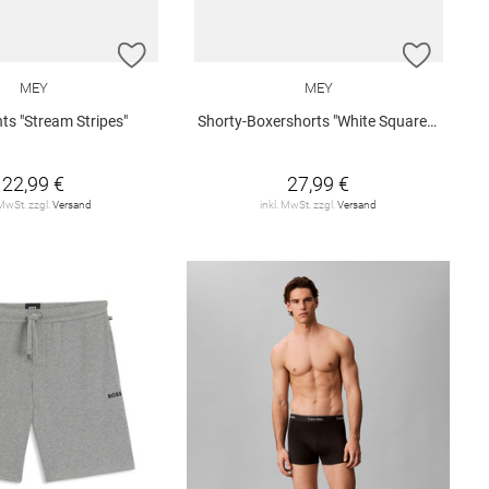
E HINZUFÜGEN
ZUR WUNSCHLISTE HINZUFÜGEN
ZUR W
MEY
MEY
ts "Stream Stripes"
Shorty-Boxershorts "White Squares"
22,99 €
27,99 €
 MwSt. zzgl.
Versand
inkl. MwSt. zzgl.
Versand