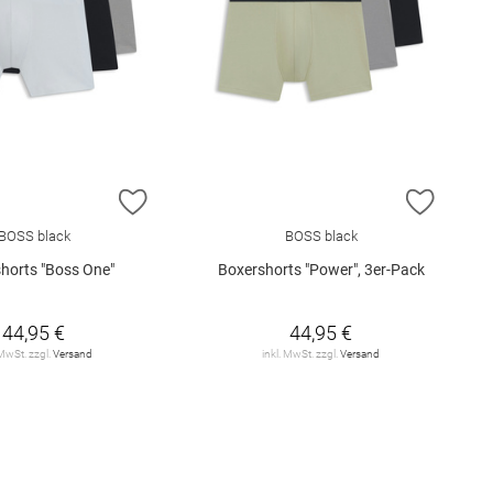
E HINZUFÜGEN
ZUR WUNSCHLISTE HINZUFÜGEN
ZUR W
BOSS black
BOSS black
horts "Boss One"
Boxershorts "Power", 3er-Pack
44,95 €
44,95 €
 MwSt. zzgl.
Versand
inkl. MwSt. zzgl.
Versand