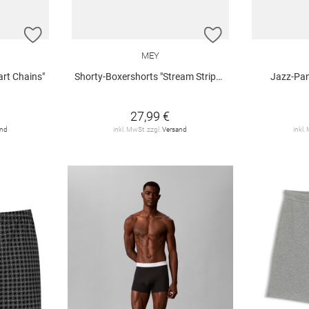
ZUR WUNSCHLISTE HINZUFÜGEN
ZUR WUNSCHLIST
MEY
rt Chains"
Shorty-Boxershorts "Stream Stripes"
Jazz-Pan
27,99 €
and
inkl. MwSt. zzgl.
Versand
inkl.