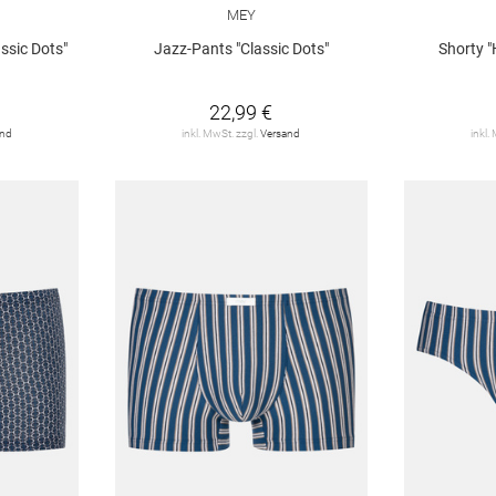
MEY
ssic Dots"
Jazz-Pants "Classic Dots"
Shorty 
22,99 €
and
inkl. MwSt. zzgl.
Versand
inkl.