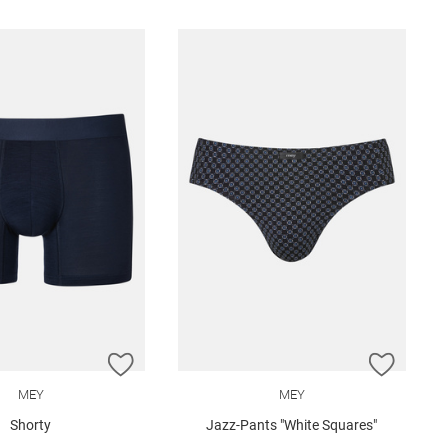
E HINZUFÜGEN
ZUR WUNSCHLISTE HINZUFÜGEN
ZUR W
MEY
MEY
Shorty
Jazz-Pants "White Squares"