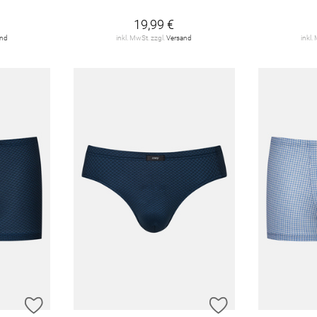
19,99 €
and
inkl. MwSt. zzgl.
Versand
inkl.
ZUR WUNSCHLISTE HINZUFÜGEN
ZUR WUNSCHLIST