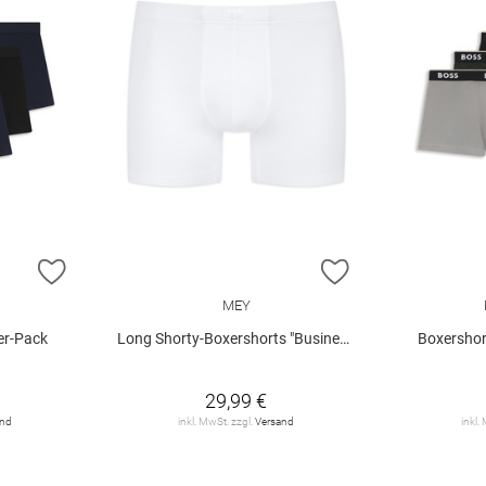
ZUR WUNSCHLISTE HINZUFÜGEN
ZUR WUNSCHLIST
MEY
er-Pack
Long Shorty-Boxershorts "Business Class"
Boxershor
29,99 €
and
inkl. MwSt. zzgl.
Versand
inkl.