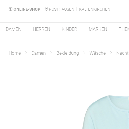
ONLINE-SHOP
POSTHAUSEN
KALTENKIRCHEN
DAMEN
HERREN
KINDER
MARKEN
THE
Home
Damen
Bekleidung
Wäsche
Nacht
Zum
Ende
der
Bildergalerie
springen