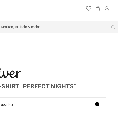
S
SHIRT "PERFECT NIGHTS"
uspunkte
i