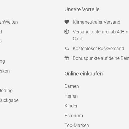
Unsere Vorteile
enWelten
Klimaneutraler Versand
d
Versandkostenfrei ab 49€ 
Card
e
Kostenloser Rückversand
Bonuspunkte auf deine Bes
ung
xikon
Online einkaufen
Damen
ferung
Herren
Rückgabe
Kinder
Premium
Top-Marken