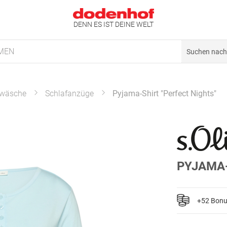
DENN ES IST DEINE WELT
MEN
wäsche
Schlafanzüge
Pyjama-Shirt "Perfect Nights"
PYJAMA-
+52 Bon