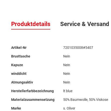
Zum
Anfang
Produktdetails
Service & Versand
der
Bildergalerie
springen
Mehr
Artikel-Nr
7201035008#5407
Informationen
Brusttasche
Nein
Kapuze
Nein
winddicht
Nein
Atmungsaktiv
Nein
Herstellerfarbbezeichnung
lt blue
Materialzusammensetzung
50% Baumwolle, 50% Viskose
Marke
s. Oliver