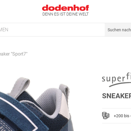
DENN ES IST DEINE WELT
MEN
aker "Sport7"
SNEAKER
+200 bis