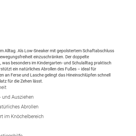
der im Alltag. Als Low-Sneaker mit gepolstertem Schaftabschluss
Bewegungsfreiheit einzuschränken. Der doppelte
n, was besonders im Kindergarten- und Schulalltag praktisch
erstützt ein natürliches Abrollen des Fußes – ideal für
fen an Ferse und Lasche gelingt das Hineinschlüpfen schnell
tz für die Zehen lässt.
eit
n- und Ausziehen
natürliches Abrollen
rt im Knöchelbereich
stiegshilfe