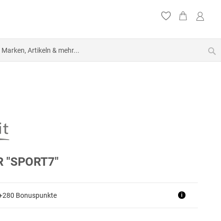
S
 "SPORT7"
 +280 Bonuspunkte
i