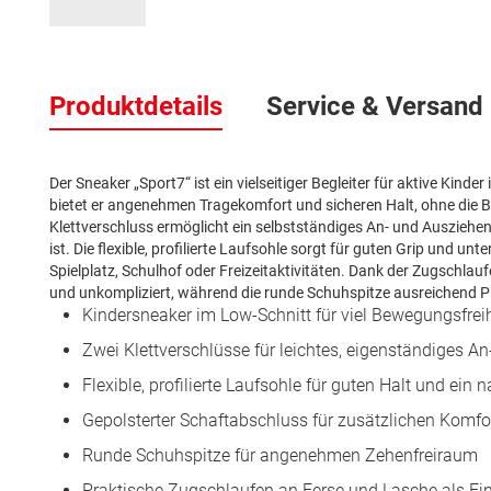
Zum
Anfang
Produktdetails
Service & Versand
der
Bildergalerie
springen
Der Sneaker „Sport7“ ist ein vielseitiger Begleiter für aktive Kin
bietet er angenehmen Tragekomfort und sicheren Halt, ohne die 
Klettverschluss ermöglicht ein selbstständiges An- und Ausziehe
ist. Die flexible, profilierte Laufsohle sorgt für guten Grip und unt
Spielplatz, Schulhof oder Freizeitaktivitäten. Dank der Zugschlau
und unkompliziert, während die runde Schuhspitze ausreichend Pla
Kindersneaker im Low-Schnitt für viel Bewegungsfreih
Zwei Klettverschlüsse für leichtes, eigenständiges A
Flexible, profilierte Laufsohle für guten Halt und ein 
Gepolsterter Schaftabschluss für zusätzlichen Komfo
Runde Schuhspitze für angenehmen Zehenfreiraum
Praktische Zugschlaufen an Ferse und Lasche als Ein