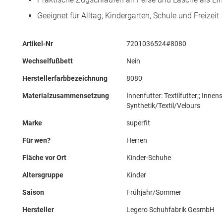
Geeignet für Alltag, Kindergarten, Schule und Freizeit
Mehr
Artikel-Nr
7201036524#8080
Informationen
Wechselfußbett
Nein
Herstellerfarbbezeichnung
8080
Materialzusammensetzung
Innenfutter: Textilfutter;; Inne
Synthetik/Textil/Velours
Marke
superfit
Für wen?
Herren
Fläche vor Ort
Kinder-Schuhe
Altersgruppe
Kinder
Saison
Frühjahr/Sommer
Hersteller
Legero Schuhfabrik GesmbH