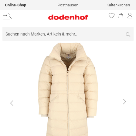
Online-Shop
Posthausen
Kaltenkirchen
Su
Zum
Ende
der
Bildergalerie
springen