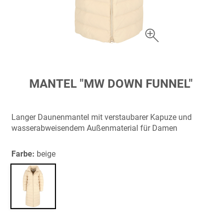
Zum
MANTEL "MW DOWN FUNNEL"
Anfang
der
Bildergalerie
Langer Daunenmantel mit verstaubarer Kapuze und
springen
wasserabweisendem Außenmaterial für Damen
Farbe:
beige