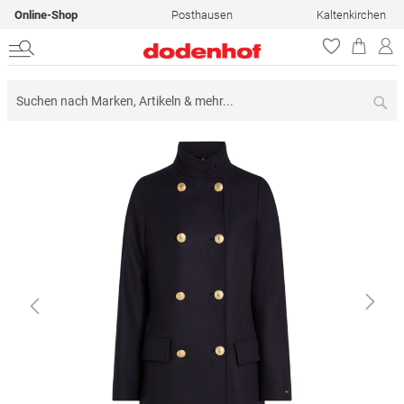
Online-Shop
Posthausen
Kaltenkirchen
Su
Zum
Ende
der
Bildergalerie
springen