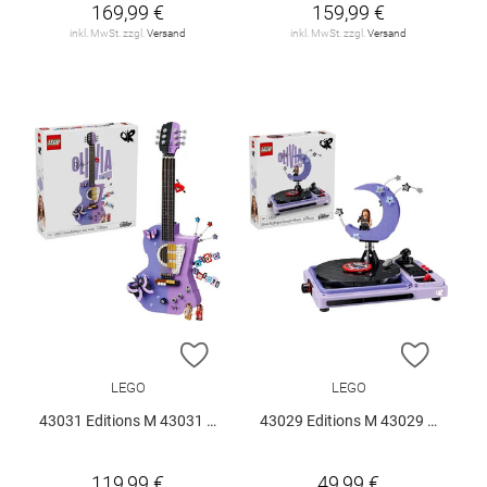
169,99 €
159,99 €
inkl. MwSt. zzgl.
Versand
inkl. MwSt. zzgl.
Versand
ZUR WUNSCHLISTE HINZUFÜGEN
ZUR W
LEGO
LEGO
43031 Editions M 43031 V29
43029 Editions M 43029 V29
119,99 €
49,99 €