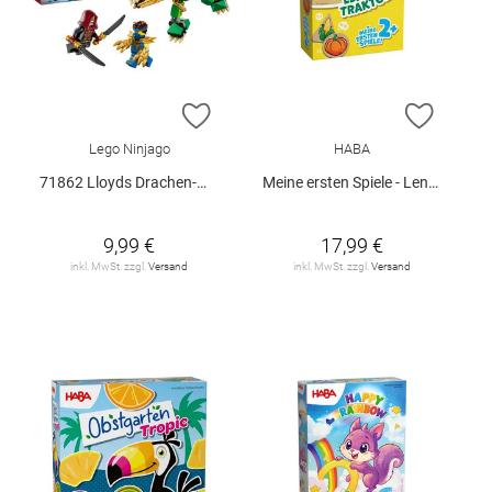
ZUR WUNSCHLISTE HINZUFÜGEN
ZUR W
Lego Ninjago
HABA
71862 Lloyds Drachen-Mech Battle Set V29
Meine ersten Spiele - Lennys Traktor
9,99 €
17,99 €
inkl. MwSt. zzgl.
Versand
inkl. MwSt. zzgl.
Versand