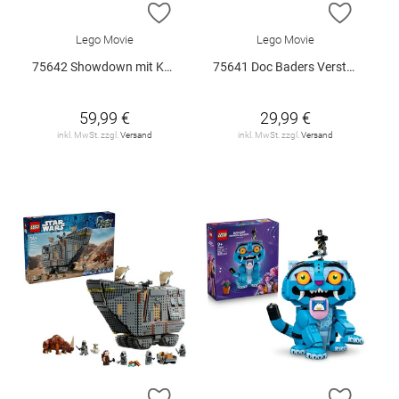
ZUR WUNSCHLISTE HINZUFÜGEN
ZUR W
Lego Movie
Lego Movie
75642 Showdown mit Kapitän Smoker V29
75641 Doc Baders Versteck V29
59,99 €
29,99 €
inkl. MwSt. zzgl.
Versand
inkl. MwSt. zzgl.
Versand
ZUR WUNSCHLISTE HINZUFÜGEN
ZUR W