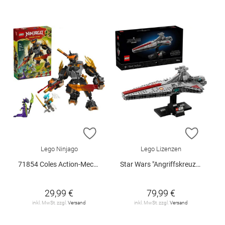
ZUR WUNSCHLISTE HINZUFÜGEN
ZUR W
Lego Ninjago
Lego Lizenzen
71854 Coles Action-Mech und Drache.. V29
Star Wars "Angriffskreuzer der Venator-Klasse", 75441
29,99 €
79,99 €
inkl. MwSt. zzgl.
Versand
inkl. MwSt. zzgl.
Versand