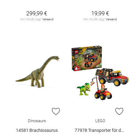
299,99 €
19,99 €
inkl. MwSt. zzgl.
Versand
inkl. MwSt. zzgl.
Versand
ZUR WUNSCHLISTE HINZUFÜGEN
ZUR W
Dinosaurs
LEGO
14581 Brachiosaurus
77978 Transporter für den Jungen T.. V29