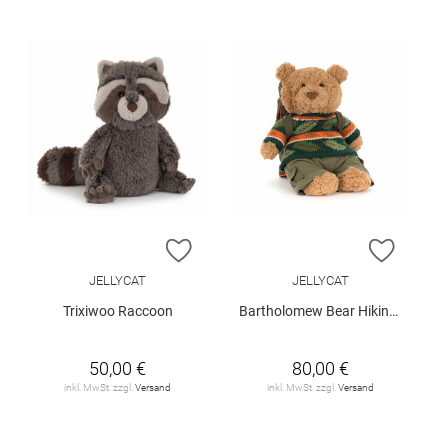
ZUR WUNSCHLISTE HINZUFÜGEN
ZUR W
JELLYCAT
JELLYCAT
Trixiwoo Raccoon
Bartholomew Bear Hiking Outfit
50,00 €
80,00 €
inkl. MwSt. zzgl.
Versand
inkl. MwSt. zzgl.
Versand