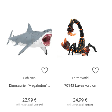
ZUR WUNSCHLISTE HINZUFÜGEN
ZUR W
Schleich
Farm World
Dinosaurier "Megalodon", Schleich
70142 Lavaskorpion
22,99 €
24,99 €
inkl. MwSt. zzgl.
Versand
inkl. MwSt. zzgl.
Versand