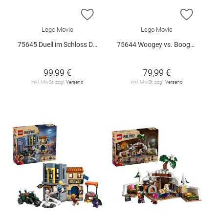
ZUR WUNSCHLISTE HINZUFÜGEN
ZUR W
Lego Movie
Lego Movie
75645 Duell im Schloss Drumm V29
75644 Woogey vs. Boogey Riesen a.. V29
99,99 €
79,99 €
inkl. MwSt. zzgl.
Versand
inkl. MwSt. zzgl.
Versand