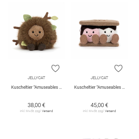
ZUR WUNSCHLISTE HINZUFÜGEN
ZUR W
JELLYCAT
JELLYCAT
Kuscheltier "Amuseables Mulshi Woodland Floor"
Kuscheltier "Amuseables S'mores"
38,00 €
45,00 €
inkl. MwSt. zzgl.
Versand
inkl. MwSt. zzgl.
Versand