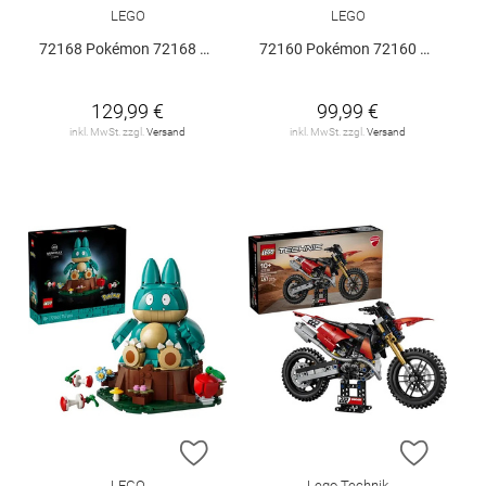
LEGO
LEGO
72168 Pokémon 72168 V29
72160 Pokémon 72160 V29
129,99 €
99,99 €
inkl. MwSt. zzgl.
Versand
inkl. MwSt. zzgl.
Versand
ZUR WUNSCHLISTE HINZUFÜGEN
ZUR W
LEGO
Lego Technik