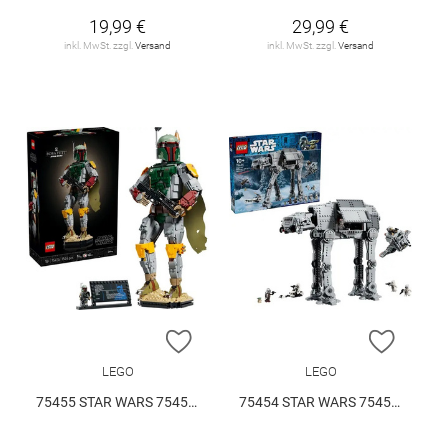
19,99 €
29,99 €
inkl. MwSt. zzgl.
Versand
inkl. MwSt. zzgl.
Versand
ZUR WUNSCHLISTE HINZUFÜGEN
ZUR W
LEGO
LEGO
75455 STAR WARS 75455 V29
75454 STAR WARS 75454 V29