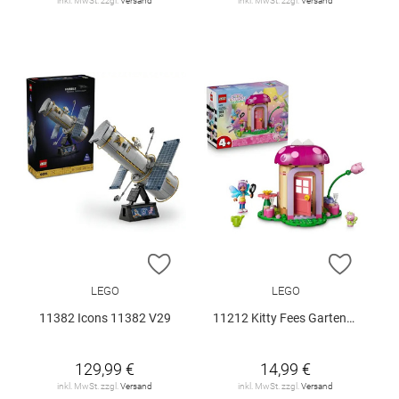
inkl. MwSt. zzgl.
Versand
inkl. MwSt. zzgl.
Versand
ZUR WUNSCHLISTE HINZUFÜGEN
ZUR W
LEGO
LEGO
11382 Icons 11382 V29
11212 Kitty Fees Gartenhaus V29
129,99 €
14,99 €
inkl. MwSt. zzgl.
Versand
inkl. MwSt. zzgl.
Versand