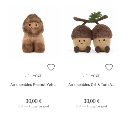
ZUR WUNSCHLISTE HINZUFÜGEN
ZUR W
JELLYCAT
JELLYCAT
Amuseables Peanut Yeti Outfit
Amuseables Ort & Tum Acorns
30,00 €
38,00 €
inkl. MwSt. zzgl.
Versand
inkl. MwSt. zzgl.
Versand