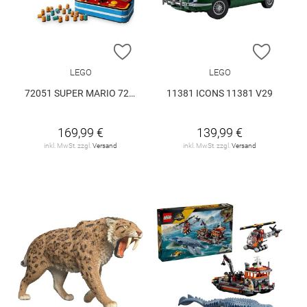
ZUR WUNSCHLISTE HINZUFÜGEN
ZUR W
LEGO
LEGO
72051 SUPER MARIO 72051 V29
11381 ICONS 11381 V29
169,99 €
139,99 €
inkl. MwSt. zzgl.
Versand
inkl. MwSt. zzgl.
Versand