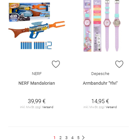
ZUR WUNSCHLISTE HINZUFÜGEN
ZUR W
NERF
Depesche
NERF Mandalorian
Armbanduhr "Ylvi"
39,99 €
14,95 €
inkl. MwSt. zzgl.
Versand
inkl. MwSt. zzgl.
Versand
Seite
Du
Seite
Seite
Seite
Seite
1
2
3
4
5
Seite
Weiter