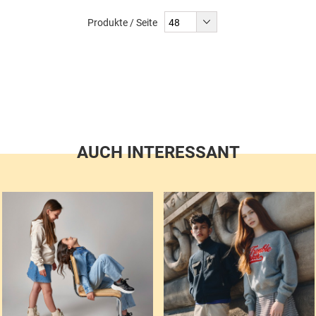
liest
Produkte / Seite
gerade
Seite
AUCH INTERESSANT