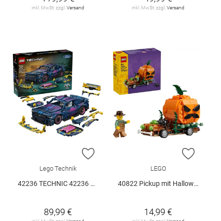
inkl. MwSt. zzgl.
Versand
inkl. MwSt. zzgl.
Versand
ZUR WUNSCHLISTE HINZUFÜGEN
ZUR W
Lego Technik
LEGO
42236 TECHNIC 42236 V29
40822 Pickup mit Halloweenkürbis V29
89,99 €
14,99 €