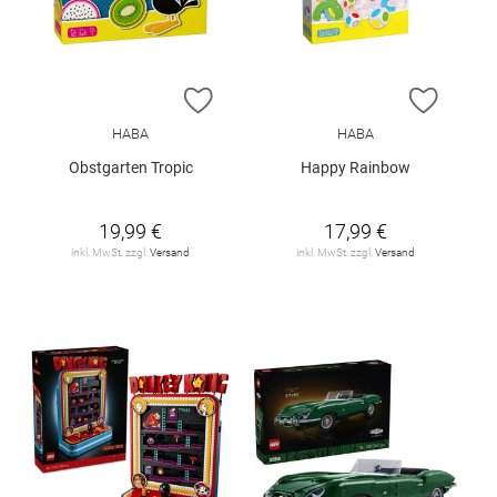
ZUR WUNSCHLISTE HINZUFÜGEN
ZUR W
HABA
HABA
Obstgarten Tropic
Happy Rainbow
19,99 €
17,99 €
inkl. MwSt. zzgl.
Versand
inkl. MwSt. zzgl.
Versand