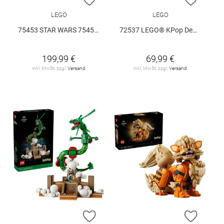
LEGO
LEGO
75453 STAR WARS 75453 V29
72537 LEGO® KPop Demon Hunters 72537 V29
199,99 €
69,99 €
inkl. MwSt. zzgl.
Versand
inkl. MwSt. zzgl.
Versand
ZUR WUNSCHLISTE HINZUFÜGEN
ZUR W