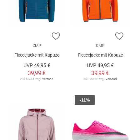
ZUR WUNSCHLISTE HINZUFÜGEN
ZUR W
CMP
CMP
Fleecejacke mit Kapuze
Fleecejacke mit Kapuze
UVP
49,95 €
UVP
49,95 €
39,99 €
39,99 €
inkl. MwSt. zzgl.
Versand
inkl. MwSt. zzgl.
Versand
-11%