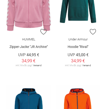
ZUR WUNSCHLISTE HINZUFÜGEN
ZUR W
HUMMEL
Under Armour
Zipper-Jacke "JR Archive"
Hoodie "Rival"
UVP
44,95 €
UVP
45,00 €
34,99 €
34,99 €
inkl. MwSt. zzgl.
Versand
inkl. MwSt. zzgl.
Versand