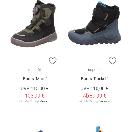
ZUR WUNSCHLISTE HINZUFÜGEN
ZUR W
superfit
superfit
Boots "Mars"
Boots "Rocket"
UVP
115,00 €
UVP
110,00 €
103,99 €
Ab
89,99 €
inkl. MwSt. zzgl.
Versand
inkl. MwSt. zzgl.
Versand