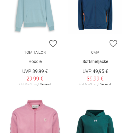
ZUR WUNSCHLISTE HINZUFÜGEN
ZUR W
TOM TAILOR
CMP
Hoodie
Softshelljacke
UVP
39,99 €
UVP
49,95 €
29,99 €
39,99 €
inkl. MwSt. zzgl.
Versand
inkl. MwSt. zzgl.
Versand