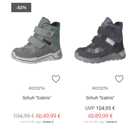
-52%
ZUR WUNSCHLISTE HINZUFÜGEN
ZUR W
RICOSTA
RICOSTA
Schuh "Gabris"
Schuh "Gabris"
UVP
104,95 €
104,95 €
Ab
49,99 €
Ab
89,99 €
inkl. MwSt. zzgl.
Versand
inkl. MwSt. zzgl.
Versand