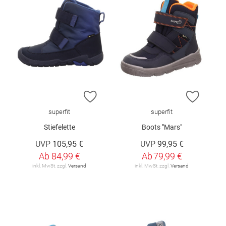
ZUR WUNSCHLISTE HINZUFÜGEN
ZUR W
superfit
superfit
Stiefelette
Boots "Mars"
UVP
105,95 €
UVP
99,95 €
Ab
84,99 €
Ab
79,99 €
inkl. MwSt. zzgl.
Versand
inkl. MwSt. zzgl.
Versand