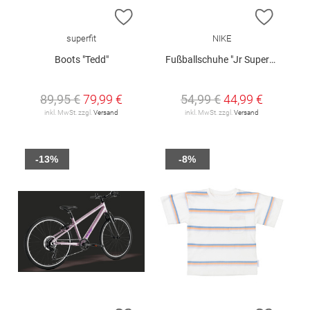
ZUR WUNSCHLISTE HINZUFÜGEN
ZUR W
superfit
NIKE
Boots "Tedd"
Fußballschuhe "Jr Superfly 11 Club"
89,95 €
79,99 €
54,99 €
44,99 €
inkl. MwSt. zzgl.
Versand
inkl. MwSt. zzgl.
Versand
-13%
-8%