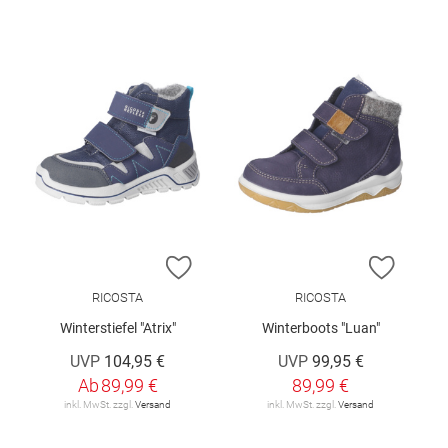
ZUR WUNSCHLISTE HINZUFÜGEN
ZUR W
RICOSTA
RICOSTA
Winterstiefel "Atrix"
Winterboots "Luan"
UVP
104,95 €
UVP
99,95 €
Ab
89,99 €
89,99 €
inkl. MwSt. zzgl.
Versand
inkl. MwSt. zzgl.
Versand