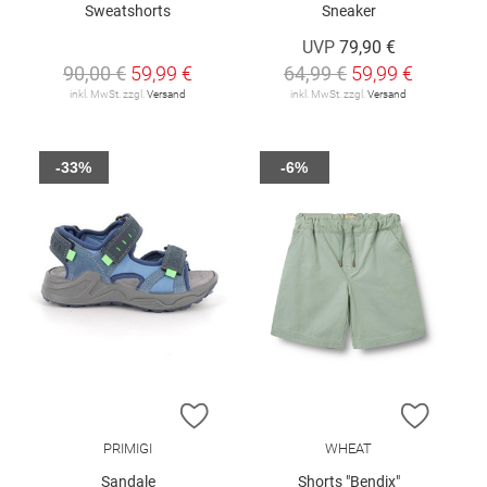
Sweatshorts
Sneaker
UVP
79,90 €
90,00 €
59,99 €
64,99 €
59,99 €
inkl. MwSt. zzgl.
Versand
inkl. MwSt. zzgl.
Versand
-33%
-6%
ZUR WUNSCHLISTE HINZUFÜGEN
ZUR W
PRIMIGI
WHEAT
Sandale
Shorts "Bendix"