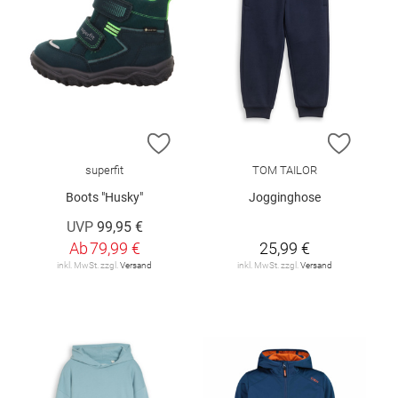
ZUR WUNSCHLISTE HINZUFÜGEN
ZUR W
superfit
TOM TAILOR
Boots "Husky"
Jogginghose
UVP
99,95 €
Ab
79,99 €
25,99 €
inkl. MwSt. zzgl.
Versand
inkl. MwSt. zzgl.
Versand