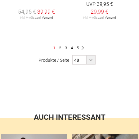
UVP
39,95 €
54,95 €
39,99 €
29,99 €
inkl. MwSt. zzgl.
Versand
inkl. MwSt. zzgl.
Versand
Seite
Du
Seite
Seite
Seite
Seite
1
2
3
4
5
Seite
Weiter
liest
Produkte / Seite
gerade
Seite
AUCH INTERESSANT