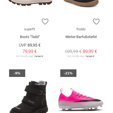
ZUR WUNSCHLISTE HINZUFÜGEN
ZUR W
superfit
froddo
Boots "Tedd"
Winter-Barfußstiefel
UVP
89,95 €
79,99 €
109,99 €
89,99 €
inkl. MwSt. zzgl.
Versand
inkl. MwSt. zzgl.
Versand
-9%
-21%