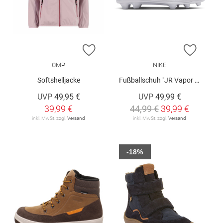
ZUR WUNSCHLISTE HINZUFÜGEN
ZUR W
CMP
NIKE
Softshelljacke
Fußballschuh "JR Vapor 17 Club FG/MG"
UVP
49,95 €
UVP
49,99 €
39,99 €
44,99 €
39,99 €
inkl. MwSt. zzgl.
Versand
inkl. MwSt. zzgl.
Versand
-18%