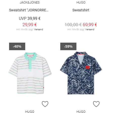
JACK&JONES
HUGO
Sweatshirt "JORNORREBRO"
Sweatshirt
UVP
39,99 €
29,99 €
100,00 €
69,99 €
inkl. MwSt. zzgl.
Versand
inkl. MwSt. zzgl.
Versand
-40%
-59%
ZUR WUNSCHLISTE HINZUFÜGEN
ZUR W
HUGO
HUGO