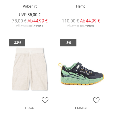
Poloshirt
Hemd
UVP
85,00 €
75,00 €
Ab
44,99 €
110,00 €
Ab
44,99 €
inkl. MwSt. zzgl.
Versand
inkl. MwSt. zzgl.
Versand
-33%
-8%
ZUR WUNSCHLISTE HINZUFÜGEN
ZUR W
HUGO
PRIMIGI