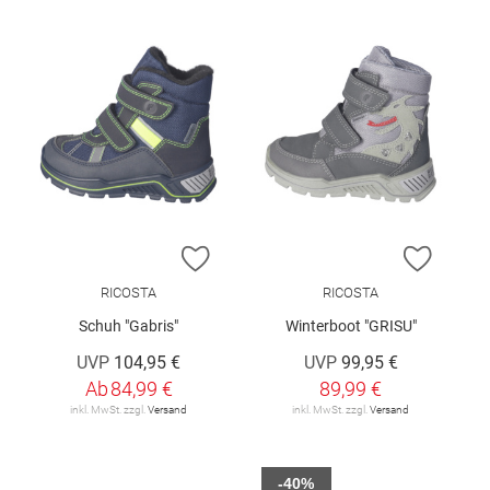
ZUR WUNSCHLISTE HINZUFÜGEN
ZUR W
RICOSTA
RICOSTA
Schuh "Gabris"
Winterboot "GRISU"
UVP
104,95 €
UVP
99,95 €
Ab
84,99 €
89,99 €
inkl. MwSt. zzgl.
Versand
inkl. MwSt. zzgl.
Versand
-40%