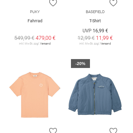
ZUR WUNSCHLISTE HINZUFÜGEN
ZUR W
PUKY
BASEFIELD
Fahrrad
T-Shirt
UVP
16,99 €
549,99 €
479,00 €
12,99 €
11,99 €
inkl. MwSt. zzgl.
Versand
inkl. MwSt. zzgl.
Versand
-20%
ZUR WUNSCHLISTE HINZUFÜGEN
ZUR W