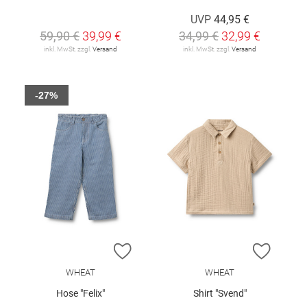
UVP
44,95 €
59,90 €
39,99 €
34,99 €
32,99 €
inkl. MwSt. zzgl.
Versand
inkl. MwSt. zzgl.
Versand
-27%
ZUR WUNSCHLISTE HINZUFÜGEN
ZUR W
WHEAT
WHEAT
Hose "Felix"
Shirt "Svend"