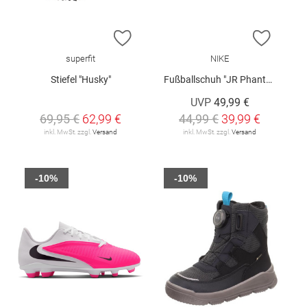
ZUR WUNSCHLISTE HINZUFÜGEN
ZUR W
superfit
NIKE
Stiefel "Husky"
Fußballschuh "JR Phantom 6 Low Club"
UVP
49,99 €
69,95 €
62,99 €
44,99 €
39,99 €
inkl. MwSt. zzgl.
Versand
inkl. MwSt. zzgl.
Versand
-10%
-10%