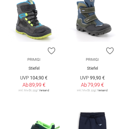
ZUR WUNSCHLISTE HINZUFÜGEN
ZUR W
PRIMIGI
PRIMIGI
Stiefel
Stiefel
UVP
104,90 €
UVP
99,90 €
Ab
89,99 €
Ab
79,99 €
inkl. MwSt. zzgl.
Versand
inkl. MwSt. zzgl.
Versand