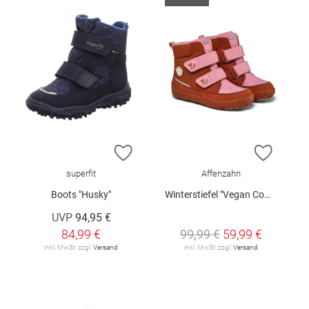
ZUR WUNSCHLISTE HINZUFÜGEN
ZUR W
superfit
Affenzahn
Boots "Husky"
Winterstiefel "Vegan Comfy"
UVP
94,95 €
84,99 €
99,99 €
59,99 €
inkl. MwSt. zzgl.
Versand
inkl. MwSt. zzgl.
Versand