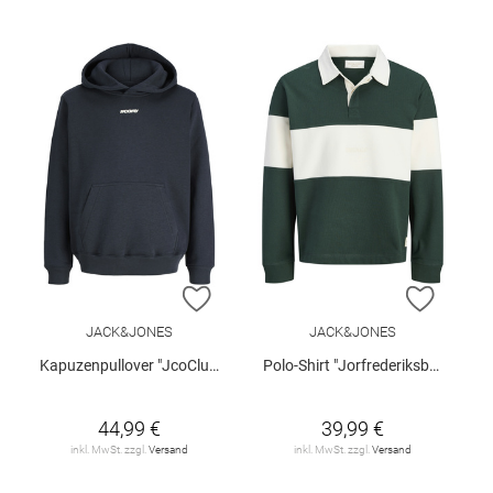
ZUR WUNSCHLISTE HINZUFÜGEN
ZUR W
JACK&JONES
JACK&JONES
Kapuzenpullover "JcoClub"
Polo-Shirt "Jorfrederiksberg"
44,99 €
39,99 €
inkl. MwSt. zzgl.
Versand
inkl. MwSt. zzgl.
Versand