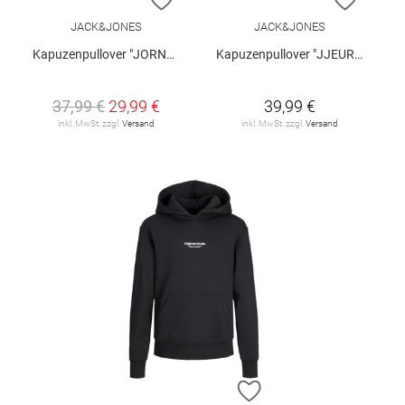
JACK&JONES
JACK&JONES
Kapuzenpullover "JORNORREBRO"
Kapuzenpullover "JJEURBAN"
37,99 €
29,99 €
39,99 €
inkl. MwSt. zzgl.
Versand
inkl. MwSt. zzgl.
Versand
ZUR WUNSCHLISTE H