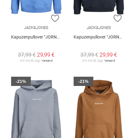
ZUR WUNSCHLISTE HINZUFÜGEN
ZUR W
JACK&JONES
JACK&JONES
Kapuzenpullover "JORNORREBRO"
Kapuzenpullover "JORNORREBRO"
37,99 €
29,99 €
37,99 €
29,99 €
inkl. MwSt. zzgl.
Versand
inkl. MwSt. zzgl.
Versand
-21%
-21%