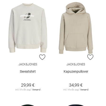
ZUR WUNSCHLISTE HINZUFÜGEN
ZUR W
JACK&JONES
JACK&JONES
Sweatshirt
Kapuzenpullover
29,99 €
34,99 €
inkl. MwSt. zzgl.
Versand
inkl. MwSt. zzgl.
Versand