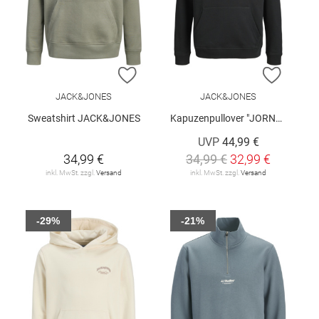
ZUR WUNSCHLISTE HINZUFÜGEN
ZUR W
JACK&JONES
JACK&JONES
Sweatshirt JACK&JONES
Kapuzenpullover "JORNORREBRO"
UVP
44,99 €
34,99 €
34,99 €
32,99 €
inkl. MwSt. zzgl.
Versand
inkl. MwSt. zzgl.
Versand
-29%
-21%