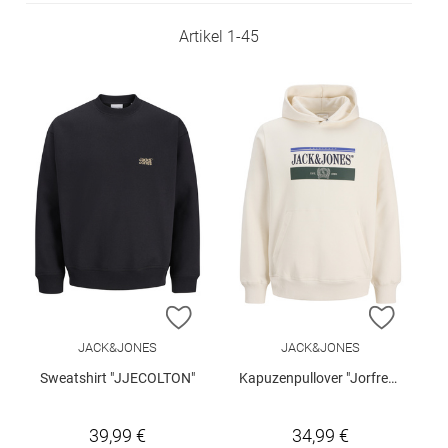
Artikel
1
-
45
ZUR WUNSCHLISTE HINZUFÜGEN
ZUR W
JACK&JONES
JACK&JONES
Sweatshirt "JJECOLTON"
Kapuzenpullover "Jorfrederiksberg"
39,99 €
34,99 €