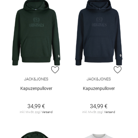
ZUR WUNSCHLISTE HINZUFÜGEN
ZUR W
JACK&JONES
JACK&JONES
Kapuzenpullover
Kapuzenpullover
34,99 €
34,99 €
inkl. MwSt. zzgl.
Versand
inkl. MwSt. zzgl.
Versand