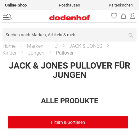
Online-Shop
Posthausen
Kaltenkirchen
Su
Home
Marken
J
JACK & JONES
Kinder
Jungen
Pullover
JACK & JONES PULLOVER FÜR
JUNGEN
ALLE PRODUKTE
Filtern & Sortieren