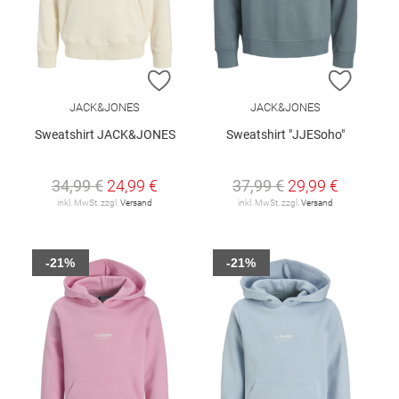
ZUR WUNSCHLISTE HINZUFÜGEN
ZUR W
JACK&JONES
JACK&JONES
Sweatshirt JACK&JONES
Sweatshirt "JJESoho"
34,99 €
24,99 €
37,99 €
29,99 €
inkl. MwSt. zzgl.
Versand
inkl. MwSt. zzgl.
Versand
-21%
-21%