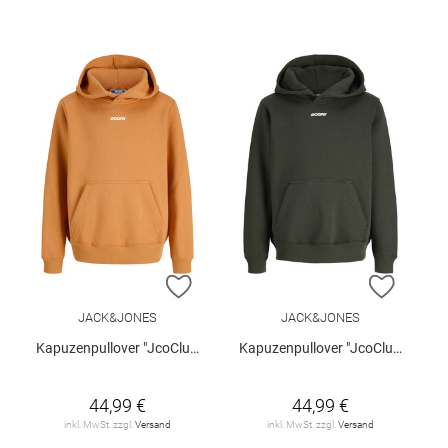
ZUR WUNSCHLISTE HINZUFÜGEN
ZUR W
JACK&JONES
JACK&JONES
Kapuzenpullover "JcoClub"
Kapuzenpullover "JcoClub"
44,99 €
44,99 €
inkl. MwSt. zzgl.
Versand
inkl. MwSt. zzgl.
Versand