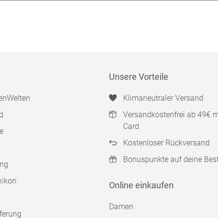
Unsere Vorteile
enWelten
Klimaneutraler Versand
d
Versandkostenfrei ab 49€ 
Card
e
Kostenloser Rückversand
Bonuspunkte auf deine Bes
ung
xikon
Online einkaufen
Damen
ferung