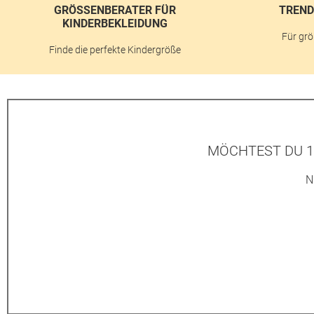
GRÖSSENBERATER FÜR K
TREND
INDERBEKLEIDUNG
Für grö
Finde die perfekte Kindergröße
MÖCHTEST DU 1
N