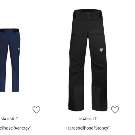
E HINZUFÜGEN
ZUR WUNSCHLISTE HINZUFÜGEN
ZUR W
MAMMUT
MAMMUT
ellhose "Aenergy"
Hardshellhose "Stoney"