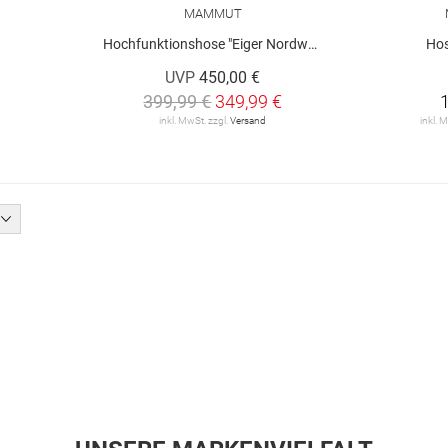
MAMMUT
Hochfunktionshose "Eiger Nordwand"
Hos
UVP
450,00 €
399,99 €
349,99 €
inkl. MwSt. zzgl.
Versand
inkl. 