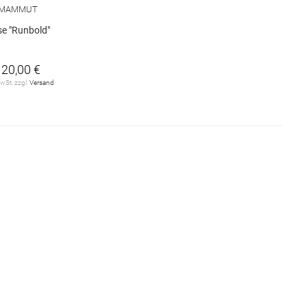
MAMMUT
e "Runbold"
120,00 €
MwSt. zzgl.
Versand