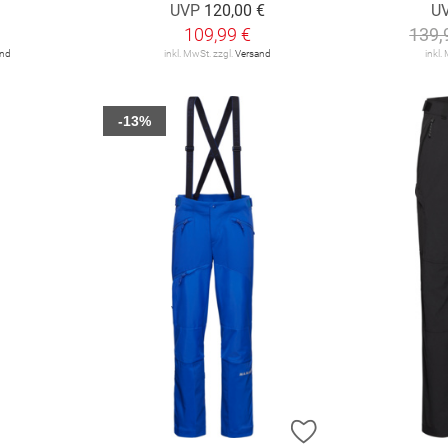
UVP
120,00 €
U
109,99 €
139,
and
inkl. MwSt. zzgl.
Versand
inkl.
-13%
ZUR WUNSCHLIST