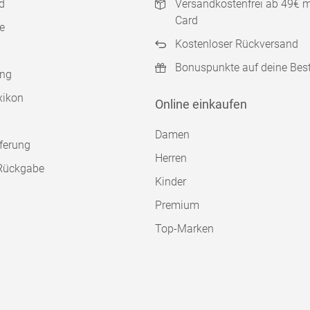
d
Versandkostenfrei ab 49€ 
Card
e
Kostenloser Rückversand
Bonuspunkte auf deine Bes
ung
xikon
Online einkaufen
Damen
ferung
Herren
Rückgabe
Kinder
Premium
Top-Marken