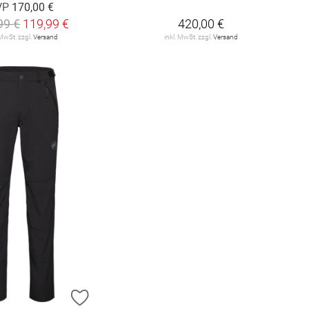
VP
170,00 €
99 €
119,99 €
420,00 €
 MwSt. zzgl.
Versand
inkl. MwSt. zzgl.
Versand
E HINZUFÜGEN
ZUR WUNSCHLISTE HINZUFÜGEN