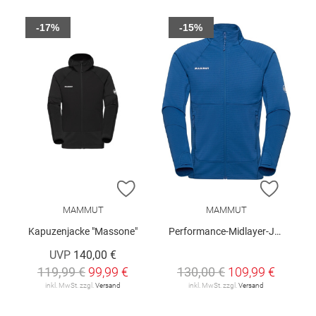
-17%
-15%
ZUR WUNSCHLISTE HINZUFÜGEN
ZUR W
MAMMUT
MAMMUT
Kapuzenjacke "Massone"
Performance-Midlayer-Jacke "Taiss"
UVP
140,00 €
119,99 €
99,99 €
130,00 €
109,99 €
inkl. MwSt. zzgl.
Versand
inkl. MwSt. zzgl.
Versand