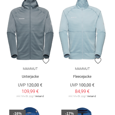
ZUR WUNSCHLISTE HINZUFÜGEN
ZUR W
MAMMUT
MAMMUT
Unterjacke
Fleecejacke
UVP
120,00 €
UVP
100,00 €
109,99 €
84,99 €
inkl. MwSt. zzgl.
Versand
inkl. MwSt. zzgl.
Versand
-16%
-17%