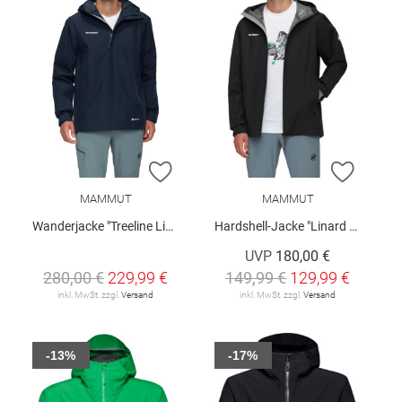
ZUR WUNSCHLISTE HINZUFÜGEN
ZUR W
MAMMUT
MAMMUT
Wanderjacke "Treeline Light HS"
Hardshell-Jacke "Linard Light"
UVP
180,00 €
280,00 €
229,99 €
149,99 €
129,99 €
inkl. MwSt. zzgl.
Versand
inkl. MwSt. zzgl.
Versand
-13%
-17%