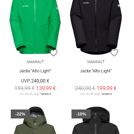
ZUR WUNSCHLISTE HINZUFÜGEN
ZUR W
MAMMUT
MAMMUT
Jacke "Alto Light"
Jacke "Alto Light"
UVP
240,00 €
159,99 €
139,99 €
240,00 €
199,99 €
inkl. MwSt. zzgl.
Versand
inkl. MwSt. zzgl.
Versand
-22%
-10%