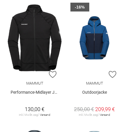
-16%
ZUR WUNSCHLISTE HINZUFÜGEN
ZUR W
MAMMUT
MAMMUT
Performance-Midlayer Jacke "Taiss"
Outdoorjacke
130,00 €
250,00 €
209,99 €
inkl. MwSt. zzgl.
Versand
inkl. MwSt. zzgl.
Versand