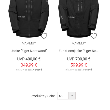
ZUR WUNSCHLISTE HINZUFÜGEN
ZUR W
MAMMUT
MAMMUT
Jacke "Eiger Nordwand"
Funktionsjacke "Eiger Nordwand"
UVP
400,00 €
UVP
700,00 €
349,99 €
599,99 €
inkl. MwSt. zzgl.
Versand
inkl. MwSt. zzgl.
Versand
Produkte / Seite