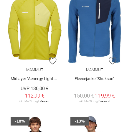
ZUR WUNSCHLISTE HINZUFÜGEN
ZUR W
MAMMUT
MAMMUT
Midlayer "Aenergy Light ML Hood"
Fleecejacke "Shuksan"
UVP
130,00 €
112,99 €
150,00 €
119,99 €
inkl. MwSt. zzgl.
Versand
inkl. MwSt. zzgl.
Versand
-18%
-13%