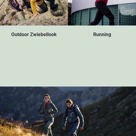
Outdoor Zwiebellook
Running
Wer gerne an der frischen
Dein komplettes Laufoutfit
Luft unterwegs ist, sollte
für jedes Wetter. Entdecke
auf den praktischen
alle wichtigen Elemente
Zwiebellook setzen – hier
für einen perfekt
sind einige Tipps, damit du
vorbereiteten Lauf.
weder frierst noch
schwitzt.