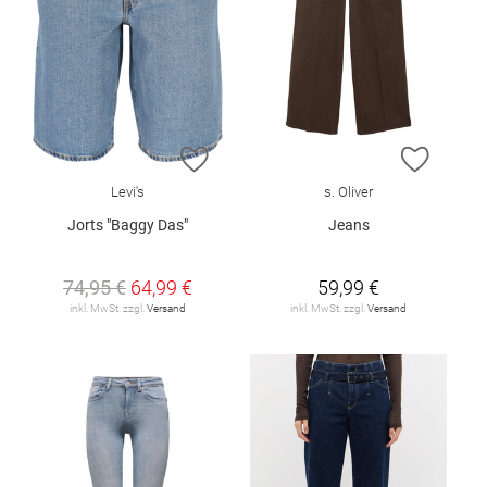
ZUR WUNSCHLISTE HINZUFÜGEN
ZUR W
Levi's
s. Oliver
Jorts "Baggy Das"
Jeans
74,95 €
64,99 €
59,99 €
inkl. MwSt. zzgl.
Versand
inkl. MwSt. zzgl.
Versand