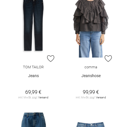
ZUR WUNSCHLISTE HINZUFÜGEN
ZUR W
TOM TAILOR
comma
Jeans
Jeanshose
69,99 €
99,99 €
inkl. MwSt. zzgl.
Versand
inkl. MwSt. zzgl.
Versand