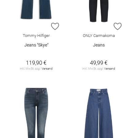
ZUR WUNSCHLISTE HINZUFÜGEN
ZUR W
Tommy Hilfiger
ONLY Carmakoma
Jeans "Skye"
Jeans
119,90 €
49,99 €
inkl. MwSt. zzgl.
Versand
inkl. MwSt. zzgl.
Versand