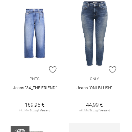
ZUR WUNSCHLISTE HINZUFÜGEN
ZUR W
PNTS
ONLY
Jeans "34_THE FRIEND"
Jeans "ONLBLUSH"
169,95 €
44,99 €
inkl. MwSt. zzgl.
Versand
inkl. MwSt. zzgl.
Versand
-29%