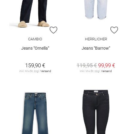
ZUR WUNSCHLISTE HINZUFÜGEN
ZUR W
CAMBIO
HERRLICHER
Jeans "Ornella"
Jeans "Barrow"
159,90 €
119,95 €
99,99 €
inkl. MwSt. zzgl.
Versand
inkl. MwSt. zzgl.
Versand