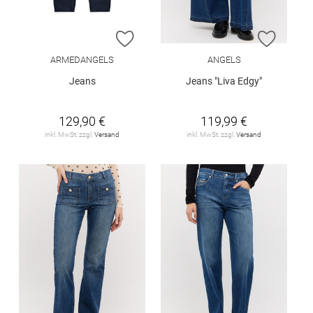
ZUR WUNSCHLISTE HINZUFÜGEN
ZUR W
ARMEDANGELS
ANGELS
Jeans
Jeans "Liva Edgy"
129,90 €
119,99 €
inkl. MwSt. zzgl.
Versand
inkl. MwSt. zzgl.
Versand