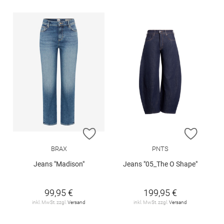
ZUR WUNSCHLISTE HINZUFÜGEN
ZUR W
BRAX
PNTS
Jeans "Madison"
Jeans "05_The O Shape"
99,95 €
199,95 €
inkl. MwSt. zzgl.
Versand
inkl. MwSt. zzgl.
Versand