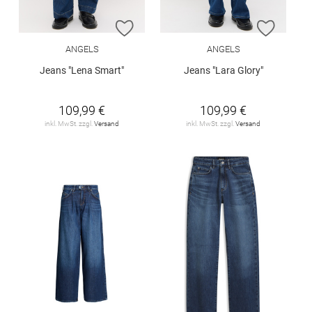
ZUR WUNSCHLISTE HINZUFÜGEN
ZUR W
ANGELS
ANGELS
Jeans "Lena Smart"
Jeans "Lara Glory"
109,99 €
109,99 €
inkl. MwSt. zzgl.
Versand
inkl. MwSt. zzgl.
Versand