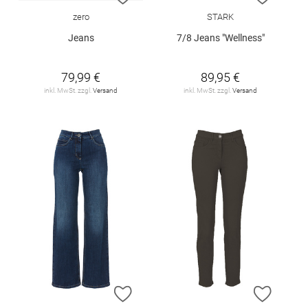
zero
STARK
Jeans
7/8 Jeans "Wellness"
79,99 €
89,95 €
inkl. MwSt. zzgl.
Versand
inkl. MwSt. zzgl.
Versand
ZUR WUNSCHLISTE HINZUFÜGEN
ZUR W