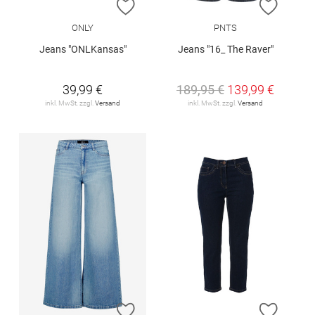
ZUR WUNSCHLISTE HINZUFÜGEN
ZUR W
ONLY
PNTS
Jeans "ONLKansas"
Jeans "16_ The Raver"
39,99 €
189,95 €
139,99 €
inkl. MwSt. zzgl.
Versand
inkl. MwSt. zzgl.
Versand
ZUR WUNSCHLISTE HINZUFÜGEN
ZUR W