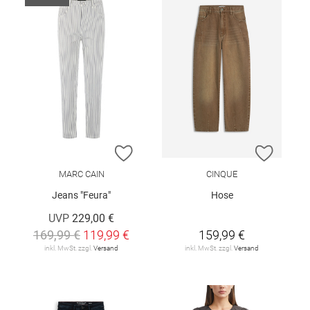
ZUR WUNSCHLISTE HINZUFÜGEN
ZUR W
MARC CAIN
CINQUE
Jeans "Feura"
Hose
UVP
229,00 €
169,99 €
119,99 €
159,99 €
inkl. MwSt. zzgl.
Versand
inkl. MwSt. zzgl.
Versand