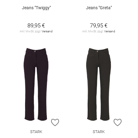
Jeans "Twiggy"
Jeans "Greta"
89,95 €
79,95 €
inkl. MwSt. zzgl.
Versand
inkl. MwSt. zzgl.
Versand
ZUR WUNSCHLISTE HINZUFÜGEN
ZUR W
STARK
STARK