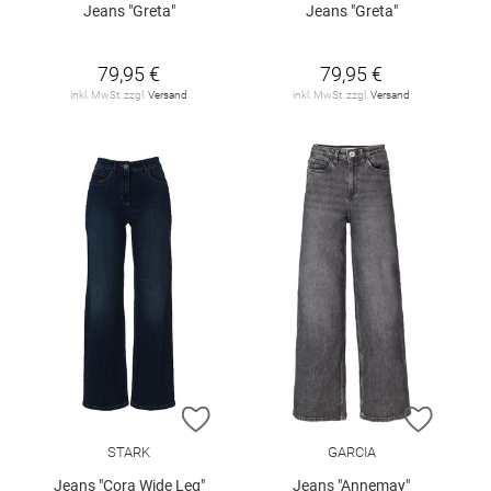
Jeans "Greta"
Jeans "Greta"
79,95 €
79,95 €
inkl. MwSt. zzgl.
Versand
inkl. MwSt. zzgl.
Versand
ZUR WUNSCHLISTE HINZUFÜGEN
ZUR W
STARK
GARCIA
Jeans "Cora Wide Leg"
Jeans "Annemay"