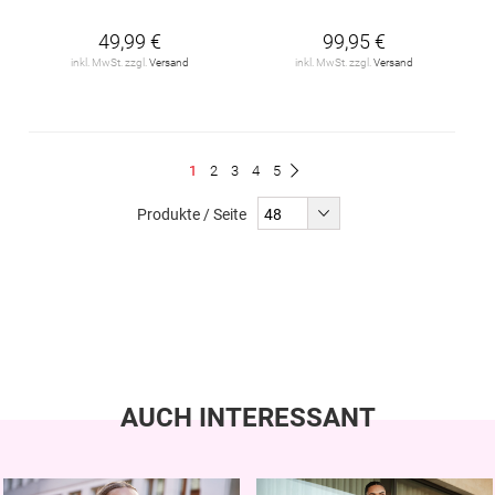
49,99 €
99,95 €
inkl. MwSt. zzgl.
Versand
inkl. MwSt. zzgl.
Versand
Seite
Du
Seite
Seite
Seite
Seite
1
2
3
4
5
Seite
Weiter
liest
Produkte / Seite
gerade
Seite
AUCH INTERESSANT