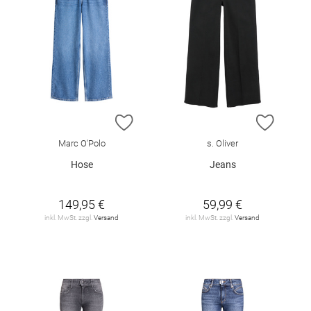
ZUR WUNSCHLISTE HINZUFÜGEN
ZUR W
Marc O'Polo
s. Oliver
Hose
Jeans
149,95 €
59,99 €
inkl. MwSt. zzgl.
Versand
inkl. MwSt. zzgl.
Versand