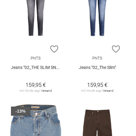
ZUR WUNSCHLISTE HINZUFÜGEN
ZUR W
PNTS
PNTS
Jeans "02_THE SLIM SNOS"
Jeans "02_The Slim"
159,95 €
159,95 €
inkl. MwSt. zzgl.
Versand
inkl. MwSt. zzgl.
Versand
-13%