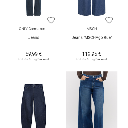
ZUR WUNSCHLISTE HINZUFÜGEN
ZUR W
ONLY Carmakoma
MSCH
Jeans
Jeans "MSCHAgo Rue"
59,99 €
119,95 €
inkl. MwSt. zzgl.
Versand
inkl. MwSt. zzgl.
Versand