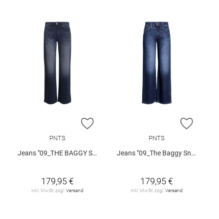
ZUR WUNSCHLISTE HINZUFÜGEN
ZUR W
PNTS
PNTS
Jeans "09_THE BAGGY SNOS"
Jeans "09_The Baggy Snos"
179,95 €
179,95 €
inkl. MwSt. zzgl.
Versand
inkl. MwSt. zzgl.
Versand