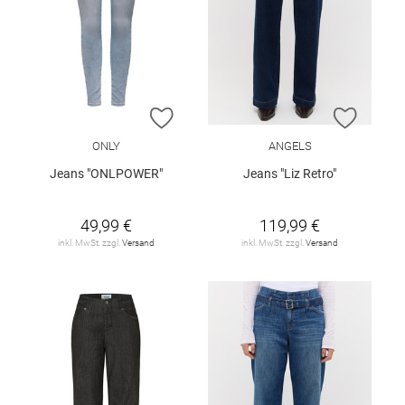
ZUR WUNSCHLISTE HINZUFÜGEN
ZUR W
ONLY
ANGELS
Jeans "ONLPOWER"
Jeans "Liz Retro"
49,99 €
119,99 €
inkl. MwSt. zzgl.
Versand
inkl. MwSt. zzgl.
Versand