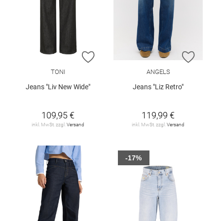
ZUR WUNSCHLISTE HINZUFÜGEN
ZUR W
TONI
ANGELS
Jeans "Liv New Wide"
Jeans "Liz Retro"
109,95 €
119,99 €
inkl. MwSt. zzgl.
Versand
inkl. MwSt. zzgl.
Versand
-17%