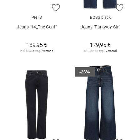
ZUR WUNSCHLISTE HINZUFÜGEN
ZUR W
PNTS
BOSS black
Jeans "14_The Gent"
Jeans "Parkway-Str"
189,95 €
179,95 €
inkl. MwSt. zzgl.
Versand
inkl. MwSt. zzgl.
Versand
-26%