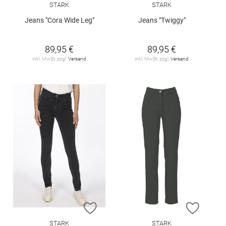
STARK
STARK
Jeans "Cora Wide Leg"
Jeans "Twiggy"
89,95 €
89,95 €
inkl. MwSt. zzgl.
Versand
inkl. MwSt. zzgl.
Versand
ZUR WUNSCHLISTE HINZUFÜGEN
ZUR W
STARK
STARK