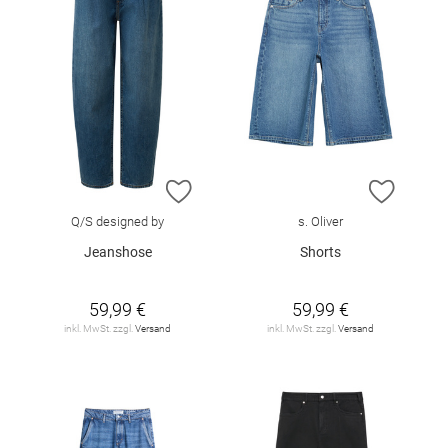
ZUR WUNSCHLISTE HINZUFÜGEN
ZUR W
Q/S designed by
s. Oliver
Jeanshose
Shorts
59,99 €
59,99 €
inkl. MwSt. zzgl.
Versand
inkl. MwSt. zzgl.
Versand