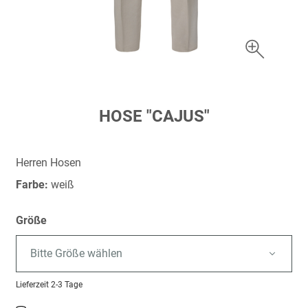
Zum
HOSE "CAJUS"
Anfang
der
Bildergalerie
Herren Hosen
springen
Farbe:
weiß
Größe
Bitte Größe wählen
Lieferzeit
2-3 Tage