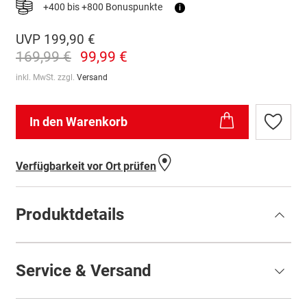
+400 bis +800 Bonuspunkte
i
UVP
199,90 €
169,99 €
99,99 €
inkl. MwSt. zzgl.
Versand
In den Warenkorb
Zur
Wunschl
hinzufü
Verfügbarkeit vor Ort prüfen
Produktdetails
Service & Versand