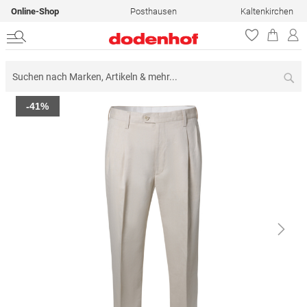
Online-Shop
Posthausen
Kaltenkirchen
Su
Zum
-41%
Ende
der
Bildergalerie
springen