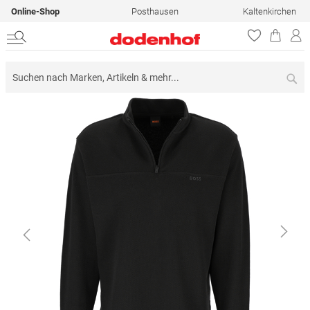
Online-Shop
Posthausen
Kaltenkirchen
Su
Zum
Ende
der
Bildergalerie
springen