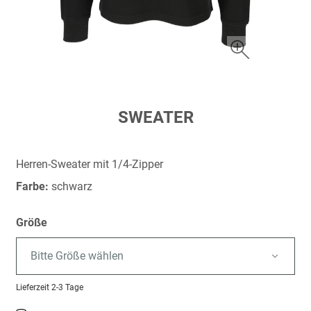
Zum
SWEATER
Anfang
der
Bildergalerie
Herren-Sweater mit 1/4-Zipper
springen
Farbe:
schwarz
Größe
Bitte Größe wählen
Lieferzeit
2-3 Tage