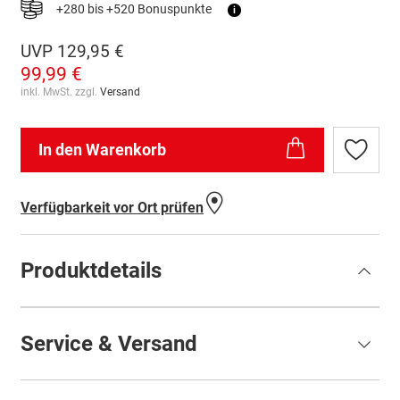
+280 bis +520 Bonuspunkte
i
UVP
129,95 €
99,99 €
inkl. MwSt. zzgl.
Versand
In den Warenkorb
Zur
Wunschl
hinzufü
Verfügbarkeit vor Ort prüfen
Produktdetails
Service & Versand