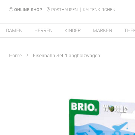
ONLINE-SHOP
POSTHAUSEN
KALTENKIRCHEN
DAMEN
HERREN
KINDER
MARKEN
THE
Home
Eisenbahn-Set "Langholzwagen"
Zum
Ende
der
Bildergalerie
springen