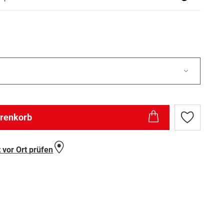
arenkorb
Zur
Wunschlist
hinzufügen
 vor Ort prüfen