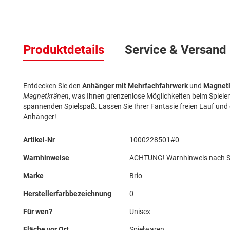
Zum
Anfang
Produktdetails
Service & Versand
der
Bildergalerie
springen
Entdecken Sie den
Anhänger mit Mehrfachfahrwerk
und
Magnet
Magnetkränen
, was Ihnen grenzenlose Möglichkeiten beim Spielen
spannenden Spielspaß. Lassen Sie Ihrer Fantasie freien Lauf und e
Anhänger!
Mehr
Artikel-Nr
1000228501#0
Informationen
Warnhinweise
ACHTUNG! Warnhinweis nach Spi
Marke
Brio
Herstellerfarbbezeichnung
0
Für wen?
Unisex
Fläche vor Ort
Spielwaren