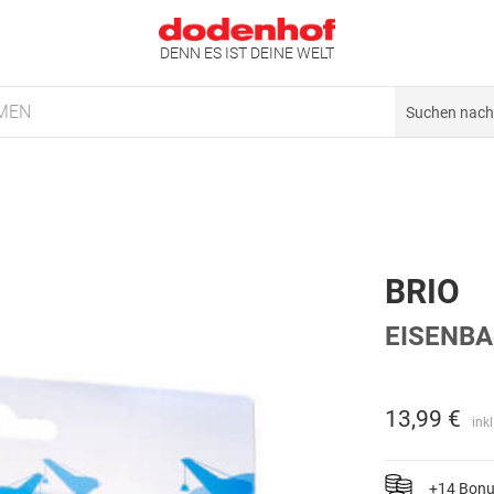
DENN ES IST DEINE WELT
MEN
BRIO
EISENB
13,99 €
ink
+14 Bon