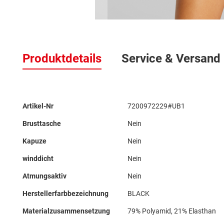
Zum
Anfang
der
Produktdetails
Service & Versand
Bildergalerie
springen
Mehr
Artikel-Nr
7200972229#UB1
Informationen
Brusttasche
Nein
Kapuze
Nein
winddicht
Nein
Atmungsaktiv
Nein
Herstellerfarbbezeichnung
BLACK
Materialzusammensetzung
79% Polyamid, 21% Elasthan