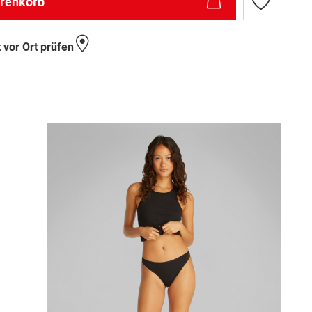
arenkorb
Zur
Wunschlist
hinzufügen
 vor Ort prüfen