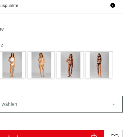
nuspunkte
i
he
rz
e wählen