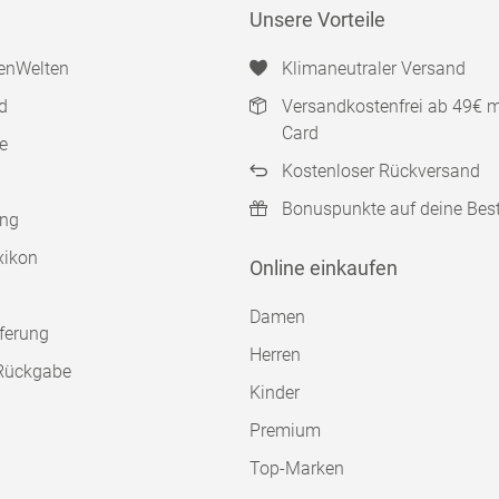
Unsere Vorteile
enWelten
Klimaneutraler Versand
d
Versandkostenfrei ab 49€ 
Card
e
Kostenloser Rückversand
Bonuspunkte auf deine Bes
ung
xikon
Online einkaufen
Damen
ferung
Herren
Rückgabe
Kinder
Premium
Top-Marken