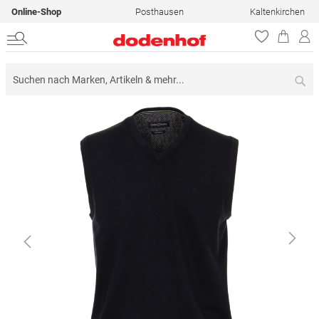
Online-Shop
Posthausen
Kaltenkirchen
Su
Zum
Ende
der
Bildergalerie
springen