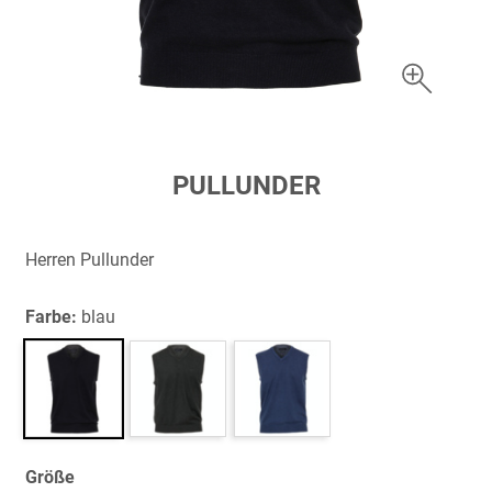
Zum
PULLUNDER
Anfang
der
Bildergalerie
Herren Pullunder
springen
Farbe:
blau
Größe