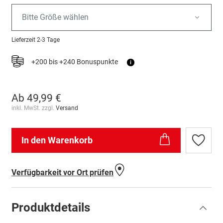
Bitte Größe wählen
Lieferzeit
2-3 Tage
+200 bis +240 Bonuspunkte
i
Ab
49,99 €
inkl. MwSt. zzgl.
Versand
In den Warenkorb
Zur
Wunschl
hinzufü
Verfügbarkeit vor Ort prüfen
Produktdetails