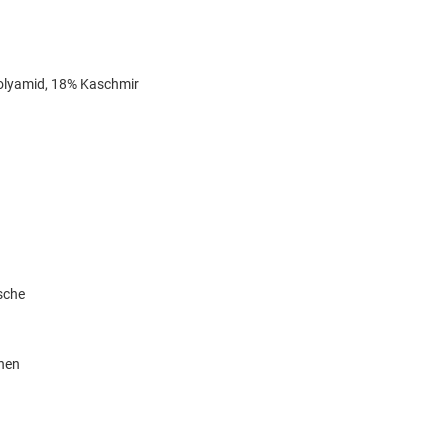
olyamid, 18% Kaschmir
sche
knen