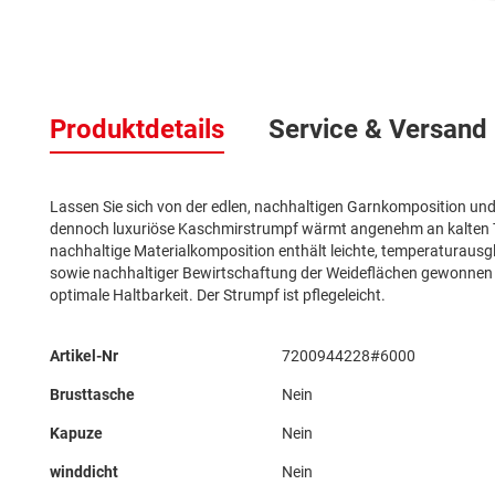
Zum
Anfang
der
Produktdetails
Service & Versand
Bildergalerie
springen
Lassen Sie sich von der edlen, nachhaltigen Garnkomposition un
dennoch luxuriöse Kaschmirstrumpf wärmt angenehm an kalten Tag
nachhaltige Materialkomposition enthält leichte, temperaturausgl
sowie nachhaltiger Bewirtschaftung der Weideflächen gewonnen 
optimale Haltbarkeit. Der Strumpf ist pflegeleicht.
Mehr
Artikel-Nr
7200944228#6000
Informationen
Brusttasche
Nein
Kapuze
Nein
winddicht
Nein