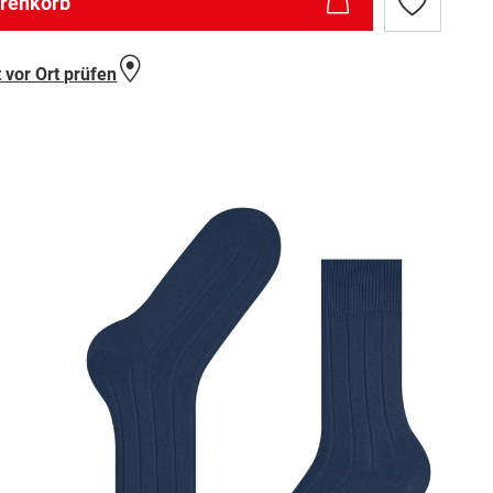
arenkorb
Zur
Wunschlist
hinzufügen
 vor Ort prüfen