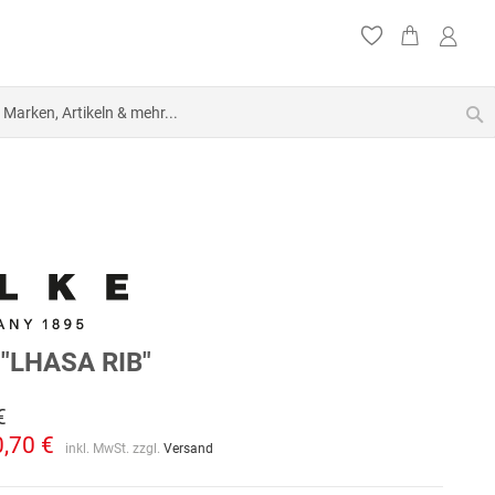
S
"LHASA RIB"
€
0,70 €
inkl. MwSt. zzgl.
Versand