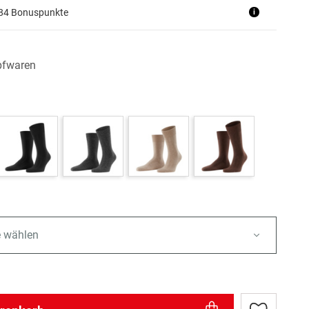
+84 Bonuspunkte
i
pfwaren
e wählen