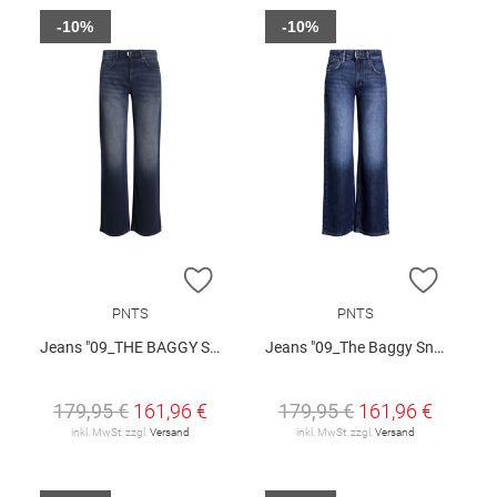
-10%
-10%
ZUR WUNSCHLISTE HINZUFÜGEN
ZUR W
PNTS
PNTS
Jeans "09_THE BAGGY SNOS"
Jeans "09_The Baggy Snos"
179,95 €
161,96 €
179,95 €
161,96 €
inkl. MwSt. zzgl.
Versand
inkl. MwSt. zzgl.
Versand