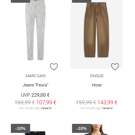
ZUR WUNSCHLISTE HINZUFÜGEN
ZUR W
MARC CAIN
CINQUE
Jeans "Feura"
Hose
UVP
229,00 €
169,99 €
107,99 €
159,99 €
143,99 €
inkl. MwSt. zzgl.
Versand
inkl. MwSt. zzgl.
Versand
-10%
-10%