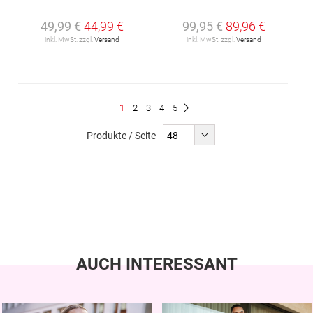
49,99 €
44,99 €
99,95 €
89,96 €
inkl. MwSt. zzgl.
Versand
inkl. MwSt. zzgl.
Versand
Seite
Du
Seite
Seite
Seite
Seite
1
2
3
4
5
Seite
Weiter
liest
Produkte / Seite
gerade
Seite
AUCH INTERESSANT