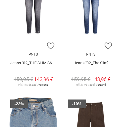
ZUR WUNSCHLISTE HINZUFÜGEN
ZUR W
PNTS
PNTS
Jeans "02_THE SLIM SNOS"
Jeans "02_The Slim"
159,95 €
143,96 €
159,95 €
143,96 €
inkl. MwSt. zzgl.
Versand
inkl. MwSt. zzgl.
Versand
-22%
-10%