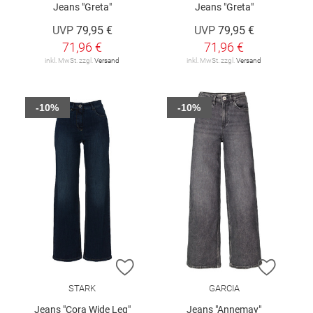
Jeans "Greta"
Jeans "Greta"
UVP
79,95 €
UVP
79,95 €
71,96 €
71,96 €
inkl. MwSt. zzgl.
Versand
inkl. MwSt. zzgl.
Versand
-10%
-10%
ZUR WUNSCHLISTE HINZUFÜGEN
ZUR W
STARK
GARCIA
Jeans "Cora Wide Leg"
Jeans "Annemay"