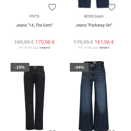
ZUR WUNSCHLISTE HINZUFÜGEN
ZUR W
PNTS
BOSS black
Jeans "14_The Gent"
Jeans "Parkway-Str"
189,95 €
170,96 €
179,95 €
161,96 €
inkl. MwSt. zzgl.
Versand
inkl. MwSt. zzgl.
Versand
-15%
-34%