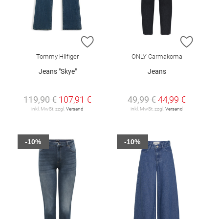
ZUR WUNSCHLISTE HINZUFÜGEN
ZUR W
Tommy Hilfiger
ONLY Carmakoma
Jeans "Skye"
Jeans
119,90 €
107,91 €
49,99 €
44,99 €
inkl. MwSt. zzgl.
Versand
inkl. MwSt. zzgl.
Versand
-10%
-10%