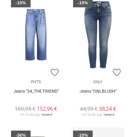
-10%
-15%
ZUR WUNSCHLISTE HINZUFÜGEN
ZUR W
PNTS
ONLY
Jeans "34_THE FRIEND"
Jeans "ONLBLUSH"
169,95 €
152,96 €
44,99 €
38,24 €
inkl. MwSt. zzgl.
Versand
inkl. MwSt. zzgl.
Versand
-36%
-10%