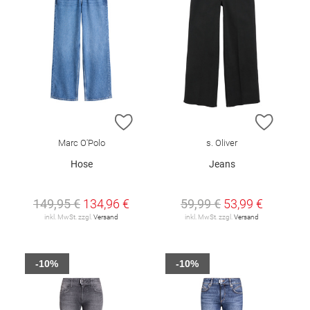
ZUR WUNSCHLISTE HINZUFÜGEN
ZUR W
Marc O'Polo
s. Oliver
Hose
Jeans
149,95 €
134,96 €
59,99 €
53,99 €
inkl. MwSt. zzgl.
Versand
inkl. MwSt. zzgl.
Versand
-10%
-10%