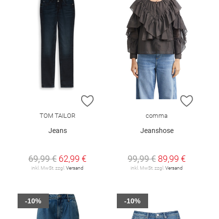
ZUR WUNSCHLISTE HINZUFÜGEN
ZUR W
TOM TAILOR
comma
Jeans
Jeanshose
69,99 €
62,99 €
99,99 €
89,99 €
inkl. MwSt. zzgl.
Versand
inkl. MwSt. zzgl.
Versand
-10%
-10%