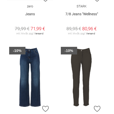
zero
STARK
Jeans
7/8 Jeans "Wellness"
79,99 €
71,99 €
89,95 €
80,96 €
inkl. MwSt. zzgl.
Versand
inkl. MwSt. zzgl.
Versand
-10%
-10%
ZUR WUNSCHLISTE HINZUFÜGEN
ZUR W