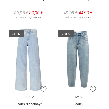
89,95 €
80,96 €
49,99 €
44,99 €
inkl. MwSt. zzgl.
Versand
inkl. MwSt. zzgl.
Versand
-10%
-10%
ZUR WUNSCHLISTE HINZUFÜGEN
ZUR W
GARCIA
YAYA
Jeans "Annemay"
Jeans