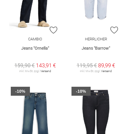
ZUR WUNSCHLISTE HINZUFÜGEN
ZUR W
CAMBIO
HERRLICHER
Jeans "Ornella"
Jeans "Barrow"
159,90 €
143,91 €
119,95 €
89,99 €
inkl. MwSt. zzgl.
Versand
inkl. MwSt. zzgl.
Versand
-10%
-10%