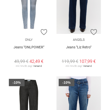
ZUR WUNSCHLISTE HINZUFÜGEN
ZUR W
ONLY
ANGELS
Jeans "ONLPOWER"
Jeans "Liz Retro"
49,99 €
42,49 €
119,99 €
107,99 €
inkl. MwSt. zzgl.
Versand
inkl. MwSt. zzgl.
Versand
-10%
-10%