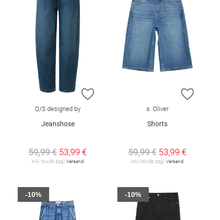
ZUR WUNSCHLISTE HINZUFÜGEN
ZUR W
Q/S designed by
s. Oliver
Jeanshose
Shorts
59,99 €
53,99 €
59,99 €
53,99 €
inkl. MwSt. zzgl.
Versand
inkl. MwSt. zzgl.
Versand
-10%
-10%