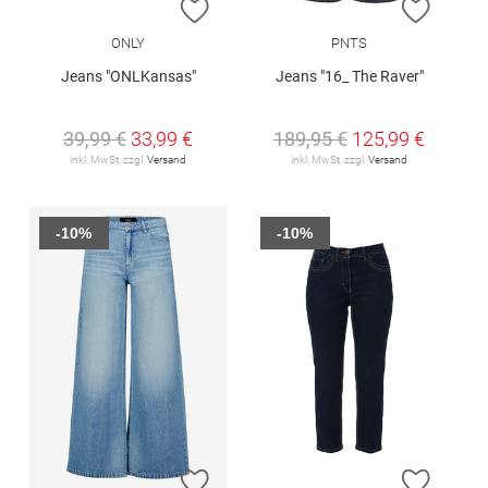
ZUR WUNSCHLISTE HINZUFÜGEN
ZUR W
ONLY
PNTS
Jeans "ONLKansas"
Jeans "16_ The Raver"
39,99 €
33,99 €
189,95 €
125,99 €
inkl. MwSt. zzgl.
Versand
inkl. MwSt. zzgl.
Versand
-10%
-10%
ZUR WUNSCHLISTE HINZUFÜGEN
ZUR W