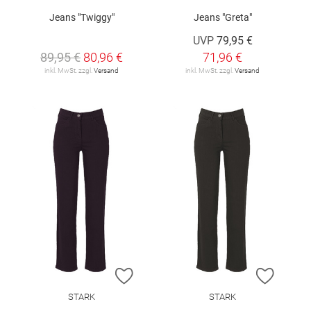
Jeans "Twiggy"
Jeans "Greta"
UVP
79,95 €
89,95 €
80,96 €
71,96 €
inkl. MwSt. zzgl.
Versand
inkl. MwSt. zzgl.
Versand
ZUR WUNSCHLISTE HINZUFÜGEN
ZUR W
STARK
STARK