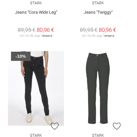
STARK
STARK
Jeans "Cora Wide Leg"
Jeans "Twiggy"
89,95 €
80,96 €
89,95 €
80,96 €
inkl. MwSt. zzgl.
Versand
inkl. MwSt. zzgl.
Versand
-10%
ZUR WUNSCHLISTE HINZUFÜGEN
ZUR W
STARK
STARK