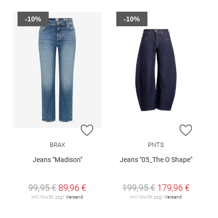
-10%
-10%
ZUR WUNSCHLISTE HINZUFÜGEN
ZUR W
BRAX
PNTS
Jeans "Madison"
Jeans "05_The O Shape"
99,95 €
89,96 €
199,95 €
179,96 €
inkl. MwSt. zzgl.
Versand
inkl. MwSt. zzgl.
Versand