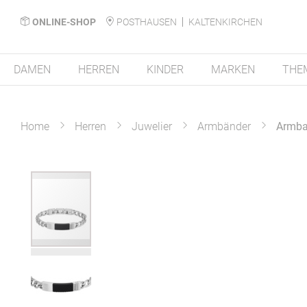
ONLINE-SHOP
POSTHAUSEN
KALTENKIRCHEN
DAMEN
HERREN
KINDER
MARKEN
THE
Home
Herren
Juwelier
Armbänder
Armb
Zum
Ende
der
Bildergalerie
springen