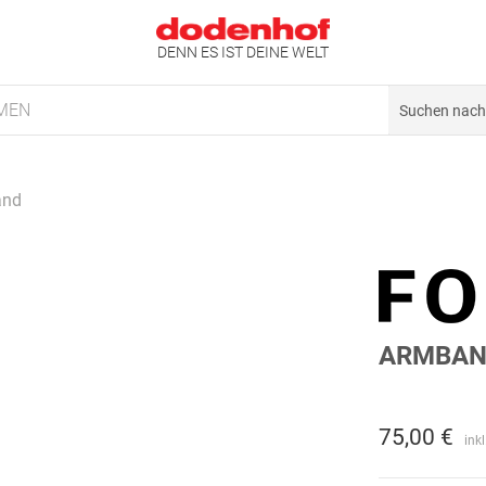
DENN ES IST DEINE WELT
MEN
and
ARMBA
75,00 €
ink