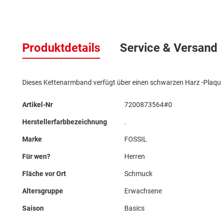
Zum
Anfang
Produktdetails
Service & Versand
der
Bildergalerie
springen
Dieses Kettenarmband verfügt über einen schwarzen Harz -Plaque
Mehr
Artikel-Nr
7200873564#0
Informationen
Herstellerfarbbezeichnung
.
Marke
FOSSIL
Für wen?
Herren
Fläche vor Ort
Schmuck
Altersgruppe
Erwachsene
Saison
Basics