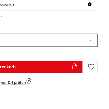
nuspunkte
i
rz
arenkorb
Zur
Wunschlist
hinzufügen
 vor Ort prüfen