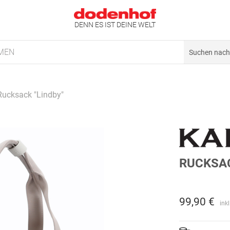
DENN ES IST DEINE WELT
MEN
Rucksack "Lindby"
RUCKSAC
99,90 €
ink