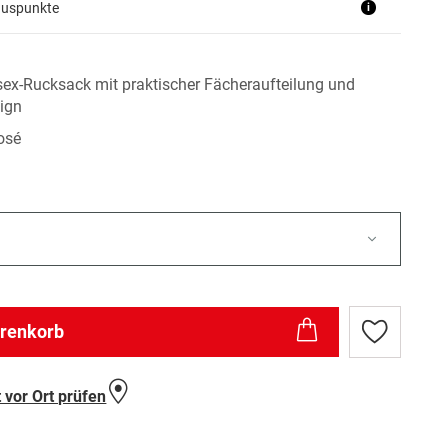
nuspunkte
i
ex-Rucksack mit praktischer Fächeraufteilung und
sign
rosé
arenkorb
Zur
Wunschlist
hinzufügen
 vor Ort prüfen