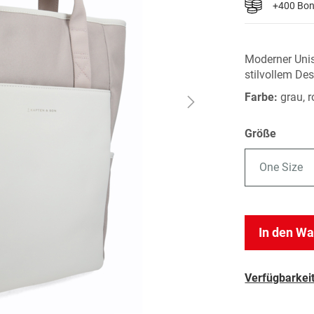
+400 Bo
Moderner Unis
stilvollem De
Farbe:
grau, 
Größe
One Size
In den W
Verfügbarkeit