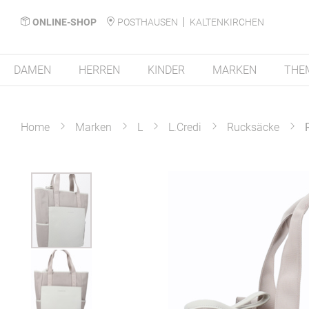
ONLINE-SHOP
POSTHAUSEN
KALTENKIRCHEN
DAMEN
HERREN
KINDER
MARKEN
THE
Home
Marken
L
L.Credi
Rucksäcke
Zum
Ende
der
Bildergalerie
springen