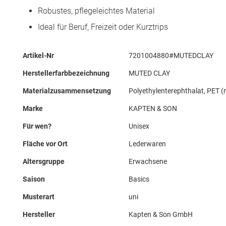
Robustes, pflegeleichtes Material
Ideal für Beruf, Freizeit oder Kurztrips
Mehr
Artikel-Nr
7201004880#MUTEDCLAY
Informationen
Herstellerfarbbezeichnung
MUTED CLAY
Materialzusammensetzung
Polyethylenterephthalat, PET (r
Marke
KAPTEN & SON
Für wen?
Unisex
Fläche vor Ort
Lederwaren
Altersgruppe
Erwachsene
Saison
Basics
Musterart
uni
Hersteller
Kapten & Son GmbH