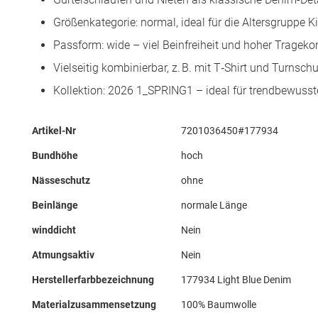
Größenkategorie: normal, ideal für die Altersgruppe K
Passform: wide – viel Beinfreiheit und hoher Trageko
Vielseitig kombinierbar, z. B. mit T‑Shirt und Turnsc
Kollektion: 2026 1_SPRING1 – ideal für trendbewuss
Mehr
Artikel-Nr
7201036450#177934
Informationen
Bundhöhe
hoch
Nässeschutz
ohne
Beinlänge
normale Länge
winddicht
Nein
Atmungsaktiv
Nein
Herstellerfarbbezeichnung
177934 Light Blue Denim
Materialzusammensetzung
100% Baumwolle