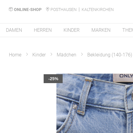
ONLINE-SHOP
POSTHAUSEN
KALTENKIRCHEN
DAMEN
HERREN
KINDER
MARKEN
THE
Home
Kinder
Mädchen
Bekleidung (140-176)
Zum
-25%
Ende
der
Bildergalerie
springen