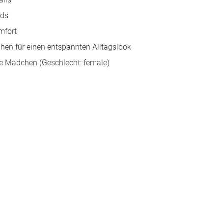
ids
mfort
huhen für einen entspannten Alltagslook
te Mädchen (Geschlecht: female)