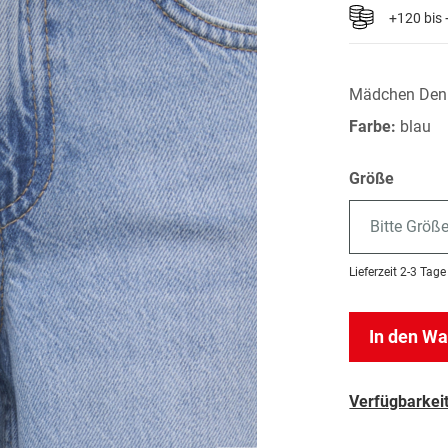
+120 bis
Mädchen Den
Farbe:
blau
Größe
Bitte Größ
Lieferzeit
2-3 Tage
In den W
Verfügbarkeit