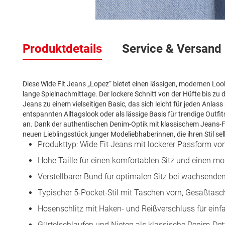
Zum
Anfang
Produktdetails
Service & Versand
der
Bildergalerie
springen
Diese Wide Fit Jeans „Lopez“ bietet einen lässigen, modernen Look
lange Spielnachmittage. Der lockere Schnitt von der Hüfte bis z
Jeans zu einem vielseitigen Basic, das sich leicht für jeden Anlas
entspannten Alltagslook oder als lässige Basis für trendige Outfi
an. Dank der authentischen Denim-Optik mit klassischem Jeans-F
neuen Lieblingsstück junger Modeliebhaberinnen, die ihren Stil 
Produkttyp: Wide Fit Jeans mit lockerer Passform vo
Hohe Taille für einen komfortablen Sitz und einen m
Verstellbarer Bund für optimalen Sitz bei wachsende
Typischer 5-Pocket-Stil mit Taschen vorn, Gesäßta
Hosenschlitz mit Haken- und Reißverschluss für ein
Gürtelschlaufen und Nieten als klassische Denim-Det