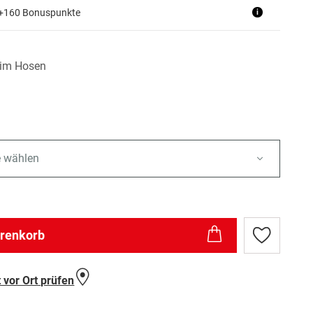
 +160 Bonuspunkte
i
im Hosen
e wählen
arenkorb
Zur
Wunschlist
hinzufügen
 vor Ort prüfen