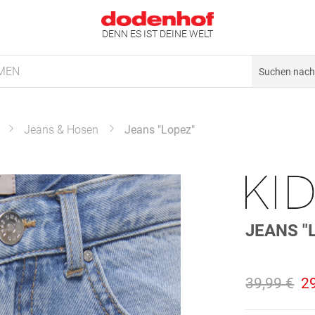
DENN ES IST DEINE WELT
MEN
Jeans & Hosen
Jeans "Lopez"
JEANS "
39,99 €
2