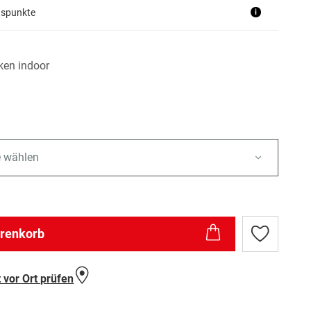
uspunkte
i
en indoor
e wählen
arenkorb
Zur
Wunschlist
hinzufügen
 vor Ort prüfen