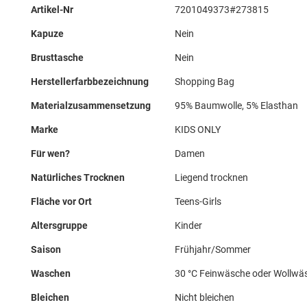
Mehr
Artikel-Nr
7201049373#273815
Informationen
Kapuze
Nein
Brusttasche
Nein
Herstellerfarbbezeichnung
Shopping Bag
Materialzusammensetzung
95% Baumwolle, 5% Elasthan
Marke
KIDS ONLY
Für wen?
Damen
Natürliches Trocknen
Liegend trocknen
Fläche vor Ort
Teens-Girls
Altersgruppe
Kinder
Saison
Frühjahr/Sommer
Waschen
30 °C Feinwäsche oder Wollwä
Bleichen
Nicht bleichen