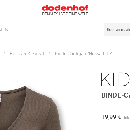
DENN ES IST DEINE WELT
MEN
Pullover & Sweat
Binde-Cardigan "Nessa Life"
BINDE-C
19,99 €
ink