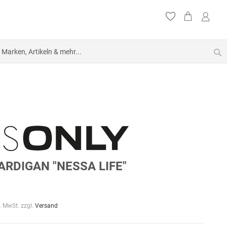
S
ARDIGAN "NESSA LIFE"
l. MwSt. zzgl.
Versand