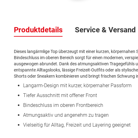
Zum
Anfang
Produktdetails
Service & Versand
der
Bildergalerie
springen
Dieses langärmlige Top überzeugt mit einer kurzen, körpernahen S
Bindeschluss im oberen Bereich sorgt für einen modernen, verspie
ausgewogen abrundet. Dank des atmungsaktiven Tragegefühls und d
entspannte Alltagslooks, lässige Freizeit-Outfits oder als stylisc
Shorts oder Sneakern kombinieren und bringt frischen Schwung i
Langarm-Design mit kurzer, körpernaher Passform
Tiefer Ausschnitt mit offener Front
Bindeschluss im oberen Frontbereich
Atmungsaktiv und angenehm zu tragen
Vielseitig für Alltag, Freizeit und Layering geeignet