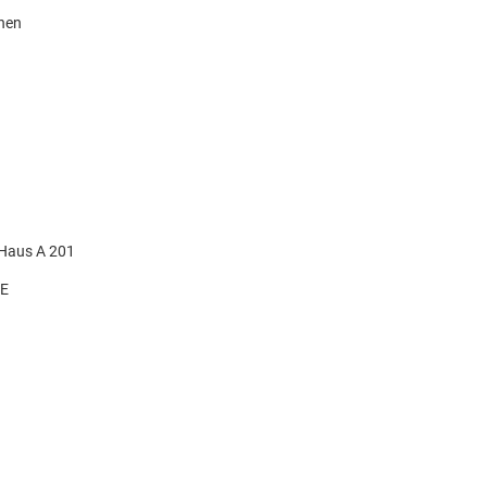
knen
 Haus A 201
DE