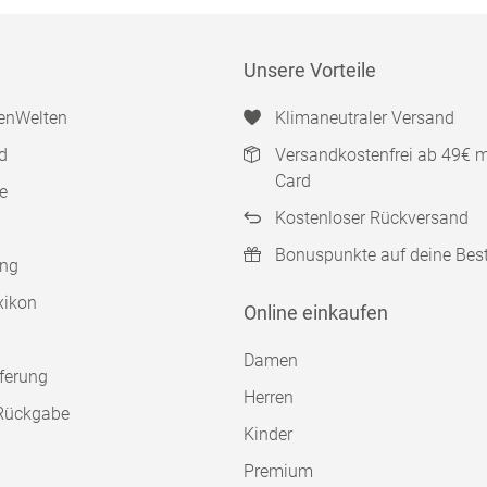
Unsere Vorteile
enWelten
Klimaneutraler Versand
d
Versandkostenfrei ab 49€ 
Card
e
Kostenloser Rückversand
Bonuspunkte auf deine Bes
ung
xikon
Online einkaufen
Damen
ferung
Herren
Rückgabe
Kinder
Premium