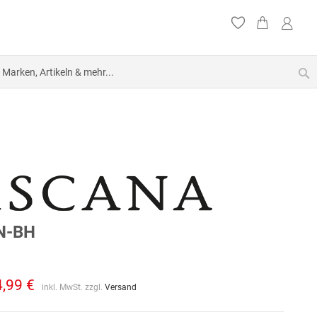
S
N-BH
4,99 €
inkl. MwSt. zzgl.
Versand