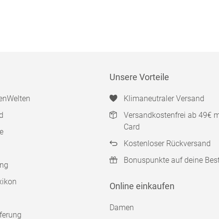
Unsere Vorteile
enWelten
Klimaneutraler Versand
d
Versandkostenfrei ab 49€ 
Card
e
Kostenloser Rückversand
Bonuspunkte auf deine Bes
ung
xikon
Online einkaufen
Damen
ferung