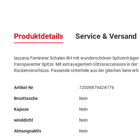
Zum
Anfang
der
Produktdetails
Service & Versand
Bildergalerie
springen
lascana Femininer Schalen-BH mit wunderschönen Spitzenträgern.
transparenter Spitze. Mit extravagantem Glitzeraccessoire in der v
Rückenverschluss. Passende Unterteile aus der gleichen Serie erh
Mehr
Artikel-Nr
7200987942#776
Informationen
Brusttasche
Nein
Kapuze
Nein
winddicht
Nein
Atmungsaktiv
Nein