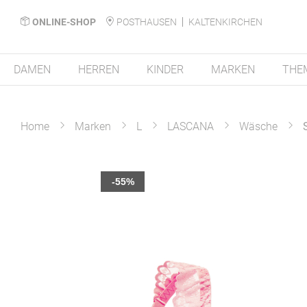
ONLINE-SHOP
POSTHAUSEN
KALTENKIRCHEN
DAMEN
HERREN
KINDER
MARKEN
THE
Home
Marken
L
LASCANA
Wäsche
Zum
-55%
Ende
der
Bildergalerie
springen