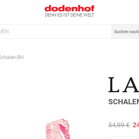
DENN ES IST DEINE WELT
MEN
Schalen-BH
SCHALE
54,99 €
2