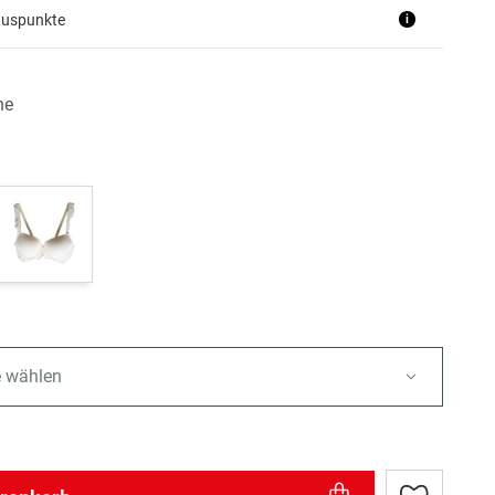
nuspunkte
i
he
e wählen