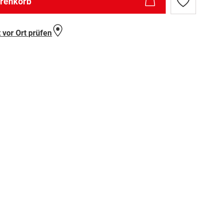
arenkorb
Zur
Wunschlist
hinzufügen
 vor Ort prüfen